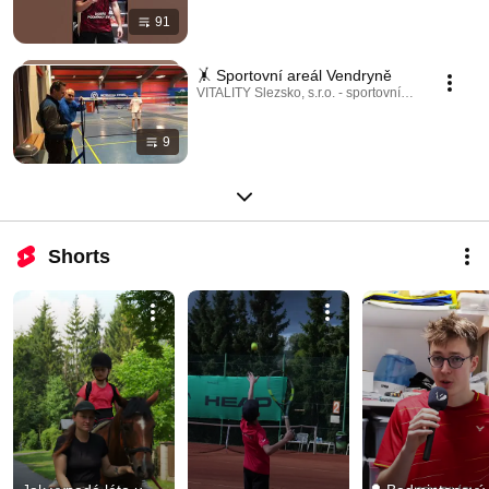
91
🤸 Sportovní areál Vendryně
VITALITY Slezsko, s.r.o. - sportovní areál Vendryně
9
Shorts