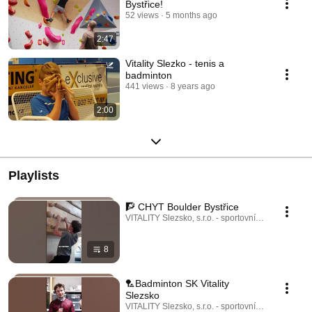
Bystřice!
52 views
5 months ago
2:47
Vitality Slezko - tenis a
badminton
441 views
8 years ago
2:00
Playlists
🧗 CHYT Boulder Bystřice
VITALITY Slezsko, s.r.o. - sportovní areál Vendryně
8
🏸Badminton SK Vitality
Slezsko
VITALITY Slezsko, s.r.o. - sportovní areál Vendryně