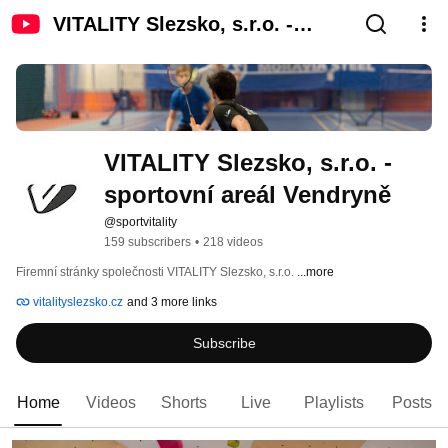
VITALITY Slezsko, s.r.o. -
sportovní areál Vendryně
VITALITY Slezsko, s.r.o. - 
sportovní areál Vendryně
@sportvitality
159 subscribers
•
218 videos
Firemní stránky společnosti VITALITY Slezsko, s.r.o. 
...more
vitalityslezsko.cz
and 3 more links
Subscribe
Home
Videos
Shorts
Live
Playlists
Posts