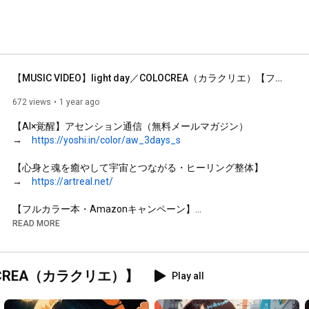
【MUSIC VIDEO】light day／COLOCREA（カラクリエ）【フルバージョン】
672 views
1 year ago
【AI×覚醒】アセンション通信（無料メールマガジン）

→　
https://yoshi.in/color/aw_3days_s
【心身と魂を癒やして宇宙とつながる・ヒーリング整体】

→　
https://artreal.net/
【フルカラー本・Amazonキャンペーン】

→　
https://life-is.school/amazon/
READ MORE
●みんなの自然学校 ライフイズ｜しんかをあそぶ伊豆のフリー
スクール＆エコビレッジ

COLOCREA（カラクリエ）】
Play all
→　
https://life-is.school
●Youtubeチャンネル登録
