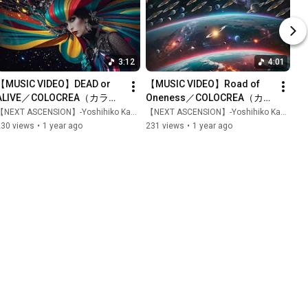
3:12
4:01
【MUSIC VIDEO】DEAD or 
【MUSIC VIDEO】Road of 
ALIVE／COLOCREA（カラク
Oneness／COLOCREA（カラ
リエ）【フルバージョン】
クリエ）【フルバージョン】
NEXT ASCENSION】-Yoshihiko Kawana- 川名慶彦【LIFE IS】
【NEXT ASCENSION】-Yoshihiko Kawana- 川名慶彦【LIFE IS】
230 views
•
1 year ago
231 views
•
1 year ago