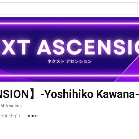
SION】-Yoshihiko Kawan
505 videos
シャルサイト 
...more
k