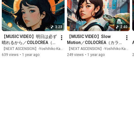
→　
https://lifework-success.com/youtube
●川名慶彦オフィシャルサイト

→　
https://yoshi.in
3:23
2:40
●川名慶彦フェイスブック

【MUSIC VIDEO】明日は必ず
【MUSIC VIDEO】Slow 
→　
https://lifework-success.com/fb
晴れるから／COLOCREA（カ
Motion／COLOCREA（カラ
ラクリエ）【フルバージョ
クリエ）【フルバージョン】
【NEXT ASCENSION】-Yoshihiko Kawana- 川名慶彦【LIFE IS】
【NEXT ASCENSION】-Yoshihiko Kawana- 川名慶彦【LIFE IS】
【
●川名慶彦インスタグラム

ン】
639 views
•
1 year ago
249 views
•
1 year ago
→　
https://lifework-success.com/inst