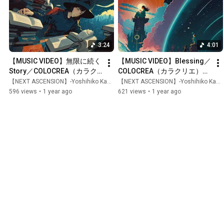
3:24
4:01
【MUSIC VIDEO】無限に続く
【MUSIC VIDEO】Blessing／
Story／COLOCREA（カラク
COLOCREA（カラクリエ）
リエ）【フルバージョン】
【フルバージョン】
【NEXT ASCENSION】-Yoshihiko Kawana- 川名慶彦【LIFE IS】
【NEXT ASCENSION】-Yoshihiko Kawana- 川名慶彦【LIFE IS】
596 views
•
1 year ago
621 views
•
1 year ago