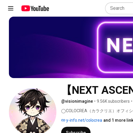
【NEXT ASCEN
@visionimagine
•
9.56K subscribers
•
◯COLOCREA（カラクリエ）オフィ
y-info.net/colocrea
and 1 more lin
Subscribe