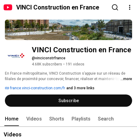
VINCI Construction en France
VINCI Construction en France
@vinciconstrfrance
4.68K subscribers
•
191 videos
En France métropolitaine, VINCI Construction s’appuie sur un réseau de 
filiales de proximité pour concevoir, financer, réaliser et maintenir tout 
...more
projet de construction dans les métiers du bâtiment, du génie civil, de la 
france.vinci-construction.com/fr
and 3 more links
route et des réseaux. Présentes dans toutes les régions, les entreprises 
de proximité de VINCI Construction mobilisent les ressources de ses 
Subscribe
collaborateurs pour réaliser des ouvrages, infrastructures de transport et 
aménagements urbains utiles aux hommes et aux territoires. Elles 
mettent au service de leurs clients un ensemble intégré d’expertises et de 
savoir-faire, en s’engageant sur la performance environnementale, sociale 
Home
Videos
Shorts
Playlists
Search
et sociétale de leurs activités. 
Videos