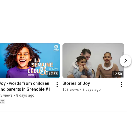
17:55
12:50
Joy - words from children 
Stories of Joy
and parents in Grenoble #1
153 views
•
8 days ago
15 views
•
8 days ago
CC