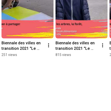
Biennale des villes en 
Biennale des villes en 
transition 2021 "Le 
transition 2021 "Le 
temps de l'essentiel : 
temps de l'essentiel : 
251 views
815 views
Nikodem"
Alan"