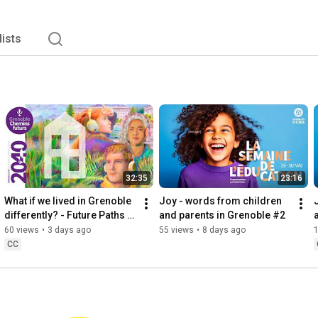
lists
32:35
23:16
What if we lived in Grenoble 
Joy - words from children 
differently? - Future Paths 
and parents in Grenoble #2
#2
60 views
•
3 days ago
55 views
•
8 days ago
CC