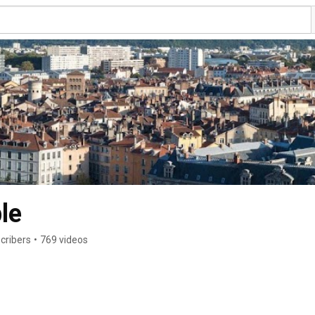
le
cribers
•
769 videos