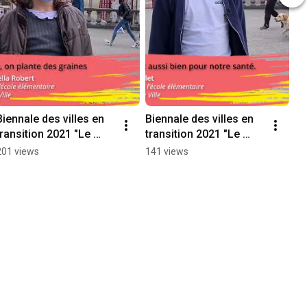
Biennale des villes en 
Biennale des villes en 
transition 2021 "Le 
transition 2021 "Le 
temps de l'essentiel : 
temps de l'essentiel : 
201 views
141 views
Elisa"
Nils"