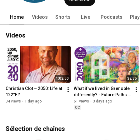
Home
Videos
Shorts
Live
Podcasts
Play
Videos
1:02:50
32:35
Christian Clot – 2050: Life at 
What if we lived in Grenoble 
122°F?
differently? - Future Paths 
#2
34 views
•
1 day ago
61 views
•
3 days ago
CC
Sélection de chaînes