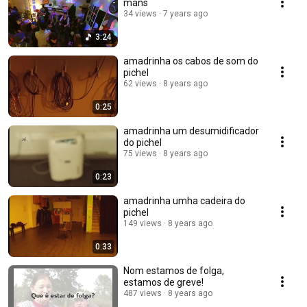
mans
34 views
7 years ago
3:24
amadrinha os cabos de som do
pichel
62 views
8 years ago
0:25
amadrinha um desumidificador
do pichel
75 views
8 years ago
0:23
amadrinha umha cadeira do
pichel
149 views
8 years ago
0:33
Nom estamos de folga,
estamos de greve!
487 views
8 years ago