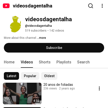
videosdagentalha
videosdagentalha
@videosdagentalha
519 subscribers
•
142 videos
More about this channel
...more
Subscribe
Home
Videos
Shorts
Playlists
Search
Latest
Popular
Oldest
20 anos de foliadas
236 views
2 years ago
4:32