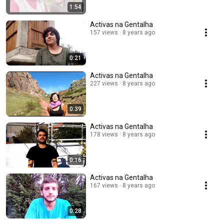
1:54
Activas na Gentalha
157 views
8 years ago
0:21
Activas na Gentalha
227 views
8 years ago
0:39
Activas na Gentalha
178 views
8 years ago
0:16
Activas na Gentalha
167 views
8 years ago
0:28