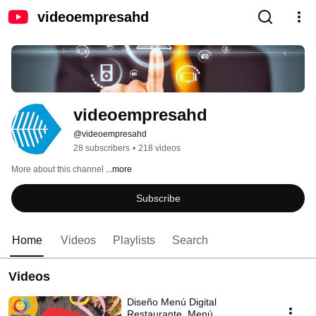
videoempresahd
videoempresahd
@videoempresahd
28 subscribers
•
218 videos
More about this channel
...more
Subscribe
Home
Videos
Playlists
Search
Videos
Diseño Menú Digital
Restaurante, Menú