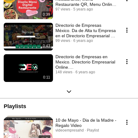
Restaurante QR, Menu Online
Restaurante, Carta
97 views
5 years ago
0:39
Restaurante Web
Directorio de Empresas
México. Da de Alta tu Empresa
en el Directorio Empresarial de
México.
99 views
6 years ago
0:43
Directorio de Empresas en
Mexico. Directorio Empresarial
Online.
www.directorioempresasmexico
148 views
6 years ago
0:11
.com.mx
Playlists
10 de Mayo - Dia de la Madre -
Regalo Video
videoempresahd · Playlist