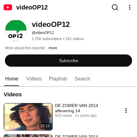
videoOP12
videoOP12
@videoOP12
1.25K subscribers
•
261 videos
More about this channel
...more
Subscribe
Home
Videos
Playlists
Search
Videos
DE ZOMER VAN 2014
aflevering 14
825 views
11 years ago
25:13
DE ZOMER VAN 2014