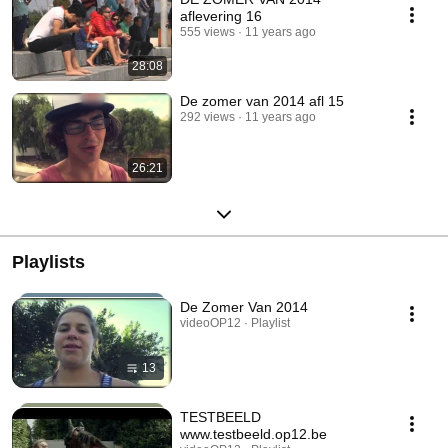
aflevering 16
555 views
11 years ago
28:08
De zomer van 2014 afl 15
292 views
11 years ago
26:21
Playlists
De Zomer Van 2014
videoOP12 · Playlist
13
TESTBEELD
www.testbeeld.op12.be