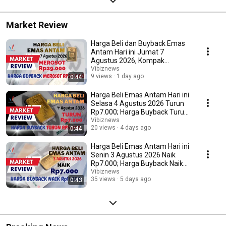
Market Review
Harga Beli dan Buyback Emas
Antam Hari ini Jumat 7
Agustus 2026, Kompak
Merosot Rp29.000
Vibiznews
9 views
1 day ago
0:44
Harga Beli Emas Antam Hari ini
Selasa 4 Agustus 2026 Turun
Rp7.000; Harga Buyback Turun
Rp5.000
Vibiznews
20 views
4 days ago
0:44
Harga Beli Emas Antam Hari ini
Senin 3 Agustus 2026 Naik
Rp7.000; Harga Buyback Naik
Rp11.000
Vibiznews
35 views
5 days ago
0:43