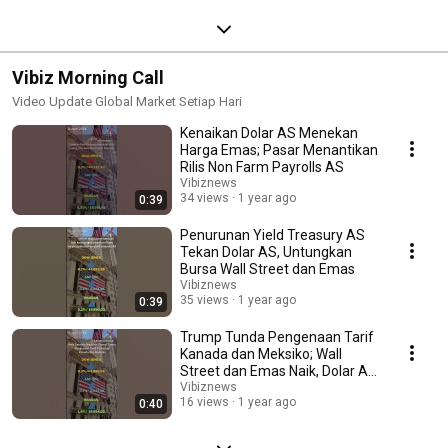
Vibiz Morning Call
Video Update Global Market Setiap Hari
Kenaikan Dolar AS Menekan
Harga Emas; Pasar Menantikan
Rilis Non Farm Payrolls AS
Vibiznews
34 views
1 year ago
0:39
Penurunan Yield Treasury AS
Tekan Dolar AS, Untungkan
Bursa Wall Street dan Emas
Vibiznews
35 views
1 year ago
0:39
Trump Tunda Pengenaan Tarif
Kanada dan Meksiko; Wall
Street dan Emas Naik, Dolar AS
dan Minyak Turun
Vibiznews
16 views
1 year ago
0:40