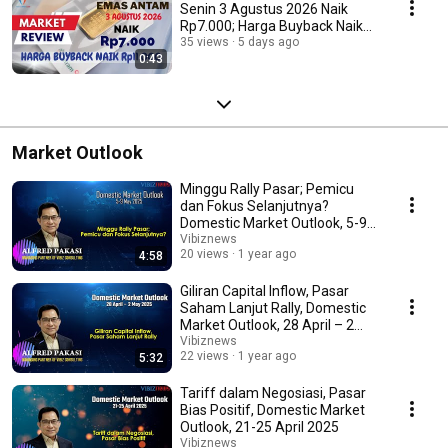
Senin 3 Agustus 2026 Naik
Rp7.000; Harga Buyback Naik
Rp11.000
35 views
5 days ago
0:43
Market Outlook
Minggu Rally Pasar; Pemicu
dan Fokus Selanjutnya?
Domestic Market Outlook, 5-9
May 2025
Vibiznews
20 views
1 year ago
4:58
Giliran Capital Inflow, Pasar
Saham Lanjut Rally, Domestic
Market Outlook, 28 April – 2
May 2025
Vibiznews
22 views
1 year ago
5:32
Tariff dalam Negosiasi, Pasar
Bias Positif, Domestic Market
Outlook, 21-25 April 2025
Vibiznews