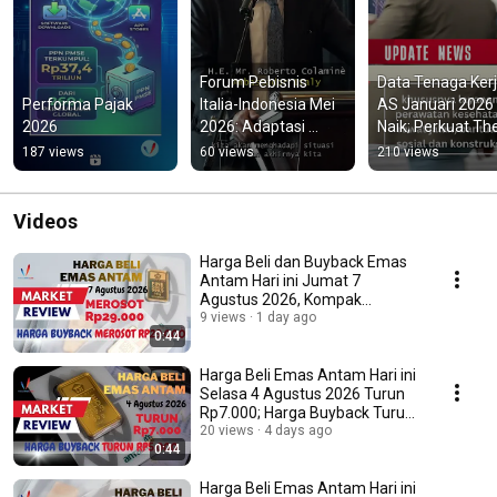
Forum Pebisnis 
Data Tenaga Kerj
Performa Pajak 
Italia-Indonesia Mei 
AS Januari 2026 
2026
2026: Adaptasi 
Naik; Perkuat The
Bisnis dan 
Fed Pertahankan 
187 views
60 views
210 views
Harmonisasi 
Suku Bunga
Regulasi AI   #italia
Videos
Harga Beli dan Buyback Emas
Antam Hari ini Jumat 7
Agustus 2026, Kompak
Merosot Rp29.000
9 views
1 day ago
0:44
Harga Beli Emas Antam Hari ini
Selasa 4 Agustus 2026 Turun
Rp7.000; Harga Buyback Turun
Rp5.000
20 views
4 days ago
0:44
Harga Beli Emas Antam Hari ini