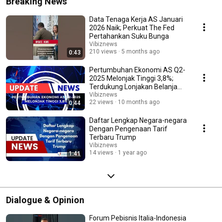
Breaking News
Data Tenaga Kerja AS Januari
2026 Naik; Perkuat The Fed
Pertahankan Suku Bunga
Vibiznews
210 views
5 months ago
0:43
Pertumbuhan Ekonomi AS Q2-
2025 Melonjak Tinggi 3,8%;
Terdukung Lonjakan Belanja
Konsumen
Vibiznews
22 views
10 months ago
0:44
Daftar Lengkap Negara-negara
Dengan Pengenaan Tarif
Terbaru Trump
Vibiznews
14 views
1 year ago
1:41
Dialogue & Opinion
Forum Pebisnis Italia-Indonesia