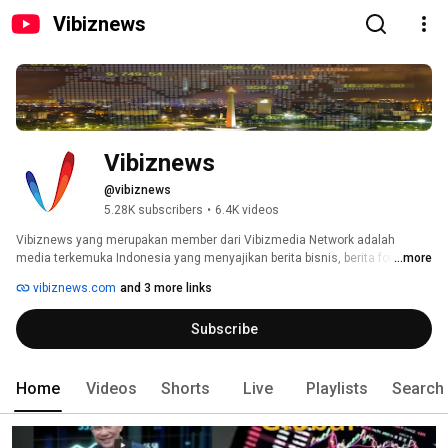
Vibiznews
Vibiznews
@vibiznews
5.28K subscribers
•
6.4K videos
Vibiznews yang merupakan member dari Vibizmedia Network adalah 
media terkemuka Indonesia yang menyajikan berita bisnis, berita forex, 
...more
serta berbagai berita investasi. 
vibiznews.com
and 3 more links
Subscribe
Home
Videos
Shorts
Live
Playlists
Search