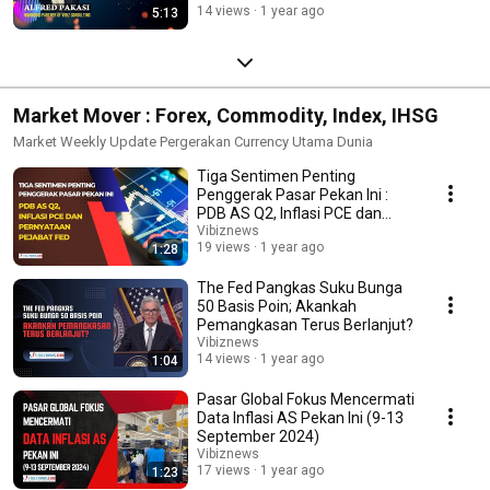
14 views
1 year ago
5:13
Market Mover : Forex, Commodity, Index, IHSG
Market Weekly Update Pergerakan Currency Utama Dunia
Tiga Sentimen Penting
Penggerak Pasar Pekan Ini :
PDB AS Q2, Inflasi PCE dan
Pernyataan Pejabat Fed
Vibiznews
19 views
1 year ago
1:28
The Fed Pangkas Suku Bunga
50 Basis Poin; Akankah
Pemangkasan Terus Berlanjut?
Vibiznews
14 views
1 year ago
1:04
Pasar Global Fokus Mencermati
Data Inflasi AS Pekan Ini (9-13
September 2024)
Vibiznews
17 views
1 year ago
1:23