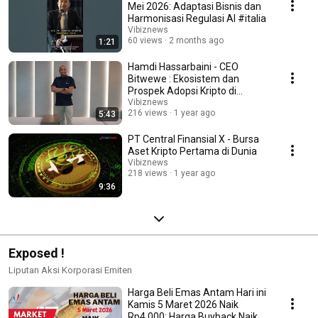
Mei 2026: Adaptasi Bisnis dan
Harmonisasi Regulasi AI #italia
Vibiznews
60 views
2 months ago
1:21
Hamdi Hassarbaini - CEO
Bitwewe : Ekosistem dan
Prospek Adopsi Kripto di
Indonesia
Vibiznews
216 views
1 year ago
5:43
PT Central Finansial X - Bursa
Aset Kripto Pertama di Dunia
Vibiznews
218 views
1 year ago
9:36
Exposed !
Liputan Aksi Korporasi Emiten
Harga Beli Emas Antam Hari ini
Kamis 5 Maret 2026 Naik
Rp4.000; Harga Buyback Naik