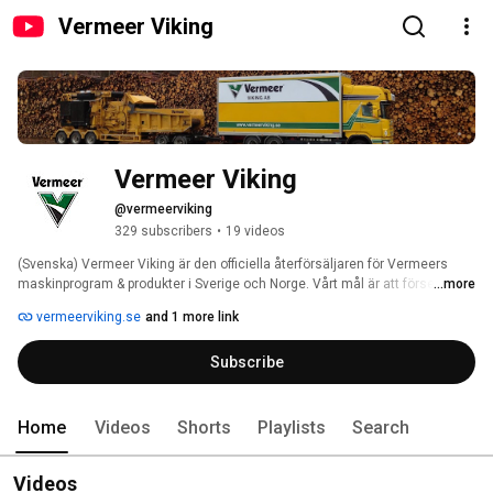
Vermeer Viking
Vermeer Viking
@vermeerviking
329 subscribers
•
19 videos
(Svenska) Vermeer Viking är den officiella återförsäljaren för Vermeers 
maskinprogram & produkter i Sverige och Norge. Vårt mål är att förse våra 
...more
kunder med högklassig, personlig service, maskiner av hög kvalitet samt 
vermeerviking.se
and 1 more link
projektlösningar. Vi har maskiner inom Trädvård, Styrd Borrning, 
Anläggning, Bioenergi, Återvinning -branschen etc. 
Subscribe
Home
Videos
Shorts
Playlists
Search
Videos