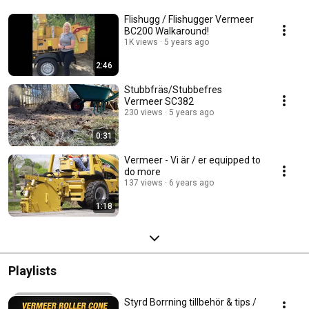
Flishugg / Flishugger Vermeer
BC200 Walkaround!
1K views
5 years ago
2:46
Stubbfräs/Stubbefres
Vermeer SC382
230 views
5 years ago
0:31
Vermeer - Vi är / er equipped to
do more
137 views
6 years ago
1:18
Playlists
Styrd Borrning tillbehör & tips /