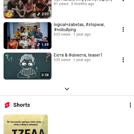
81 views
5 months ago
2:03
logical+zabetas, #stopwar,
#nobullying
633 views
1 year ago
1:48
Είστε & Φαίνεστε, teaser1
535 views
1 year ago
0:38
Shorts