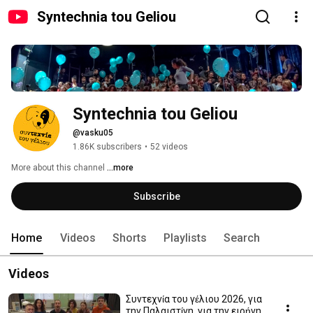
Syntechnia tou Geliou
Syntechnia tou Geliou
@vasku05
1.86K subscribers
•
52 videos
More about this channel
...more
Subscribe
Home
Videos
Shorts
Playlists
Search
Videos
Συντεχνία του γέλιου 2026, για
την Παλαιστίνη, για την ειρήνη