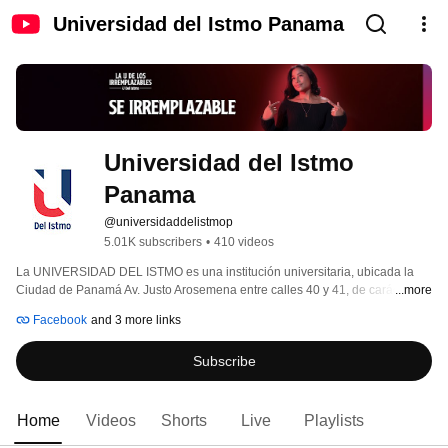
Universidad del Istmo Panama
Universidad del Istmo 
Panama
@universidaddelistmop
5.01K subscribers
•
410 videos
La UNIVERSIDAD DEL ISTMO es una institución universitaria, ubicada la 
Ciudad de Panamá Av. Justo Arosemena entre calles 40 y 41, de carácter 
...more
particular, con patrimonio propio, autorizada por el Órgano Ejecutivo 
Facebook
and 3 more links
mediante Resolución N°. 18 del 30 de diciembre de 1987 en base al 
Decreto Ley N° 16 del 11 de julio de 1963 y con sedes Alternas en la Ciudad 
Subscribe
de David Chiriquí, La Chorrera, Metromall, Colón, Santiago y Chitré 
Home
Videos
Shorts
Live
Playlists