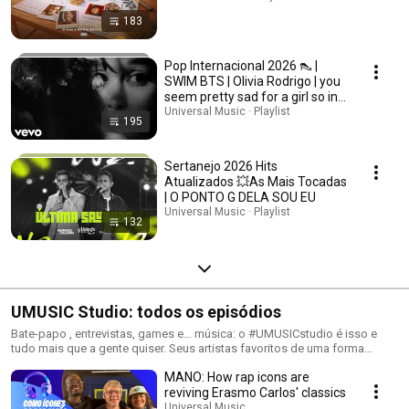
183
Pop Internacional 2026 👠 |
SWIM BTS | Olivia Rodrigo | you
seem pretty sad for a girl so in
love
Universal Music · Playlist
195
Sertanejo 2026 Hits
Atualizados 💥As Mais Tocadas
| O PONTO G DELA SOU EU
Universal Music · Playlist
132
UMUSIC Studio: todos os episódios
Bate-papo , entrevistas, games e… música: o #UMUSICstudio é isso e
tudo mais que a gente quiser. Seus artistas favoritos de uma forma
nunca vista antes.
MANO: How rap icons are
reviving Erasmo Carlos' classics
Universal Music