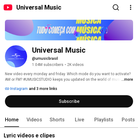
Universal Music
Universal Music
@umusicbrasil
1.04M subscribers
•
2K videos
New video every monday and friday. Which mode do you want to activate? 
AM or FM? #UMUSICSTUDIO keeps you updated on the world of music 
...more
whether in artist mode or fan mode. 
Instagram
and 3 more links
Subscribe
Home
Videos
Shorts
Live
Playlists
Posts
Lyric videos e clipes