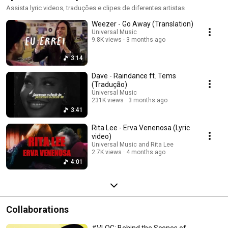
Assista lyric videos, traduções e clipes de diferentes artistas
Weezer - Go Away (Translation)
Universal Music
9.8K views
3 months ago
3:14
Dave - Raindance ft. Tems
(Tradução)
Universal Music
231K views
3 months ago
3:41
Rita Lee - Erva Venenosa (Lyric
video)
Universal Music and Rita Lee
2.7K views
4 months ago
4:01
Collaborations