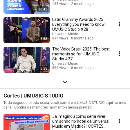
163 views
2 months ago
10:43
Latin Grammy Awards 2025:
Everything you need to know |
UMUSIC Studio #28
Universal Music
897 views
8 months ago
6:58
The Voice Brasil 2025: The best
moments so far | UMUSIC
Studio #27
Universal Music
583 views
8 months ago
5:55
Cortes | UMUSIC STUDIO
Toda segunda e toda sexta, você confere o UMUSIC STUDIO aqui no meu
canal. Confira os melhores momentos nessa playlist!
Já imaginou como seria viver
um sonho no hotel da Universal
Music em Madrid? | CORTES