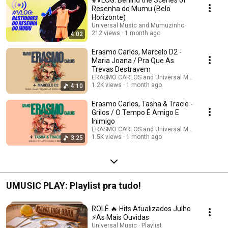
#VLOG: Behind the Scenes of
Resenha do Mumu (Belo
Horizonte)
Universal Music and Mumuzinho
212 views
1 month ago
4:02
Erasmo Carlos, Marcelo D2 -
Maria Joana / Pra Que As
Trevas Destravem
ERASMO CARLOS and Universal Music
1.2K views
1 month ago
4:10
Erasmo Carlos, Tasha & Tracie -
Grilos / O Tempo É Amigo E
Inimigo
ERASMO CARLOS and Universal Music
1.5K views
1 month ago
3:25
UMUSIC PLAY: Playlist pra tudo!
ROLÊ 🔥 Hits Atualizados Julho
⚡As Mais Ouvidas
Universal Music · Playlist