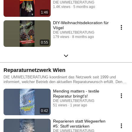
DIE UMWELTBERATUNG
1.4K views
5 months ago
1:46
DIY-Weihnachtsdekoration für
Vögel
DIE UMWELTBERATUNG
179 views
8 months ago
0:55
Reparaturnetzwerk Wien
DIE UMWELTBERATUNG koordiniert das Netzwerk seit 1999 und
informiert, welcher Betrieb den aktuellen Reparaturwunsch erfüllt. Den
passenden Reparaturbetrieb finden Sie auf der Website
Mending matters - textile
www.reparaturnetzwerk.at oder unter der Reparatur-Hotline 01 8033232-
22. https://www.reparaturnetzwerk.at/ueber-uns
Reparatur bringt's!
DIE UMWELTBERATUNG
51 views
1 year ago
0:42
Reparieren statt Wegwerfen
#5: Stoff verstärken
DIE UMWELTBERATUNG