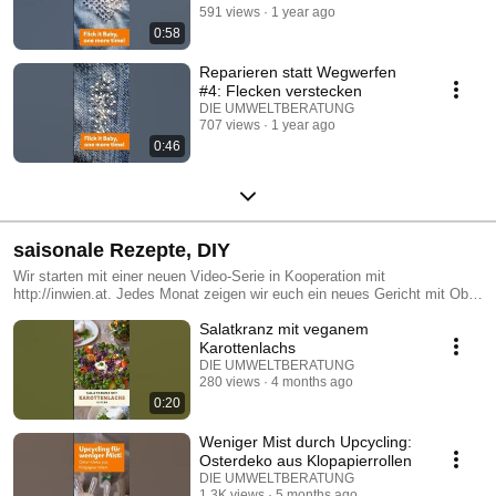
591 views
1 year ago
0:58
Reparieren statt Wegwerfen
#4: Flecken verstecken
DIE UMWELTBERATUNG
707 views
1 year ago
0:46
saisonale Rezepte, DIY
Wir starten mit einer neuen Video-Serie in Kooperation mit
http://inwien.at. Jedes Monat zeigen wir euch ein neues Gericht mit Obst
oder Gemüse der Saison. Die Rezepte findest du auch unter
Salatkranz mit veganem
http://www.umweltberatung.at/rezepte Viel Spaß beim Nachkochen :)
Karottenlachs
DIE UMWELTBERATUNG
280 views
4 months ago
0:20
Weniger Mist durch Upcycling:
Osterdeko aus Klopapierrollen
DIE UMWELTBERATUNG
1.3K views
5 months ago