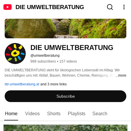
DIE UMWELTBERATUNG
DIE UMWELTBERATUNG
@umweltberatung
988 subscribers
•
157 videos
DIE UMWELTBERATUNG steht für ökologischen Lebensstil im Alltag. Wir 
beschäftigen uns mit: Abfall, Bauen, Wohnen, Chemie, Reinigung, Energie, 
...more
Ernährung, Gärtnern, Klima, Kreislaufwirtschaft, Ressourcen, Textilien, 
umweltberatung.at
and 3 more links
Wasser. Mehr Infos unter http://www.umweltberatung.at 
Subscribe
Home
Videos
Shorts
Playlists
Search