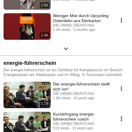
2:00
Weniger Mist durch Upcycling:
Osterdeko aus Eierkarton
DIE UMWELTBERATUNG
1.4K views
5 months ago
1:46
energie-führerschein
Der energie-führerschein ist ein Zertifikat für Kompetenzen im Bereich
Energiesparen am Arbeitsplatz und im Alltag. In Seminaren vermittelt
"die umweltberatung" Lehrlingen und SchülerInnen das
Der energie-führerschein stellt
anwendungsorientierte Grundlagenwissen für den energie-führerschein.
"die umweltberatung" bietet diese Seminare für Einzelpersonen und
sich vor!
Gruppen an. Firmen und Organisationen können Seminare exklusiv
DIE UMWELTBERATUNG
buchen. Weitere Informationen zu denT erminen, Kosten und
1.6K views
10 years ago
Förderungsmöglichkeiten unter http://www.energie-fuehrerschein.at
2:19
Kurzlehrgang energie-
führerschein coach
DIE UMWELTBERATUNG
519 views
10 years ago