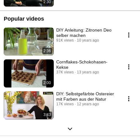
2:30
Popular videos
DIY Anleitung: Zitronen Deo
selber machen
91K views
10 years ago
2:36
Cornflakes-Schokohasen-
Kekse
37K views
13 years ago
2:00
DIY: Selbstgefärbte Ostereier
mit Farben aus der Natur
17K views
12 years ago
3:43