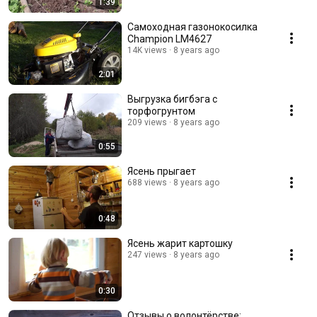
1:39
Самоходная газонокосилка
Champion LM4627
14K views
8 years ago
2:01
Выгрузка бигбэга с
торфогрунтом
209 views
8 years ago
0:55
Ясень прыгает
688 views
8 years ago
0:48
Ясень жарит картошку
247 views
8 years ago
0:30
Отзывы о волонтёрстве: