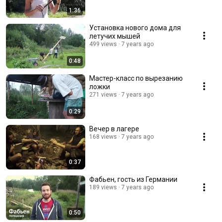
1:36
Установка нового дома для
летучих мышей
499 views
7 years ago
0:48
Мастер-класс по вырезанию
ложки
271 views
7 years ago
0:29
Вечер в лагере
168 views
7 years ago
0:37
Фабьен, гость из Германии
189 views
7 years ago
0:50