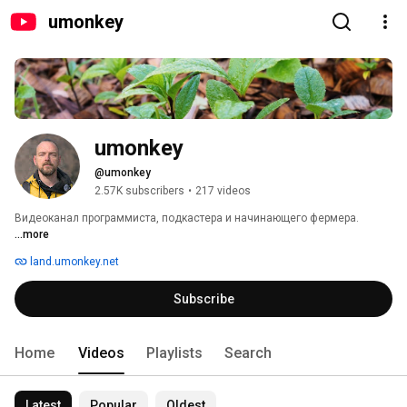
umonkey
umonkey
@umonkey
2.57K subscribers
•
217 videos
Видеоканал программиста, подкастера и начинающего фермера. 
...more
land.umonkey.net
Subscribe
Home
Videos
Playlists
Search
Latest
Popular
Oldest