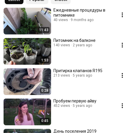
Ежедневные процедуры в
питомнике
40 views
9 months ago
11:43
Питомник на балконе
140 views
2 years ago
1:53
Притирка клапанов R195
213 views
5 years ago
0:28
Пробуем первую айву
452 views
5 years ago
0:45
День поселения 2019