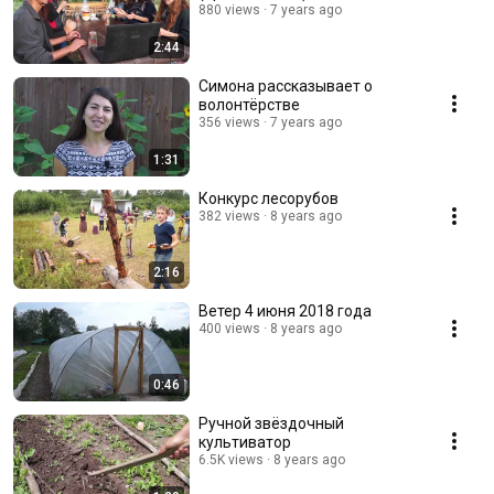
880 views
7 years ago
2:44
Симона рассказывает о
волонтёрстве
356 views
7 years ago
1:31
Конкурс лесорубов
382 views
8 years ago
2:16
Ветер 4 июня 2018 года
400 views
8 years ago
0:46
Ручной звёздочный
культиватор
6.5K views
8 years ago