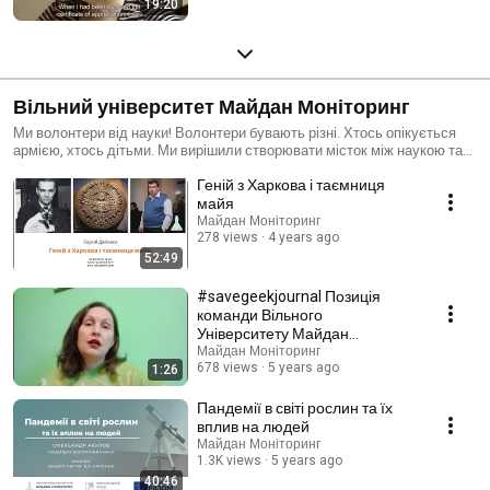
19:20
Вільний університет Майдан Моніторинг
Ми волонтери від науки! Волонтери бувають різні. Хтось опікується
армією, хтось дітьми. Ми вирішили створювати місток між наукою та
суспільством. Харків безумовно є науковим центром України, то кому,
Геній з Харкова і таємниця
як не харків’янам розповідати громадянам, що відбувається в нашій
науці? Наш майданчик надає слово фахівцям з різних наукових
майя
галузей і дозволяє вам зазирнути за лаштунки лабораторій. Так, у нас
Майдан Моніторинг
є і популярні лекції, в яких науковці розповідають про цікаві і важливі
278 views
4 years ago
речі, про сучасний погляд на проблеми і про те, як влаштований
52:49
Всесвіт. Але ми готуємо для вас багато цікавинок з перших рук,
знайомимо вас з дослідженнями астрономів, фізиків, біологів,
#savegeekjournal Позиція
розповідаємо про те, що відбувається тут і зараз, який внесок
команди Вільного
українські вчені роблять у велику будівлю всесвітньої науки.
Університету Майдан
Моніторинг
Майдан Моніторинг
678 views
5 years ago
1:26
Пандемії в світі рослин та їх
вплив на людей
Майдан Моніторинг
1.3K views
5 years ago
40:46