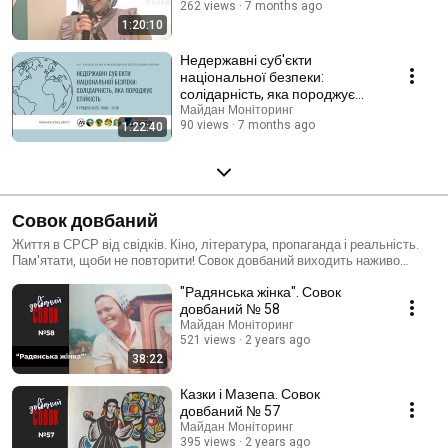
фундаментальні проблеми миру й війни, історії, самовизначення
262 views
7 months ago
українського народу, діяльності громадянського активу тощо, які
1:20:10
дотичні сфери національної безпеки. Матеріали форумів побачили
світ як електронні наукові видання, що доступні широкому загалу.
Недержавні суб'єкти
Організатори форумів дивляться у майбутнє і продовжують роботу.
національної безпеки:
солідарність, яка породжує
стійкість
Майдан Моніторинг
90 views
7 months ago
1:22:40
Совок довбаний
Життя в СРСР від свідків. Кіно, література, пропаганда і реальність.
Пам'ятати, щоби не повторити! Совок довбаний виходить наживо
щоп'ятниці о 12:12 на нашій сторінці в ФБ
"Радянська жінка". Совок
https://www.facebook.com/maidanua/ і оприлюднюється тут
щосуботи о 19:15 Більше про проєкт можна прочитати тут
довбаний № 58
https://maidan.org.ua/sovok-dovbanyy-informatsiia-pro-proekt/ Стати
Майдан Моніторинг
патроном Совка можна тут https://www.patreon.com/sovokseries
521 views
2 years ago
38:22
Казки і Мазепа. Совок
довбаний № 57
Майдан Моніторинг
395 views
2 years ago