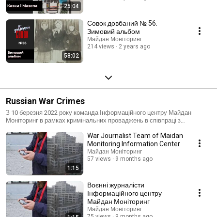
25:04
Совок довбаний № 56.
Зимовий альбом
Майдан Моніторинг
214 views
2 years ago
58:02
Russian War Crimes
З 10 березня 2022 року команда Інформаційного центру Майдан
Моніторинг в рамках кримінальних проваджень в співпраці з
державними органами документує знищення об’єктів цивільної
War Journalist Team of Maidan
інфраструктури в Харкові внаслідок обстрілів та бомбування РФ
#RussianWarCrimes #RussiaUkraineWar #RussiaUkraineWar2022
Monitoring Information Center
#CivilInfrastructureDestruction #CivilObjectDestruction
Майдан Моніторинг
#ResidentialBuildingDestruction
57 views
9 months ago
1:15
Воєнні журналісти
Інформаційного центру
Майдан Моніторинг
Майдан Моніторинг
75 views
9 months ago