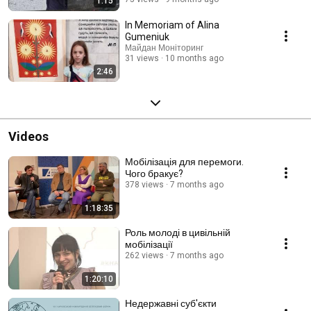
1:15
In Memoriam of Alina
Gumeniuk
Майдан Моніторинг
31 views
10 months ago
2:46
Videos
Мобілізація для перемоги.
Чого бракує?
378 views
7 months ago
1:18:35
Роль молоді в цивільній
мобілізації
262 views
7 months ago
1:20:10
Недержавні суб'єкти