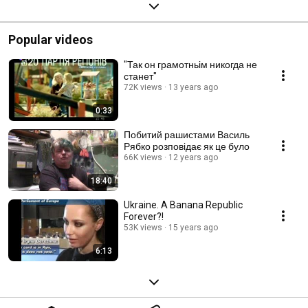
Popular videos
"Так он грамотньім никогда не
станет"
72K views
13 years ago
0:33
Побитий рашистами Василь
Рябко розповідає як це було
66K views
12 years ago
18:40
Ukraine. A Banana Republic
Forever?!
53K views
15 years ago
6:13