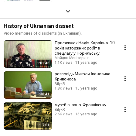
History of Ukrainian dissent
Video memoires of dissidents (in Ukrainian).
Присяжнюк Надія Карпівна. 10
років каторжних робіт в
спецлагу у Норильську.
Майдан Моніторинг
1.1K views
11 years ago
1:01:45
розповідь Миколи Івановича
Кривоноса
BilykR
1.8K views
15 years ago
1:38:41
музей в Івано-Франківську
BilykR
2.6K views
15 years ago
1:17:01