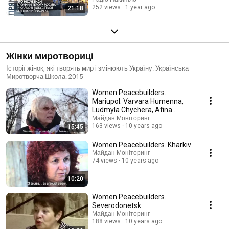
252 views
1 year ago
21:18
Жінки миротвориці
Історії жінок, які творять мир і змінюють Україну. Українська
Миротворча Школа. 2015
Women Peacebuilders.
Mariupol. Varvara Humenna,
Ludmyla Chychera, Afina
Khadjinova
Майдан Моніторинг
163 views
10 years ago
15:45
Women Peacebuilders. Kharkiv
Майдан Моніторинг
74 views
10 years ago
10:20
Women Peacebuilders.
Severodonetsk
Майдан Моніторинг
188 views
10 years ago