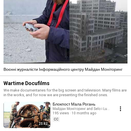
Воєнні журналісти Інформаційного центру Майдан Моніторинг
Wartime Docufilms
We make documentaries for the big screen and television. Many films are
in the works, and for now we are presenting the finished ones.
Блокпост Мала Рогань
Майдан Моніторинг and Selo i Ludy - Село і лю
195 views
10 months ago
CC
25:42