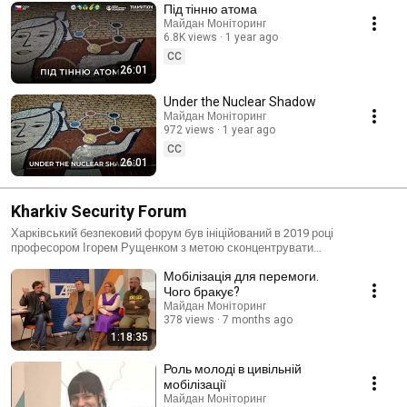
Під тінню атома
Майдан Моніторинг
6.8K views
1 year ago
CC
26:01
Under the Nuclear Shadow
Майдан Моніторинг
972 views
1 year ago
CC
26:01
Kharkiv Security Forum
Харківський безпековий форум був ініційований в 2019 році
професором Ігорем Рущенком з метою сконцентрувати
інтелектуальні зусилля науковців, громадських активістів, політичних
Мобілізація для перемоги.
експертів на завданнях посилення національної безпеки та пошуку
відповідей на гібридні загрози. Ініціатива була підхоплена
Чого бракує?
регіональним відділенням Фонду Конрада Аденауера та
Майдан Моніторинг
Інформаційним центром «Майдан Моніторинг», що надало проекту
378 views
7 months ago
динаміки. Він перетворився на міжнародний захід, бо до обговорення
1:18:35
проблем було залучено не тільки провідних українських експертів,
але й низку громадських і політичних діячів з Грузії, Німеччини, Чехії,
Роль молоді в цивільній
Молдови, Польщі, США та Великої Британії. Особливість Харківських
мобілізації
безпекових форумів полягає в тому, що в програму включаються
Майдан Моніторинг