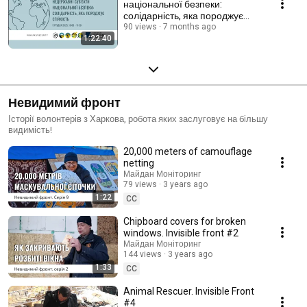
національної безпеки:
солідарність, яка породжує
стійкість
90 views
7 months ago
1:22:40
Невидимий фронт
Історії волонтерів з Харкова, робота яких заслуговує на більшу
видимість!
20,000 meters of camouflage
netting
Майдан Моніторинг
79 views
3 years ago
1:22
CC
Chipboard covers for broken
windows. Invisible front #2
Майдан Моніторинг
144 views
3 years ago
1:33
CC
Animal Rescuer. Invisible Front
#4