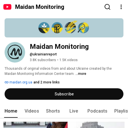
Maidan Monitoring
Maidan Monitoring
@ukrainianreport
3.8K subscribers
•
1.5K videos
Thousands of original videos from and about Ukraine created by the 
Maidan Monitoring Information Center team. 
...more
maidan.org.ua
and 2 more links
Subscribe
Home
Videos
Shorts
Live
Podcasts
Playli