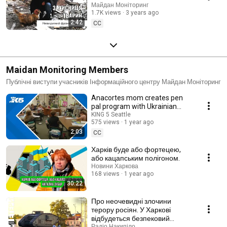
Майдан Моніторинг
1.7K views
3 years ago
2:42
CC
Maidan Monitoring Members
Публічні виступи учасників Інформаційного центру Майдан Моніторинг
Anacortes mom creates pen
pal program with Ukrainian
students
KING 5 Seattle
575 views
1 year ago
2:03
CC
Харків буде або фортецею,
або кацапським полігоном.
Новини Харкова
168 views
1 year ago
30:22
Про неочевидні злочини
терору росіян. У Харкові
відбудеться безпековий
форум
Радіо Накипіло