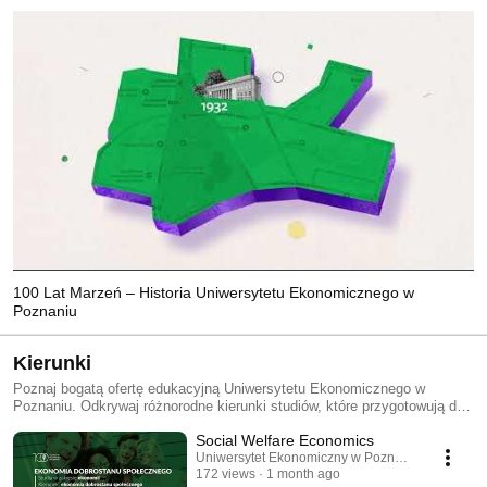
100 Lat Marzeń – Historia Uniwersytetu Ekonomicznego w
Poznaniu
Kierunki
Poznaj bogatą ofertę edukacyjną Uniwersytetu Ekonomicznego w
Poznaniu. Odkrywaj różnorodne kierunki studiów, które przygotowują do
kariery w dynamicznym świecie ekonomii i biznesu. Każdy film w tej
Social Welfare Economics
playliście przedstawia inny kierunek, ukazując jego specyfikę, unikalne
#KierunkiUEP #Studia #UEP #Edukacja #Ekonomia #Biznes #Poznań
Uniwersytet Ekonomiczny w Poznaniu
172 views
1 month ago
#Rekrutacja #PolitykaSpołeczna #SpołecznaOdpowiedzialnośćBiznesu