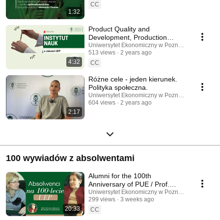
#KomunikacjaSpołeczna #Socjologia #ZabezpieczeniaSpołeczne
CC
#Psychologia #ZachowaniaKonsumentów możliwości rozwoju oraz
1:32
praktyczne podejście do nauki. Dołącz do społeczności UEP i wybierz
ścieżkę edukacyjną dostosowaną do Twoich zainteresowań i aspiracji
Product Quality and
zawodowych.
Development, Production
Management and Engineering,
Uniwersytet Ekonomiczny w Poznaniu
513 views
2 years ago
and Product Design and Co...
4:32
CC
Różne cele - jeden kierunek.
Polityka społeczna.
Uniwersytet Ekonomiczny w Poznaniu
604 views
2 years ago
2:17
100 wywiadów z absolwentami
Alumni for the 100th
Anniversary of PUE / Prof.
Wiesława Przybylska-
Uniwersytet Ekonomiczny w Poznaniu
299 views
3 weeks ago
Kapuścińska, PhD
20:33
CC