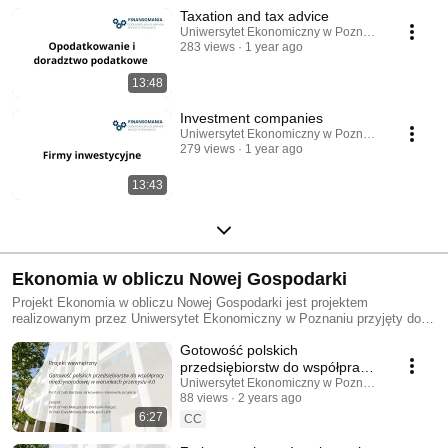
Taxation and tax advice
Uniwersytet Ekonomiczny w Poznaniu
283 views
1 year ago
13:48
Investment companies
Uniwersytet Ekonomiczny w Poznaniu
279 views
1 year ago
13:43
Ekonomia w obliczu Nowej Gospodarki
Projekt Ekonomia w obliczu Nowej Gospodarki jest projektem
realizowanym przez Uniwersytet Ekonomiczny w Poznaniu przyjęty do
finansowania w drodze konkursu Regionalna Inicjatywa Doskonałości
Gotowość polskich
(RID) ogłoszonego przez Ministra Nauki i Szkolnictwa Wyższego na lata
2019-2023 Głównym celem projektu jest rozwój badań naukowych w
przedsiębiorstw do współpracy
Uniwersytecie Ekonomicznym w Poznaniu w zakresie obszarów
międzynarodowej w warunkach
Uniwersytet Ekonomiczny w Poznaniu
ekonomia, finanse i nauki o zarządzaniu oraz wzrost aktywności
88 views
2 years ago
przemysłu 4.0
naukowej pracowników UEP na arenie międzynarodowej
6:27
CC