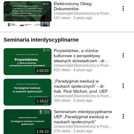
Elektroniczny Obieg
Dokumentów
Uniwersytet Ekonomiczny w Poznaniu
197 views
3 years ago
0:45
Seminaria interdyscyplinarne
Przywództwo, a różnice
kulturowe z perspektywy
własnych doświadczeń - dr
Rafał Prendke
Uniwersytet Ekonomiczny w Poznaniu
625 views
4 years ago
2:03:03
„Paradygmat ewolucji w
naukach społecznych” - dr.
hab. Piotr Michoń, prof. UEP
Uniwersytet Ekonomiczny w Poznaniu
365 views
5 years ago
1:18:17
Seminarium interdyscyplinarne
UEP „Paradygmat ewolucji w
naukach społecznych”
Uniwersytet Ekonomiczny w Poznaniu
276 views
3 years ago
1:56:10