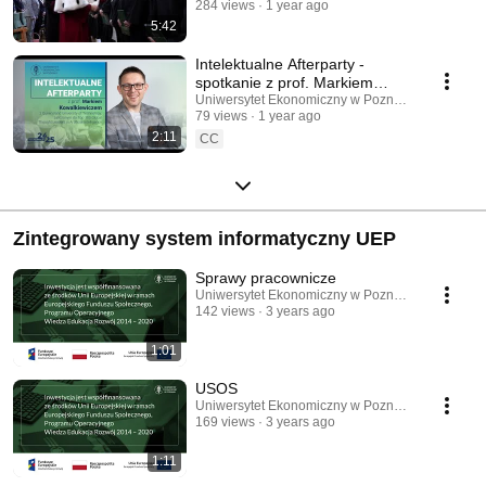
284 views
1 year ago
5:42
Intelektualne Afterparty -
spotkanie z prof. Markiem
Kowalkiewiczem / relacja
Uniwersytet Ekonomiczny w Poznaniu
79 views
1 year ago
2:11
CC
Zintegrowany system informatyczny UEP
Sprawy pracownicze
Uniwersytet Ekonomiczny w Poznaniu
142 views
3 years ago
1:01
USOS
Uniwersytet Ekonomiczny w Poznaniu
169 views
3 years ago
1:11