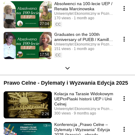
Absolwenci na 100-lecie UEP /
Renata Marcinowska
Uniwersytet Ekonomiczny w Poznaniu
170 views
1 month ago
27:04
CC
Graduates on the 100th
anniversary of PUEB / Kamilla
Gorajska
Uniwersytet Ekonomiczny w Poznaniu
151 views
1 month ago
17:56
CC
Prawo Celne - Dylematy i Wyzwania Edycja 2025
Kolacja na Tarasie Widokowym
UEP📜Piaski historii UEP i Unii
Celnej
Uniwersytet Ekonomiczny w Poznaniu
300 views
9 months ago
2:26
Konferencja „Prawo Celne –
Dylematy i Wyzwania” Edycja
2025 (trzecia) - obrady