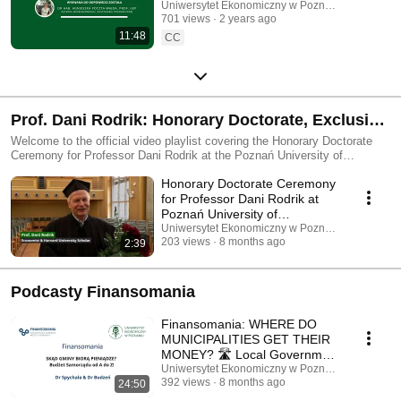
prof. UEP
Uniwersytet Ekonomiczny w Poznaniu
701 views
2 years ago
11:48
CC
Prof. Dani Rodrik: Honorary Doctorate, Exclusive
Interview & Tribute Speeches | UEP Poznań
Welcome to the official video playlist covering the Honorary Doctorate
Ceremony for Professor Dani Rodrik at the Poznań University of
Economics and Business (UEP). This special collection captures all the
Honorary Doctorate Ceremony
highlights from the prestigious gala held on December 3rd, honoring one
of the world's most influential economists for his groundbreaking work on
for Professor Dani Rodrik at
globalization, economic development, and public policy. What you will
Poznań University of
find in this playlist: 🎙️ Exclusive Interview with Prof. Rodrik: A candid and
Economics and Business
Uniwersytet Ekonomiczny w Poznaniu
in-depth discussion where Professor Rodrik shares his insights on the
203 views
8 months ago
2:39
future of economic policy, the challenges of globalization, and his
academic journey. 📜 D.H.C. Ceremony: The full recording of the solemn
ceremony, including the official laudation and Professor Rodrik's
Podcasty Finansomania
acceptance speech/keynote lecture. 🗣️ Tributes from Distinguished
Scholars: Inspiring speeches delivered by Prof. Adam Noga, Prof.
Finansomania: WHERE DO
Katarzyna Szarzec, and Prof. Marian Gorynia, who honor Professor
MUNICIPALITIES GET THEIR
Rodrik's profound contribution to the field of economics.
MONEY? 🛣️ Local Government
Budget from A to Z! | ...
Uniwersytet Ekonomiczny w Poznaniu
392 views
8 months ago
24:50