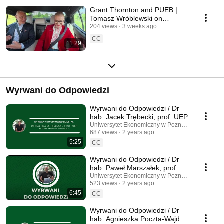
Grant Thornton and PUEB |
Tomasz Wróblewski on
business, AI, and the 100th
204 views
3 weeks ago
anniversary of the Poz...
CC
11:29
Wyrwani do Odpowiedzi
Wyrwani do Odpowiedzi / Dr
hab. Jacek Trębecki, prof. UEP
Uniwersytet Ekonomiczny w Poznaniu
687 views
2 years ago
5:25
CC
Wyrwani do Odpowiedzi / Dr
hab. Paweł Marszałek, prof.
UEP
Uniwersytet Ekonomiczny w Poznaniu
523 views
2 years ago
6:45
CC
Wyrwani do Odpowiedzi / Dr
hab. Agnieszka Poczta-Wajda,