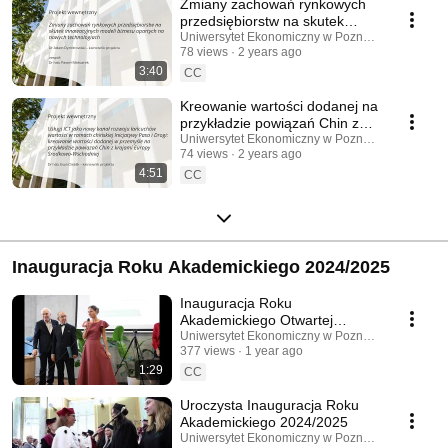
Zmiany zachowań rynkowych
przedsiębiorstw na skutek
innowacyjnych modeli biznesu
Uniwersytet Ekonomiczny w Poznaniu
78 views
2 years ago
3:40
CC
Kreowanie wartości dodanej na
przykładzie powiązań Chin z
krajami Europy Środkowo-
Uniwersytet Ekonomiczny w Poznaniu
74 views
2 years ago
Wschodniej
4:51
CC
Inauguracja Roku Akademickiego 2024/2025
Inauguracja Roku
Akademickiego Otwartej
Wszechnicy Ekonomicznej
Uniwersytet Ekonomiczny w Poznaniu
377 views
1 year ago
‘Erga Omnes’
1:29
CC
Uroczysta Inauguracja Roku
Akademickiego 2024/2025
Uniwersytet Ekonomiczny w Poznaniu