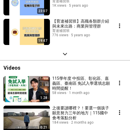
育達補習班
1K views
5 years ago
23:07
【育達補習班】高職各類群介紹
與未來出路：商業與管理群
育達補習班
776 views
5 years ago
19:47
Videos
115學年度 中投區、彰化區、嘉
義區、臺南區 免試入學選填志願
時間提醒！
58 views
1 month ago
1:28
之後要讀哪裡？！要選一個孩子
願意努力三年的地方｜115國中
會考落點分析
184 views
2 months ago
0:21