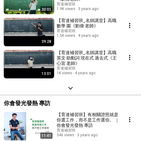
育達補習班
1.9K views
3 years ago
30:01
【育達補習班_名師講堂】高職
數學 園《劉偉 老師》
育達補習班
1.5K views
4 years ago
39:28
【育達補習班_名師講堂】高職
英文 助動詞 現在式 過去式《王
心宜 老師》
育達補習班
1K views
4 years ago
13:01
你會發光發熱 專訪
【育達補習班】有相關證照就是
你選工作，而不是工作選你。 ｜
你會發光發熱 專訪
育達補習班
346 views
3 years ago
11:41