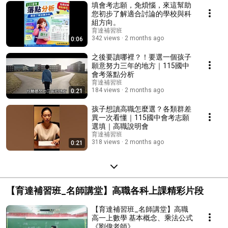
填會考志願，免煩惱，來這幫助
您初步了解適合討論的學校與科
組方向。
育達補習班
342 views
2 months ago
0:06
之後要讀哪裡？！要選一個孩子
願意努力三年的地方｜115國中
會考落點分析
育達補習班
184 views
2 months ago
0:21
孩子想讀高職怎麼選？各類群差
異一次看懂｜115國中會考志願
選填｜高職說明會
育達補習班
318 views
2 months ago
0:21
【育達補習班_名師講堂】高職各科上課精彩片段
【育達補習班_名師講堂】高職
高一上數學 基本概念、乘法公式
《劉偉老師》