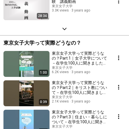
験 講義動画
東京女子大学
3.3K views
3 years ago
28:34
東京女子大学って実際どうなの？
東京女子大学って実際どうな
の？Part.1｜女子大学について
－在学生100人に聞きました－
#Shorts
東京女子大学
6.2K views
3 years ago
1:00
東京女子大学って実際どうな
の？Part.2｜キリスト教につい
て－在学生100人に聞きました
－ #Shorts
東京女子大学
2.1K views
3 years ago
0:39
東京女子大学って実際どうな
の？Part.3｜住まい・暮らしに
ついて－在学生100人に聞きま
した－ #Shorts
東京女子大学