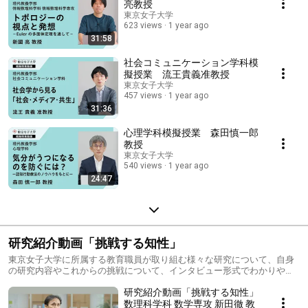
亮教授
東京女子大学
623 views
1 year ago
31:58
社会コミュニケーション学科模
擬授業 流王貴義准教授
東京女子大学
457 views
1 year ago
31:36
心理学科模擬授業 森田慎一郎
教授
東京女子大学
540 views
1 year ago
24:47
研究紹介動画「挑戦する知性」
東京女子大学に所属する教育職員が取り組む様々な研究について、自身
の研究内容やこれからの挑戦について、インタビュー形式でわかりやす
く紹介します。
研究紹介動画「挑戦する知性」
数理科学科 数学専攻 新田徹 教