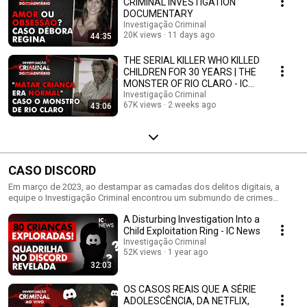
CRIMINAL INVESTIGATION
DOCUMENTARY
Investigação Criminal
20K views
11 days ago
44:35
THE SERIAL KILLER WHO KILLED
CHILDREN FOR 30 YEARS | THE
MONSTER OF RIO CLARO - IC
DOCUMENTARY
Investigação Criminal
67K views
2 weeks ago
43:06
CASO DISCORD
Em março de 2023, ao destampar as camadas dos delitos digitais, a
equipe o Investigação Criminal encontrou um submundo de crimes
perpetrados em plataformas desreguladas, como o Discord. Entretanto,
A Disturbing Investigation Into a
a esperança ressurgiu na forma de uma colaboração sem precedentes
de jovens voluntários, hackers, advogados, delegados, peritos, policiais
Child Exploitation Ring - IC News
e demais especialistas. Até hoje, foram reunidos mais de 120 gigabytes
Investigação Criminal
de dados, que servem de alicerce para as investigações policiais de
52K views
1 year ago
diversos estados do país. Confira todas as informações do caso
32:03
reunidas nesta playlist. #discord #crimesdigitais #podcast #live
OS CASOS REAIS QUE A SÉRIE
ADOLESCÊNCIA, DA NETFLIX,