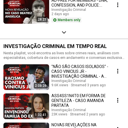
AD-FREE FOR MEMBERS - DNA,
CONFESSION, AND POLICE:
WHAT REALLY HAPPENED? -
Investigação Criminal
2 days ago
BEATRIZ ANGÉLICA CASE
28:21
Members only
INVESTIGAÇÃO CRIMINAL EM TEMPO REAL
Nesta playlist, você encontra as lives sobre crimes reais, análises com
especialistas, cobertura de casos em andamento e conversas exclusivas
com convidados do universo criminal, jurídico e investigativo. #live
"NÃO SÃO CASOS ISOLADOS" -
#programaaovivo #TransmissãoAoVivo
CASO VINICIUS JR -
INVESTIGAÇÃO CRIMINAL - AO
VIVO
Investigação Criminal
9.6K views
Streamed 3 years ago
2:08:26
ASS4SS1N4T0 EM FORMA DE
GENTILEZA - CASO AMANDA
PARTATA
Investigação Criminal
23K views
Streamed 2 years ago
1:32:41
NOVAS REVELAÇÕES NA