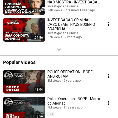
NÃO MOSTRA - INVESTIGAÇÃO
CRIMINAL
Investigação Criminal
34K views
Streamed 1 year ago
3:04:07
INVESTIGAÇÃO CRIMINAL -
CASO DEMETRYUS EUGENIO
GRAPIGLIA
Investigação Criminal
37K views
2 years ago
1:04:56
Popular videos
POLICE OPERATION - BOPE
AND ROTAM
8M views
5 years ago
43:04
Police Operation - BOPE - Morro
do Alemão
7M views
11 years ago
CC
8:56