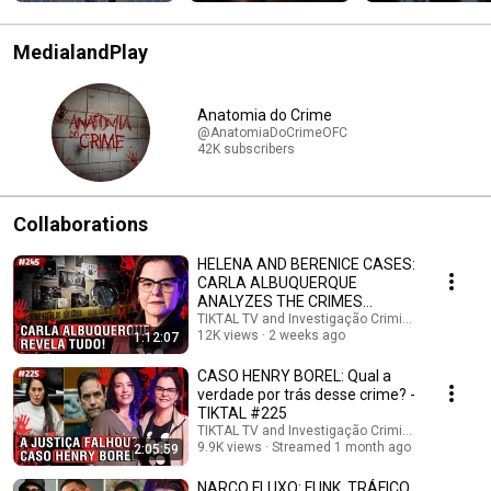
INVESTIGATION
OLD GIRL - CRIMI
INVESTIGATION
MedialandPlay
Anatomia do Crime
@AnatomiaDoCrimeOFC
42K subscribers
Collaborations
HELENA AND BERENICE CASES:
CARLA ALBUQUERQUE
ANALYZES THE CRIMES
SHAKING THE NATION
TIKTAL TV and Investigação Criminal
12K views
2 weeks ago
1:12:07
CASO HENRY BOREL: Qual a
verdade por trás desse crime? -
TIKTAL #225
TIKTAL TV and Investigação Criminal
9.9K views
Streamed 1 month ago
2:05:59
NARCO FLUXO: FUNK, TRÁFICO,