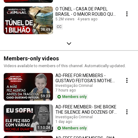
O TÚNEL - CASA DE PAPEL
BRASIL - O MAIOR ROUBO QUE
NUNCA ACONTECEU -
5.2M views
4 years ago
INVESTIGAÇÃO CRIMINAL
CC
38:49
Members-only videos
Videos available to members of this channel. Automatically updated.
AD-FREE FOR MEMBERS -
GUSTAVO FEITOSA’S MOTHER
BREAKS HER SILENCE AND
Investigação Criminal
7 hours ago
REPORTS THREATS BEFORE
59:33
THE ...
Members only
AD-FREE MEMBER- SHE BROKE
THE SILENCE AND DOZENS OF
WOMEN DID THE SAME: THE
Investigação Criminal
1 day ago
MICHELE DUARTE CASE
1:10:24
Members only