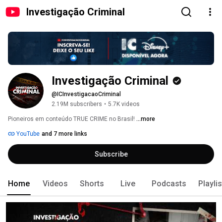
Investigação Criminal
Investigação Criminal
@ICInvestigacaoCriminal
2.19M subscribers
•
5.7K videos
Pioneiros em conteúdo TRUE CRIME no Brasil! 
...more
YouTube
and 7 more links
Subscribe
Home
Videos
Shorts
Live
Podcasts
Playli