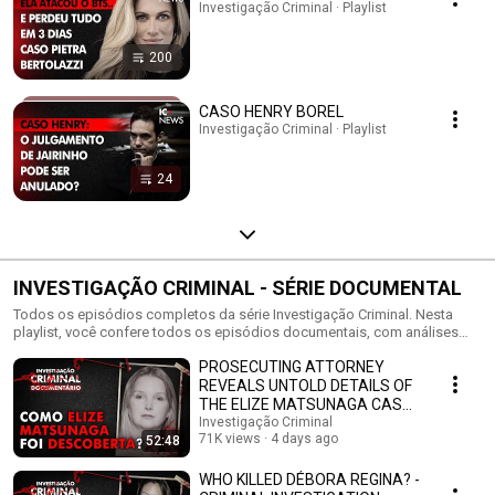
Investigação Criminal · Playlist
200
CASO HENRY BOREL
Investigação Criminal · Playlist
24
INVESTIGAÇÃO CRIMINAL - SÉRIE DOCUMENTAL
Todos os episódios completos da série Investigação Criminal. Nesta
playlist, você confere todos os episódios documentais, com análises
profundas e depoimentos exclusivos que revelam os bastidores de
PROSECUTING ATTORNEY
crimes que abalaram o país. De homicídios brutais a investigações que
marcaram a história da justiça, cada episódio mergulha nos detalhes que
REVEALS UNTOLD DETAILS OF
ninguém mostra. 🔍 Crimes reais | 🧪 Perícia criminal | 🎥 Documentários
THE ELIZE MATSUNAGA CASE -
completos #truecrime #investigaçãocriminal #criminal
IC INTERVIEW
Investigação Criminal
71K views
4 days ago
52:48
WHO KILLED DÉBORA REGINA? -