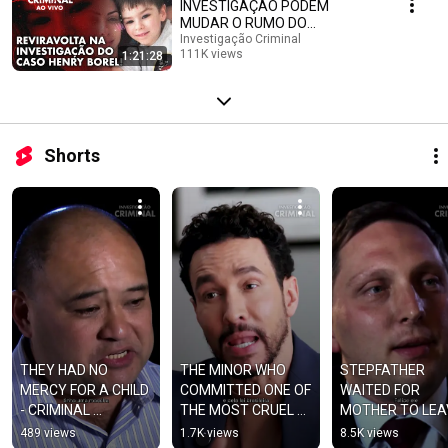
INVESTIGAÇÃO PODEM
MUDAR O RUMO DO
JULGAMENTO! - IC NEWS
Investigação Criminal
111K views
1:21:28
Streamed 5 months ago
Shorts
THEY HAD NO 
THE MINOR WHO 
STEPFATHER 
MERCY FOR A CHILD 
COMMITTED ONE OF 
WAITED FOR 
- CRIMINAL 
THE MOST CRUEL 
MOTHER TO LEAV
INVESTIGATION
CRIMES - CRIMINAL 
TO KILL 17-YEAR
489 views
1.7K views
8.5K views