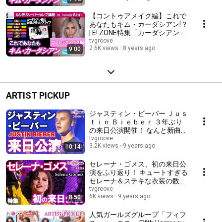
【コントゥアメイク編】これで
あなたもキム・カーダシアン!？
| E! ZONE特集「カーダシアン家
のお騒がせセレブライフ」S14
tvgroove
2.6K views
8 years ago
9:00
ARTIST PICKUP
ジャスティン・ビーバー Ｊｕｓ
ｔｉｎ Ｂｉｅｂｅｒ ３年ぶり
の来日公演開催！ なんと新曲
「Cold Water」世界初披露！
tvgroove
3.2K views
9 years ago
10:14
セレーナ・ゴメス、初の来日公
演をふり返り！ キュートすぎる
セレーナ＆ステキな衣装の数々
にファン大熱狂
tvgroove
6K views
9 years ago
8:50
人気ガールズグループ「フィフ