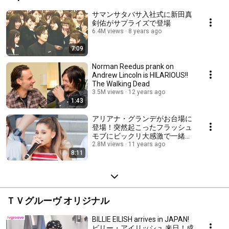
サマンサタバサ入社式に新田真
剣佑がサプライズで登場
6.4M views
8 years ago
7:09
Norman Reedus prank on
Andrew Lincoln is HILARIOUS!!
The Walking Dead
3.5M views
12 years ago
1:43
アリアナ・グランデがお台場に
登場！突然起こったフラッシュ
モブにビックリ大感激で一緒に
踊っちゃった ARIANA GRANDE
2.8M views
11 years ago
8:11
Meets the Japanese Fans
ＴＶグルーヴ オリジナル
BILLIE EILISH arrives in JAPAN!
ビリー・アイリッシュ 来日！成