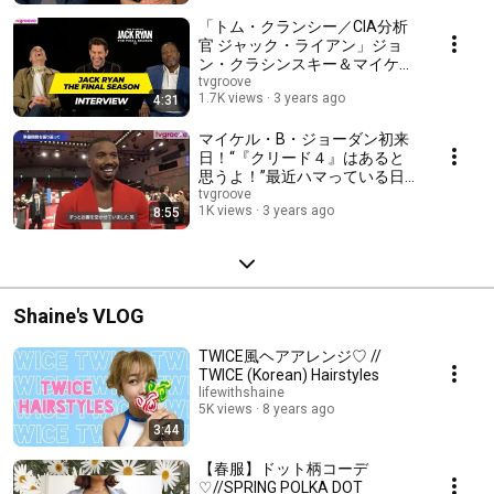
Ozawa
「トム・クランシー／CIA分析
官 ジャック・ライアン」ジョ
ン・クラシンスキー＆マイケ
ル・ケリー＆ウェンデル・ピア
tvgroove
1.7K views
3 years ago
4:31
ースに独占インタビュー！
Interview with John Krasinski
マイケル・B・ジョーダン初来
日！“『クリード４』はあると
思うよ！”最近ハマっている日
本のアニメとは…？『クリード
tvgroove
1K views
3 years ago
8:55
過去の逆襲』プレミアイベント
でボクシングの“聖地”に降臨し
感激！
Shaine's VLOG
TWICE風ヘアアレンジ♡ //
TWICE (Korean) Hairstyles
lifewithshaine
5K views
8 years ago
3:44
【春服】ドット柄コーデ
♡//SPRING POLKA DOT