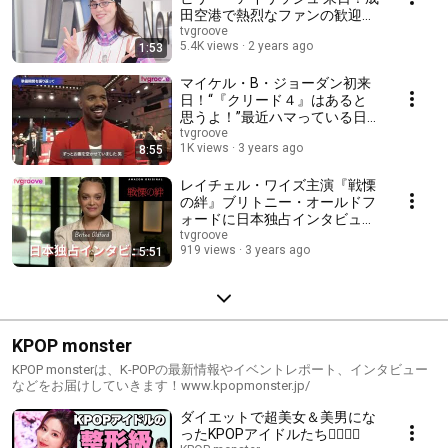
田空港で熱烈なファンの歓迎を
受けニッコリ満面の笑み
tvgroove
5.4K views
2 years ago
1:53
マイケル・B・ジョーダン初来
日！“『クリード４』はあると
思うよ！”最近ハマっている日
本のアニメとは…？『クリード
tvgroove
1K views
3 years ago
8:55
過去の逆襲』プレミアイベント
でボクシングの“聖地”に降臨し
感激！
レイチェル・ワイズ主演『戦慄
の絆』ブリトニー・オールドフ
ォードに日本独占インタビュ
ー！（Interview with Britne
tvgroove
919 views
3 years ago
5:51
Oldford from "DEAD RINGERS")
KPOP monster
KPOP monsterは、K-POPの最新情報やイベントレポート、インタビュー
などをお届けしていきます！www.kpopmonster.jp/
ダイエットで超美女＆美男にな
ったKPOPアイドルたち🧚🏻‍♀️✨