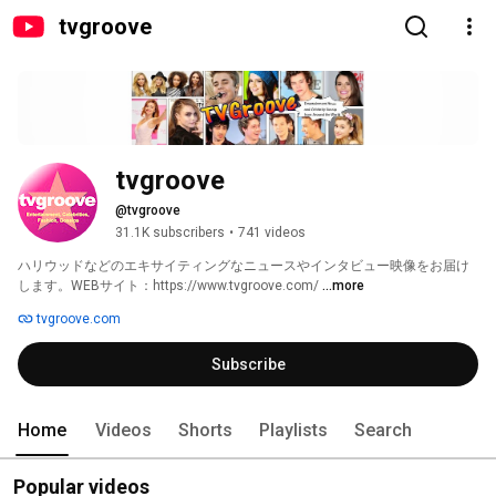
tvgroove
tvgroove
@tvgroove
31.1K subscribers
•
741 videos
ハリウッドなどのエキサイティングなニュースやインタビュー映像をお届け
します。WEBサイト：https://www.tvgroove.com/ 
...more
tvgroove.com
Subscribe
Home
Videos
Shorts
Playlists
Search
Popular videos