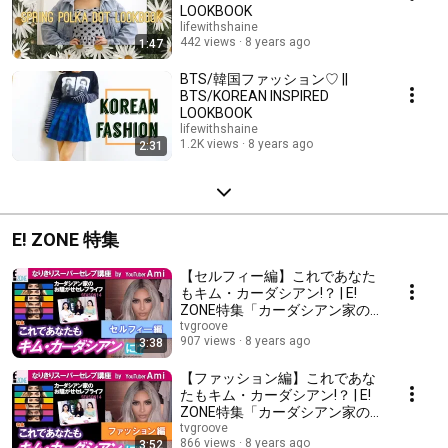
LOOKBOOK
lifewithshaine
442 views
8 years ago
1:47
BTS/韓国ファッション♡ ||
BTS/KOREAN INSPIRED
LOOKBOOK
lifewithshaine
1.2K views
8 years ago
2:31
E! ZONE 特集
【セルフィー編】これであなた
もキム・カーダシアン!？ | E!
ZONE特集「カーダシアン家の
お騒がせセレブライフ」S14
tvgroove
907 views
8 years ago
3:38
【ファッション編】これであな
たもキム・カーダシアン!？ | E!
ZONE特集「カーダシアン家の
お騒がせセレブライフ」S14
tvgroove
866 views
8 years ago
3:52