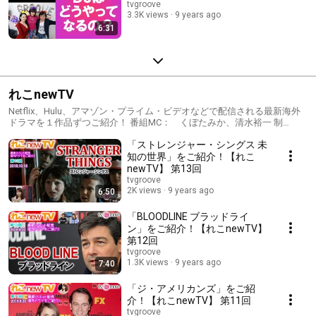
tvgroove
3.3K views
9 years ago
6:31
れこnewTV
Netflix、Hulu、アマゾン・プライム・ビデオなどで配信される最新海外
ドラマを１作品ずつご紹介！ 番組MC： くぼたみか、清水裕一 制
作： TVグルーヴ・ドット・コム
「ストレンジャー・シングス 未
知の世界」をご紹介！【れこ
newTV】 第13回
tvgroove
2K views
9 years ago
6:50
「BLOODLINE ブラッドライ
ン」をご紹介！【れこnewTV】
第12回
tvgroove
1.3K views
9 years ago
7:40
「ジ・アメリカンズ」をご紹
介！【れこnewTV】 第11回
tvgroove