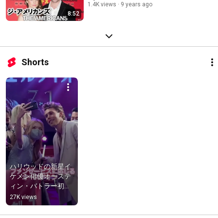
1.4K views
9 years ago
8:52
Shorts
ハリウッドの新星イ
ケメン俳優オーステ
ィン・バトラー初来
日🇯🇵 東京で『エル
27K views
ヴィス』のジャパン
プレミアが開催🔥 