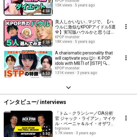
KPOP monster
15K views
5 years ago
4:34
美人しかいない…マジで。【ハ
ウルに激似なKPOPアイドル5選
🌹】実写版ハウルかと思うほど
破格的ビジュアルをもつ人物を
KPOP monster
18K views
5 years ago
5:25
集めてみました！
A charismatic personality that
will captivate you 🐺✨ K-POP
idols with MBTI of [ISTP] 🔍
[BTS/TWICE...
KPOP monster
131K views
3 years ago
6:53
インタビュー/ interviews
「トム・クランシー／CIA分析
官 ジャック・ライアン」マイケ
ル・ペーニャ＆ルイ・オザワに
独占インタビュー！ Interview
tvgroove
1.7K views
3 years ago
5:50
with Michael Peña & Louis