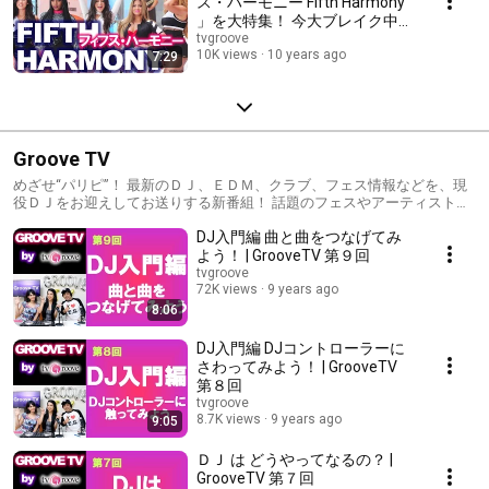
ス・ハーモニー Fifth Harmony
」を大特集！ 今大ブレイク中の
彼女たちの魅力に迫ります！
tvgroove
10K views
10 years ago
7:29
Groove TV
めざせ“パリピ”！ 最新のＤＪ、ＥＤＭ、クラブ、フェス情報などを、現
役ＤＪをお迎えしてお送りする新番組！ 話題のフェスやアーティストの
コンサートの体験レポートも
DJ入門編 曲と曲をつなげてみ
よう！ | GrooveTV 第９回
tvgroove
72K views
9 years ago
8:06
DJ入門編 DJコントローラーに
さわってみよう！ | GrooveTV
第８回
tvgroove
8.7K views
9 years ago
9:05
ＤＪ は どうやってなるの？ |
GrooveTV 第７回