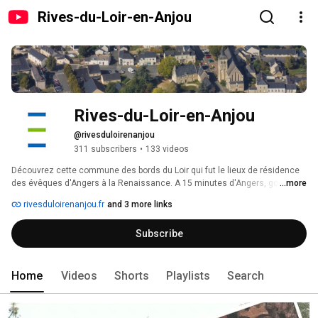
Rives-du-Loir-en-Anjou
Rives-du-Loir-en-Anjou
@rivesduloirenanjou
311 subscribers
•
133 videos
Découvrez cette commune des bords du Loir qui fut le lieux de résidence 
des évêques d'Angers à la Renaissance. A 15 minutes d'Angers, goûtez 
...more
au calme et à la fraîcheur des rives du Loir le temps d'une exposition, d'un 
rivesduloirenanjou.fr
and 3 more links
concert ou d'une randonnée en famille. 
Subscribe
Home
Videos
Shorts
Playlists
Search