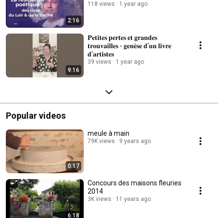
118 views
1 year ago
2:16
𝐏𝐞𝐭𝐢𝐭𝐞𝐬 𝐩𝐞𝐫𝐭𝐞𝐬 𝐞𝐭 𝐠𝐫𝐚𝐧𝐝𝐞𝐬
𝐭𝐫𝐨𝐮𝐯𝐚𝐢𝐥𝐥𝐞𝐬 - 𝐠𝐞𝐧𝐞̀𝐬𝐞 𝐝'𝐮𝐧 𝐥𝐢𝐯𝐫𝐞
𝐝'𝐚𝐫𝐭𝐢𝐬𝐭𝐞𝐬
39 views
1 year ago
9:16
Popular videos
meule à main
79K views
9 years ago
0:17
Concours des maisons fleuries
2014
3K views
11 years ago
6:18