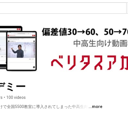
デミー
rs
•
100 videos
けで全国5500教室に導入されてしまった中高生向け動画
...more
公式チャンネルです。2006年から動画教材を作成してい
を入れます！ 