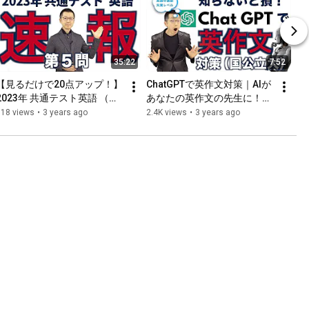
35:22
7:52
【見るだけで20点アップ！】
ChatGPTで英作文対策｜AIが
2023年 共通テスト英語 （第
あなたの英作文の先生に！
５問）- 17分(倍速)で見る丁
（国公立大受験生向け）
518 views
•
3 years ago
2.4K views
•
3 years ago
寧すぎる解答速報〔手元解説
付き〕