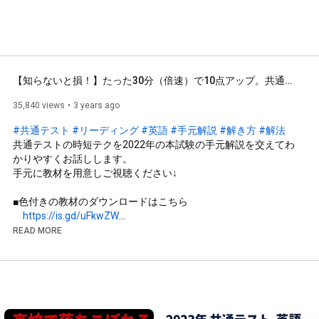
【知らないと損！】たった30分（倍速）で10点アップ。共通テスト英語の時短テク（手元解説付き）
35,840 views
3 years ago
#共通テスト
#リーディング
#英語
#手元解説
#解き方
#解法
共通テストの時短テクを2022年の本試験の手元解説を交えてわ
かりやすくお話しします。

手元に教材を用意しご視聴ください↓

■色付きの教材のダウンロードはこちら

https://is.gd/uFkwZW
READ MORE
■本番前のイメトレ用（この動画の後で見ると効果倍増）→【知
らないと損！】たった1時間（倍速）で20点アップ。共通テス
ト英語の出題者の手口（手元解説付き）

https://youtu.be/SKaI4tlzlMY
■ベリタスアカデミーのウェブサイト（無料体験もこちらから）
