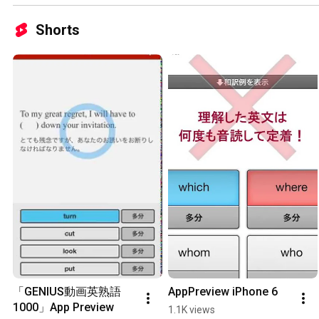
Shorts
「GENIUS動画英熟語
AppPreview iPhone 6
1000」App Preview
1.1K views