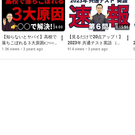
http://veritas.bz
■iOSアプリ

　・動画英文法2700　
16:03
1:15:59
https://apps.apple.com/jp/app/動画英文法27...
　・動画英熟語1000　
【知らないとヤバイ】高校で
【見るだけで20点アップ！】
https://apps.apple.com/jp/app/genius動...
落ちこぼれる３大原因👉○○
2023年 共通テスト英語 （第
　・動画英単語2200　
で解決！！
６問）- 38分(倍速)で見る丁
1.3K views
•
3 years ago
914 views
•
3 years ago
https://apps.apple.com/jp/app/genius動...
寧すぎる解答速報〔手元解説
付き〕
00:00
00:06
00:13
02:36
03:58
04:48
10:39
26:32
38:25
45:00
51:45