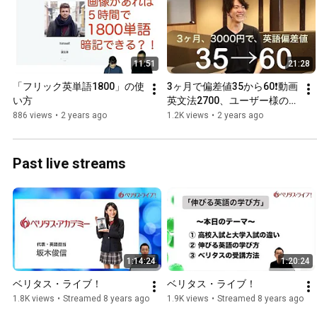
11:51
21:28
「フリック英単語1800」の使
3ヶ月で偏差値35から60❗️動画
い方
英文法2700、ユーザー様のイ
ンタビュー
886 views
•
2 years ago
1.2K views
•
2 years ago
Past live streams
1:14:24
1:20:24
ベリタス・ライブ！
ベリタス・ライブ！
1.8K views
•
Streamed 8 years ago
1.9K views
•
Streamed 8 years ago