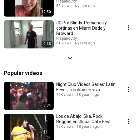
HispanoCity
53 views
4 years ago
12:50
JC Pro Blinds: Persianas y
cortinas en Miami Dade y
Broward
HispanoCity
81 views
4 years ago
0:43
Popular videos
Night Club Videos Series: Latin
Fever, Tumbao en vivo
26K views
18 years ago
3:34
Los de Abajo: Ska, Rock,
Reggae en Global Cafe Fest
19K views
18 years ago
3:51