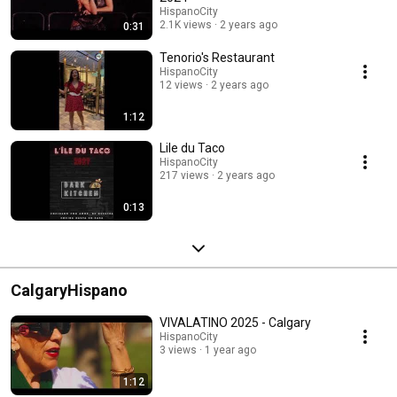
HispanoCity
2.1K views
2 years ago
0:31
Tenorio's Restaurant
HispanoCity
12 views
2 years ago
1:12
Lile du Taco
HispanoCity
217 views
2 years ago
0:13
CalgaryHispano
VIVALATINO 2025 - Calgary
HispanoCity
3 views
1 year ago
1:12