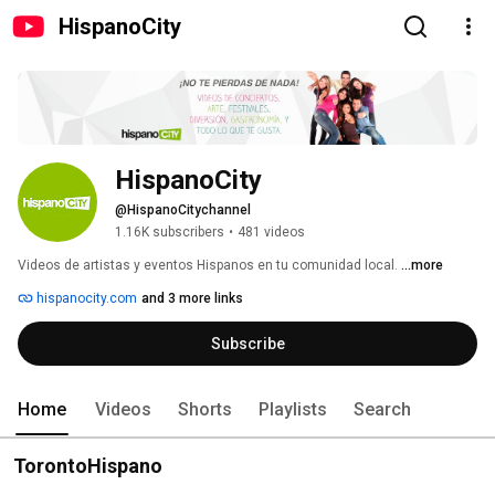
HispanoCity
HispanoCity
@HispanoCitychannel
1.16K subscribers
•
481 videos
Videos de artistas y eventos Hispanos en tu comunidad local. 
...more
hispanocity.com
and 3 more links
Subscribe
Home
Videos
Shorts
Playlists
Search
TorontoHispano