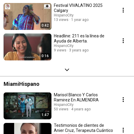
Festival VIVALATINO 2025
Calgary
HispanoCity
13 views
1 year ago
0:42
Headline: 211 es la línea de
Ayuda de Alberta.
HispanoCity
9 views
3 years ago
0:16
MiamiHispano
Marisol Blanco Y Carlos
Ramirez En ALMENDRA
HispanoCity
50 views
4 years ago
1:47
Testimonios de clientes de
Anier Cruz, Terapeuta Cuántico