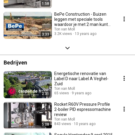
1:58
BePe Construction - Buizen
leggen met speciale tools
waardoor je met 2 man kunt
werken
Ton van Moll
3.2K views
13 years ago
3:33
Bedrijven
Energetische renovatie van
Label D naar Label A Veghel-
Zuid
Ton van Moll
65 views
9 years ago
2:31
Rocket R60V Pressure Profile
2-boiler PID espressomachine
review
Ton van Moll
843 views
10 years ago
5:08
Segula klantendag 9 april 2015