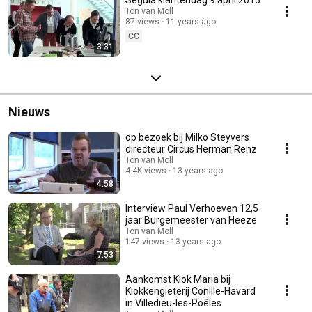
Ton van Moll
87 views
11 years ago
CC
3:31
Nieuws
op bezoek bij Milko Steyvers
directeur Circus Herman Renz
Ton van Moll
4.4K views
13 years ago
4:58
Interview Paul Verhoeven 12,5
jaar Burgemeester van Heeze
Ton van Moll
147 views
13 years ago
7:53
Aankomst Klok Maria bij
Klokkengieterij Conille-Havard
in Villedieu-les-Poêles