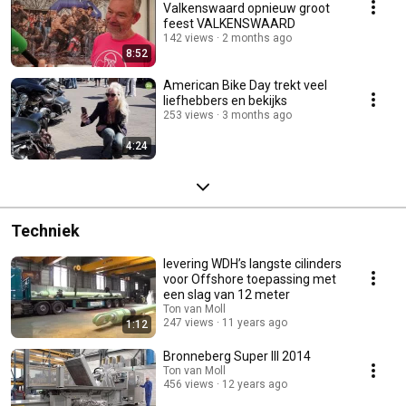
Valkenswaard opnieuw groot
feest VALKENSWAARD
142 views
2 months ago
8:52
American Bike Day trekt veel
liefhebbers en bekijks
253 views
3 months ago
4:24
Techniek
levering WDH’s langste cilinders
voor Offshore toepassing met
een slag van 12 meter
Ton van Moll
247 views
11 years ago
1:12
Bronneberg Super III 2014
Ton van Moll
456 views
12 years ago