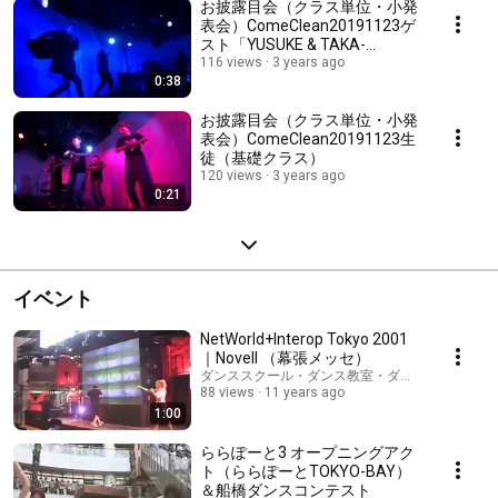
お披露目会（クラス単位・小発
表会）ComeClean20191123ゲ
スト「YUSUKE & TAKA-
KI（from 東京都・目黒スタジ
116 views
3 years ago
0:38
オ）」
お披露目会（クラス単位・小発
表会）ComeClean20191123生
徒（基礎クラス）
120 views
3 years ago
0:21
イベント
NetWorld+Interop Tokyo 2001
｜Novell （幕張メッセ）
ダンススクール・ダンス教室・ダンススタジオ｜
88 views
11 years ago
1:00
ららぽーと3 オープニングアク
ト（ららぽーとTOKYO-BAY）
＆船橋ダンスコンテスト