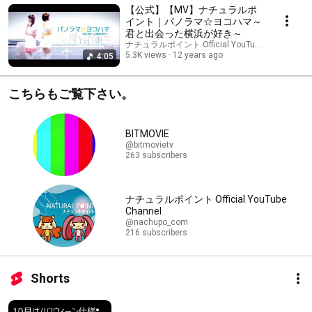
【公式】【MV】ナチュラルポ
イント｜パノラマ☆ヨコハマ～
君と出会った横浜が好き～
ナチュラルポイント Official YouTube Channel
5.3K views
12 years ago
4:05
こちらもご覧下さい。
BITMOVIE
@bitmovietv
263 subscribers
ナチュラルポイント Official YouTube
Channel
@nachupo_com
216 subscribers
Shorts