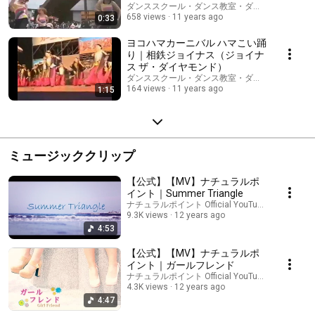
ダンススクール・ダンス教室・ダンススタジオ｜
658 views
11 years ago
0:33
ヨコハマカーニバル ハマこい踊
り｜相鉄ジョイナス（ジョイナ
ス ザ・ダイヤモンド）
ダンススクール・ダンス教室・ダンススタジオ｜
164 views
11 years ago
1:15
ミュージッククリップ
【公式】【MV】ナチュラルポ
イント｜Summer Triangle
ナチュラルポイント Official YouTube Channel
9.3K views
12 years ago
4:53
【公式】【MV】ナチュラルポ
イント｜ガールフレンド
ナチュラルポイント Official YouTube Channel
4.3K views
12 years ago
4:47