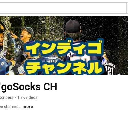
igoSocks CH
scribers
•
1.7K videos
be channel 
...more