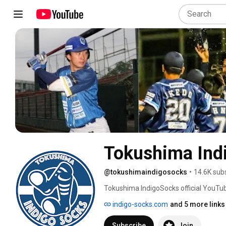
Tokushima Ind
@tokushimaindigosocks
•
14.6K sub
Tokushima IndigoSocks official YouTu
indigo-socks.com
and 5 more links
Subscribe
Join