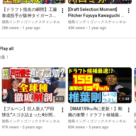
【ドラフト指名の瞬間】工藤
[Draft Selection Moment] 
泰成投手が阪神タイガースか
Pitcher Fuyuya Kawaguchi 
ら育成1位指名！【2024ドラ
was selected by the Fukuoka 
徳島インディゴソックスチャンネル
徳島インディゴソックスチャンネル
フト会議】
SoftBank Hawks as t...
28K views
•
1 year ago
43K views
•
1 year ago
Play all
像集！
4:31
1:48
【ブルペン】巨人新人”戸田
【MAX159㎞/hに更新！】剛
懐生"スゴさ詰まった4分間！
腕の衝撃！ドラフト候補最速
全球種を徹底解説！
か？椎葉剛の投球を目撃せ
徳島インディゴソックスチャンネル
徳島インディゴソックスチャンネル
よ！
97K views
•
5 years ago
85K views
•
3 years ago