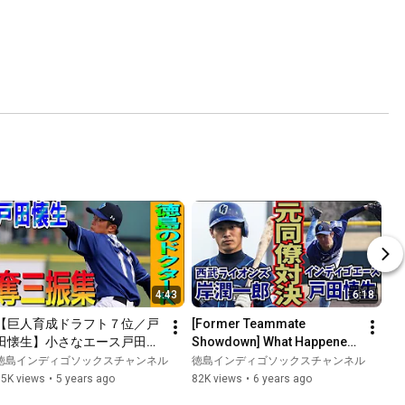
4:43
6:18
【巨人育成ドラフト７位／戸
[Former Teammate 
田懐生】小さなエース戸田懐
Showdown] What Happened 
生 圧巻の奪三振集!!【読売ジ
When Seibu Lions' Junichiro 
徳島インディゴソックスチャンネル
徳島インディゴソックスチャンネル
ャイアンツ】
Kishi Faced Yomiuri Giants' 
85K views
•
5 years ago
82K views
•
6 years ago
...