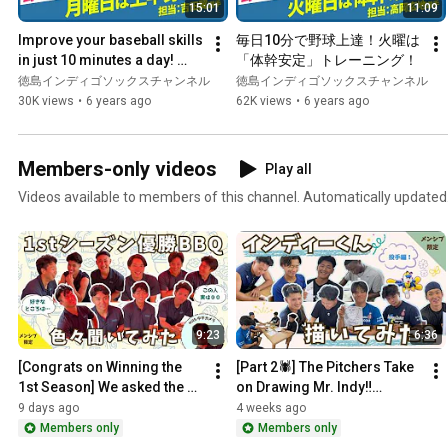
15:01
11:09
Improve your baseball skills 
毎日10分で野球上達！火曜は
in just 10 minutes a day! 
「体幹安定」トレーニング！
Monday is "upper body" 
徳島インディゴソックスチャンネル
徳島インディゴソックスチャンネル
training!
30K views
•
6 years ago
62K views
•
6 years ago
Members-only videos
Play all
Videos available to members of this channel. Automatically updated
9:23
6:36
[Congrats on Winning the 
[Part 2🕷] The Pitchers Take 
1st Season] We asked the 
on Drawing Mr. Indy‼️
players various questions at 
【Membership Exclusive】
9 days ago
4 weeks ago
the BBQ [Members O...
Members only
Members only