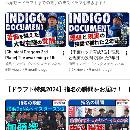
ム始動〜ドラフトまでの選手の成長ドラマを描きます！
15:59
11:12
[Chunichi Dragons 3rd 
【千葉ロッテ育成2位】理想
Place] The awakening of the 
と現実の狭間で揺れた2年目
big right-handed pitcher 
【ドキュメンタリー/髙橋快
徳島インディゴソックスチャンネル
徳島インディゴソックスチャンネル
who overcame his strug...
秀編】
69K views
•
9 months ago
2.9K views
•
9 months ago
【ドラフト特集2024】指名の瞬間をお届け！
4:17
4:55