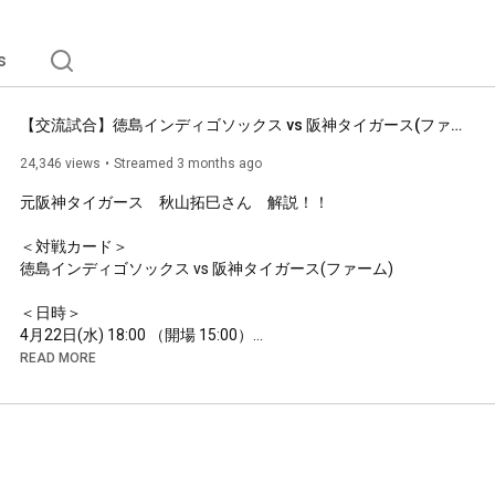
s
【交流試合】徳島インディゴソックス vs 阪神タイガース(ファーム) 2026.4.22
24,346 views
Streamed 3 months ago
元阪神タイガース　秋山拓巳さん　解説！！

＜対戦カード＞

徳島インディゴソックス vs 阪神タイガース(ファーム)

＜日時＞

4月22日(水) 
18:00
 （開場 
15:00
）

READ MORE
＜試合会場＞

むつみスタジアム（徳島県徳島市庄町1丁目76-2）

https://indigo-socks.com/news/match/1...