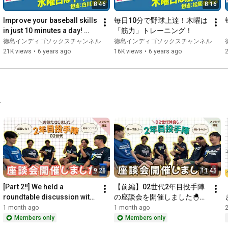
8:46
8:16
Improve your baseball skills 
毎日10分で野球上達！木曜は
in just 10 minutes a day! 
「筋力」トレーニング！
Wednesday is "lower body" 
徳島インディゴソックスチャンネル
徳島インディゴソックスチャンネル
training!
21K views
•
6 years ago
16K views
•
6 years ago
.
9:26
11:45
[Part 2‼️] We held a 
【前編】02世代2年目投手陣
roundtable discussion with 
の座談会を開催しました🐣
our second-year pitchers 
【メンシプ限定】
1 month ago
1 month ago
from the '02 generation🙌...
Members only
Members only