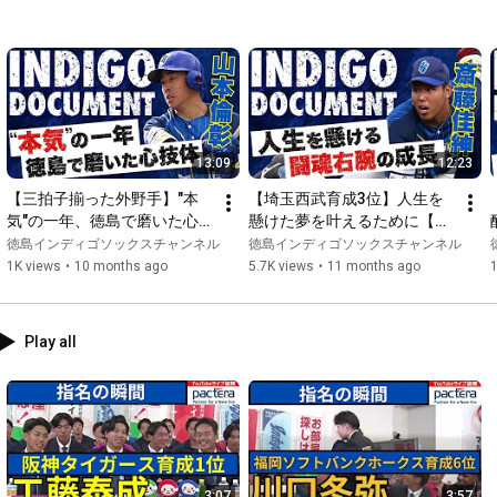
Music track: Rebellion by Aylex

Source: 
https://freetouse.com/music
#阪神タイガース
#秋山拓巳
#徳島インディゴソックス
#新入団
#ドラフト会議
#ルーキー
#ライブ
#ルーキー
#独立リーグ
#ドラフト
13:09
12:23
【三拍子揃った外野手】"本
【埼玉西武育成3位】人生を
気"の一年、徳島で磨いた心
懸けた夢を叶えるために【ド
技体【ドキュメンタリー/山
キュメンタリー/斎藤佳紳
徳島インディゴソックスチャンネル
徳島インディゴソックスチャンネル
本倫彰編】
編】
1K views
•
10 months ago
5.7K views
•
11 months ago
1
Play all
3:07
3:57