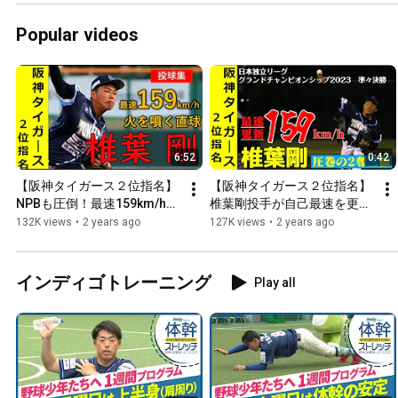
Popular videos
6:52
0:42
【阪神タイガース２位指名】
【阪神タイガース２位指名】
NPBも圧倒！最速159km/h右
椎葉剛投手が自己最速を更新
腕　椎葉剛のナイスボール集
した1回2奪三振の投球まとめ
132K views
•
2 years ago
127K views
•
2 years ago
【最速159km/h右腕】
インディゴトレーニング
Play all