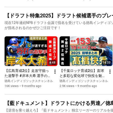
Performance⚾️
Tryout‼️
【Masterclass】
【ドラフト特集2025】ドラフト候補選手のプレ
現在12年連続NPBドラフト会議で指名を受けている徳島インディゴ
が指名されるのかぜひご注目です！
9:48
14:33
【広島育成2位】走攻守揃っ
【千葉ロッテ育成2位】直球
た遊撃手 #岸本大希 選手の魅
と多彩な変化球で快投を魅せ
力満載なプレーまとめ🔥
る🔥 #髙橋快秀 投手2025シ
徳島インディゴソックスチャンネル
徳島インディゴソックスチャンネル
ーズン投球まとめ！【2025ド
16K views
•
9 months ago
2.9K views
•
9 months ago
ラフト会議】
【藍ドキュメント】ドラフトにかける男達／徳
【逆境を乗り越えろ】『藍ドキュメント』独立リーガーのリアルを