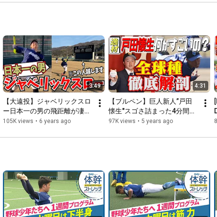
3:49
4:31
【大遠投】ジャベリックスロ
【ブルペン】巨人新人”戸田
ー日本一の男の飛距離が凄す
懐生"スゴさ詰まった4分間！
ぎた…！
全球種を徹底解説！
105K views
•
6 years ago
97K views
•
5 years ago