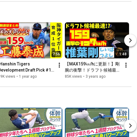
7:56
1:48
[Hanshin Tigers 
【MAX159㎞/hに更新！】剛
Development Draft Pick #1] 
腕の衝撃！ドラフト候補最速
A compilation of the 
か？椎葉剛の投球を目撃せ
89K views
•
1 year ago
85K views
•
3 years ago
powerful fastballs of right-
よ！
hande...