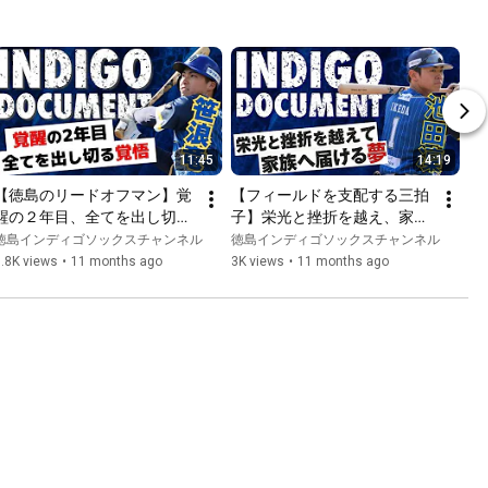
11:45
14:19
【徳島のリードオフマン】覚
【フィールドを支配する三拍
醒の２年目、全てを出し切る
子】栄光と挫折を越え、家族
覚悟で【ドキュメンタリー/
のためにNPB入りという夢を
徳島インディゴソックスチャンネル
徳島インディゴソックスチャンネル
笹浪竜編】
掴む【ドキュメンタリー/池
.8K views
•
11 months ago
3K views
•
11 months ago
田凜編】