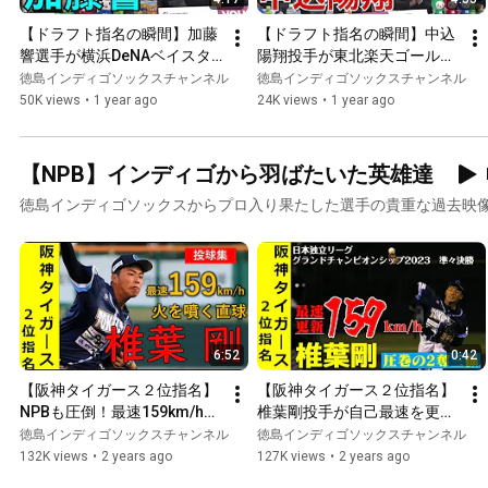
【ドラフト指名の瞬間】加藤
【ドラフト指名の瞬間】中込
響選手が横浜DeNAベイスタ
陽翔投手が東北楽天ゴールデ
ーズから3位指名！【2024ド
ンイーグルスから3位指名！
徳島インディゴソックスチャンネル
徳島インディゴソックスチャンネル
ラフト会議】
【2024ドラフト会議】
50K views
•
1 year ago
24K views
•
1 year ago
【NPB】インディゴから羽ばたいた英雄達
徳島インディゴソックスからプロ入り果たした選手の貴重な過去映
6:52
0:42
【阪神タイガース２位指名】
【阪神タイガース２位指名】
NPBも圧倒！最速159km/h右
椎葉剛投手が自己最速を更新
腕　椎葉剛のナイスボール集
した1回2奪三振の投球まとめ
徳島インディゴソックスチャンネル
徳島インディゴソックスチャンネル
【最速159km/h右腕】
132K views
•
2 years ago
127K views
•
2 years ago