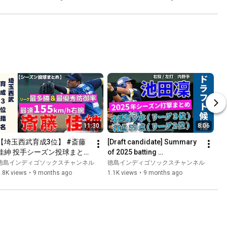
Catcher with a Strong Arm 
an...
11:30
8:06
【埼玉西武育成3位】 #斎藤
[Draft candidate] Summary 
佳紳 投手シーズン投球まとめ
of 2025 batting 
【最速155km/hの技巧派右
performance of #IkedaRin, 
徳島インディゴソックスチャンネル
徳島インディゴソックスチャンネル
腕】
who is dedicated to hitting 
.8K views
•
9 months ago
1.1K views
•
9 months ago
g...