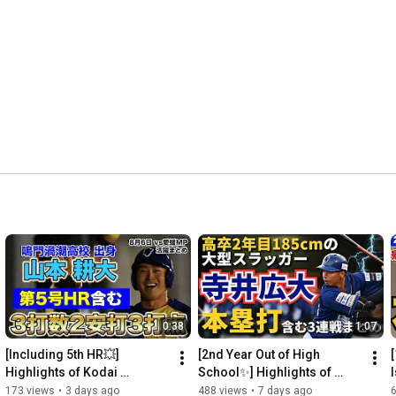
⚾ふるさと納税について

👉
https://indigo-socks.com/news/team/10...
⚾オリジナルグッズ 👕

👉
https://indigo-socks.stores.jp/?categ...
⚾ファンクラブについて

👉
https://indigo-socks.com/fan-club/
https://indigo-socks.com/membership/
⚾インディゴアカデミーについて

👉
https://indigo-socks.com/academy/
◆公式HP◆ 選手名鑑や試合結果を確認！

👉 
https://www.indigo-socks.com/
0:38
1:07
◆チケット購入◆ 

👉
https://indigo-socks.stores.jp/?categ...
[Including 5th HR💥] 
[2nd Year Out of High 
[
Highlights of Kodai 
School✨] Highlights of 
I
◆X(旧 Twitter)◆タイムリーな情報はこちらから！

Yamamoto's performance⚾️ 
Kodai Terai's 3-Game 
173 views
•
3 days ago
488 views
•
7 days ago