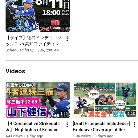
Upcoming
【ライブ】徳島インディゴソ
ックス vs 高知ファイティン
グドッグス 2026.8.11
Scheduled for 8/11/26, 2:00 AM
Videos
1:59
6:53
【4 Consecutive Strikeouts
[Draft Prospects Included👀] 
🔥】 Highlights of Kenshin 
Exclusive Coverage of the 
Yamashita's Pitching 
Shikoku Island League Joint 
443 views
•
1 day ago
1.9K views
•
3 days ago