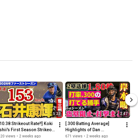
5:27
2:47
10.38 Strikeout Rate‼️] Koki 
[.300 Batting Average] 
shii's First Season Strikeout 
Highlights of Dan 
Compilation #KokiIshii
Kishimoto's First Season: A 
620 views
•
2 weeks ago
671 views
•
2 weeks ago