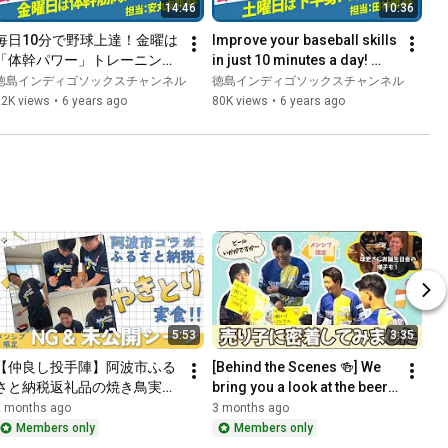
14:46
10:36
毎日10分で野球上達！金曜は
Improve your baseball skills 
「体幹パワー」トレーニン
in just 10 minutes a day! 
グ！
Saturday is "lower body 
徳島インディゴソックスチャンネル
徳島インディゴソックスチャンネル
power" training!
22K views
•
6 years ago
80K views
•
6 years ago
5:53
3:35
【仲良し投手陣】阿波市ふる
[Behind the Scenes 🍻] We 
さと納税返礼品の焼き鳥実食
bring you a look at the beer 
😋NG&未公開シーン【メンシ
vendors and Kyushi-san's 
2 months ago
3 months ago
プ限定】
birthday party at ...
Members only
Members only