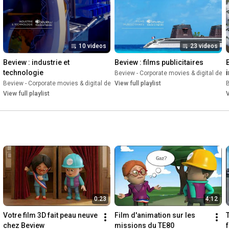
10 videos
23 videos
Beview : industrie et 
Beview : films publicitaires
technologie
Beview - Corporate movies & digital desi
esign
Beview - Corporate movies & digital design
•
Playlist
View full playlist
•
Playlist
B
View full playlist
V
0:23
4:12
Votre film 3D fait peau neuve 
Film d'animation sur les 
chez Beview
missions du TE80