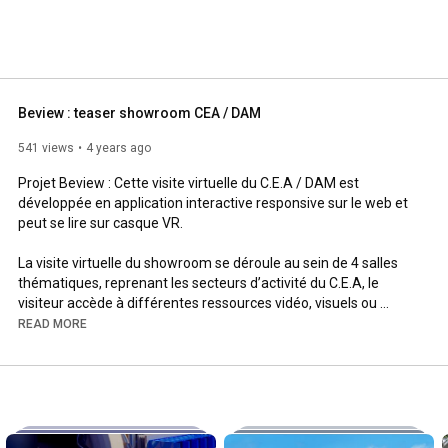
Beview : teaser showroom CEA / DAM
541 views
4 years ago
Projet Beview : Cette visite virtuelle du C.E.A / DAM est 
développée en application interactive responsive sur le web et 
peut se lire sur casque VR. 

La visite virtuelle du showroom se déroule au sein de 4 salles 
thématiques, reprenant les secteurs d’activité du C.E.A, le 
visiteur accède à différentes ressources vidéo, visuels ou 
textes.

READ MORE
Vous êtes intéressés par les applications et la réalité virtuelle ? 
Consultez notre article sur le sujet 👉 
https://www.beview.fr/fr/actualite/be...