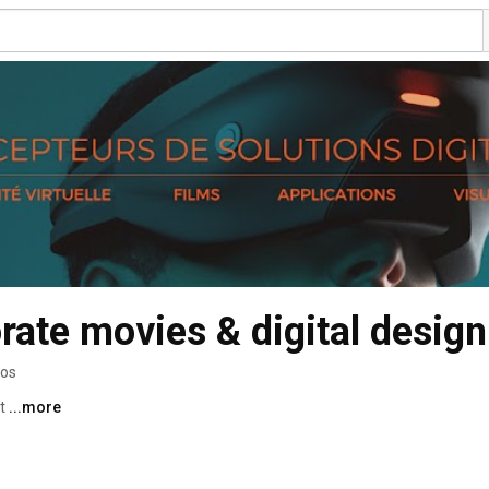
rate movies & digital design
eos
t 
...more