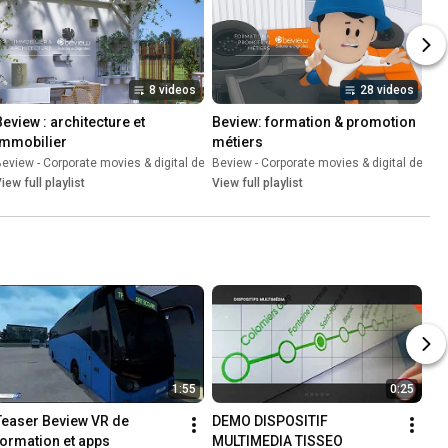
8 videos
28 videos
Beview : architecture et 
Beview: formation & promotion 
immobilier
métiers
gn
•
Playlist
eview - Corporate movies & digital design
Beview - Corporate movies & digital design
•
Playlist
iew full playlist
View full playlist
1:55
0:25
Teaser Beview VR de 
DEMO DISPOSITIF 
formation et apps
MULTIMEDIA TISSEO