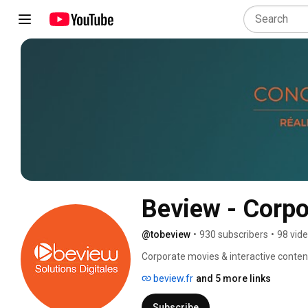
Beview - Corpo
@tobeview
•
930 subscribers
•
98 vid
Corporate movies & interactive conten
beview.fr
and 5 more links
Subscribe