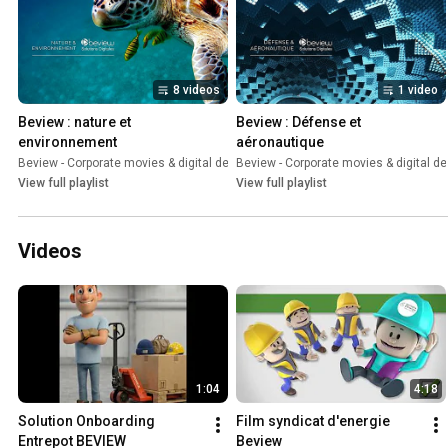
8 videos
1 video
Beview : nature et 
Beview : Défense et 
environnement
aéronautique
Beview - Corporate movies & digital design
Beview - Corporate movies & digital d
•
Playlist
View full playlist
View full playlist
Videos
1:04
4:18
Solution Onboarding 
Film syndicat d'energie 
Entrepot BEVIEW
Beview