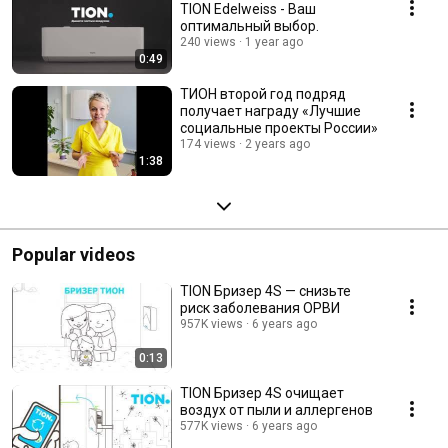
TION Edelweiss - Ваш
оптимальный выбор.
240 views
1 year ago
0:49
ТИОН второй год подряд
получает награду «Лучшие
социальные проекты России»
174 views
2 years ago
1:38
Popular videos
TION Бризер 4S — снизьте
риск заболевания ОРВИ
957K views
6 years ago
0:13
TION Бризер 4S очищает
воздух от пыли и аллергенов
577K views
6 years ago