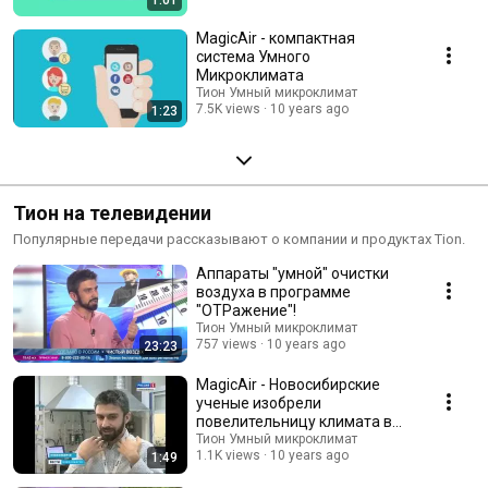
MagicAir - компактная
система Умного
Микроклимата
Тион Умный микроклимат
7.5K views
10 years ago
1:23
Тион на телевидении
Популярные передачи рассказывают о компании и продуктах Tion.
Аппараты "умной" очистки
воздуха в программе
"ОТРажение"!
Тион Умный микроклимат
757 views
10 years ago
23:23
MagicAir - Новосибирские
ученые изобрели
повелительницу климата в
офисе
Тион Умный микроклимат
1.1K views
10 years ago
1:49