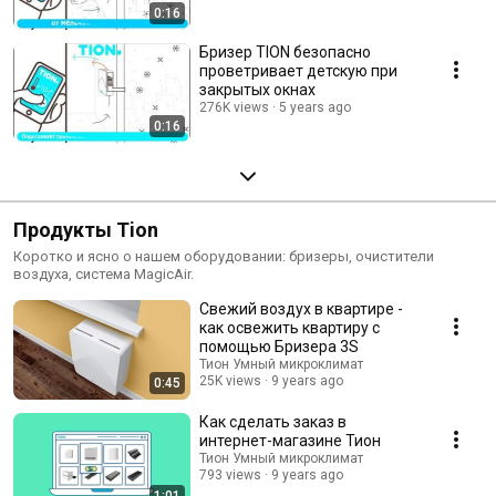
0:16
Бризер TION безопасно
проветривает детскую при
закрытых окнах
276K views
5 years ago
0:16
Продукты Tion
Коротко и ясно о нашем оборудовании: бризеры, очистители
воздуха, система MagicAir.
Свежий воздух в квартире -
как освежить квартиру с
помощью Бризера 3S
Тион Умный микроклимат
25K views
9 years ago
0:45
Как сделать заказ в
интернет-магазине Тион
Тион Умный микроклимат
793 views
9 years ago
1:01