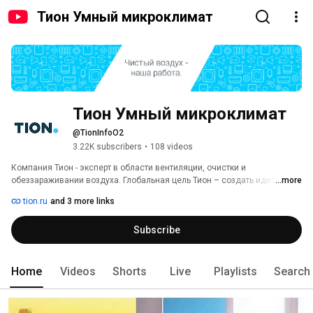
Тион Умный микроклимат
Тион Умный микроклимат
@TionInfoO2
3.22K subscribers
•
108 videos
Компания Тион - эксперт в области вентиляции, очистки и 
обеззараживании воздуха. Глобальная цель Тион – создать идеальный 
...more
микроклимат в любой городской квартире. В лучших традициях «умного 
tion.ru
and 3 more links
дома»: нажал кнопку на приборе – и в квартире стало свежо, тепло и 
чисто. Даже зимой и в душном мегаполисе. 
Subscribe
Home
Videos
Shorts
Live
Playlists
Search