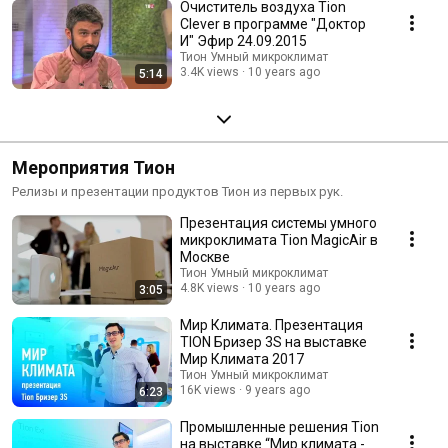
Очиститель воздуха Tion
Clever в программе "Доктор
И" Эфир 24.09.2015
Тион Умный микроклимат
3.4K views
10 years ago
5:14
Мероприятия Тион
Релизы и презентации продуктов Тион из первых рук.
Презентация системы умного
микроклимата Tion MagicAir в
Москве
Тион Умный микроклимат
4.8K views
10 years ago
3:05
Мир Климата. Презентация
TION Бризер 3S на выставке
Мир Климата 2017
Тион Умный микроклимат
16K views
9 years ago
6:23
Промышленные решения Tion
на выставке “Мир климата -