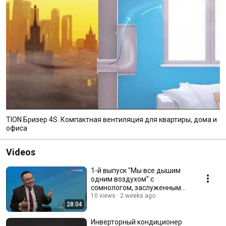
TION Бризер 4S. Компактная вентиляция для квартиры, дома и
офиса
Videos
1-й выпуск "Мы все дышим
одним воздухом" с
сомнологом, заслуженным
врачом РФ Романом
10 views
2 weeks ago
28:04
Бузуновым
Инверторный кондиционер