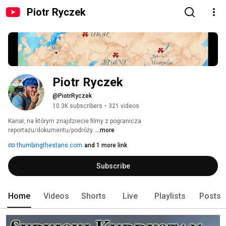
Piotr Ryczek
Piotr Ryczek
@PiotrRyczek
10.3K subscribers
•
321 videos
Kanał, na którym znajdziecie filmy z pogranicza 
reportażu/dokumentu/podróży. 
...more
thumbingthestans.com
and 1 more link
Subscribe
Home
Videos
Shorts
Live
Playlists
Posts