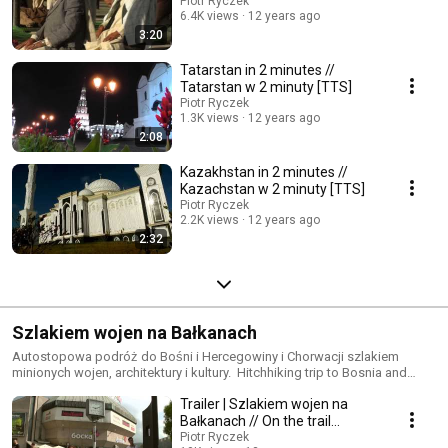
Piotr Ryczek
6.4K views
12 years ago
3:20
Tatarstan in 2 minutes //
Tatarstan w 2 minuty [TTS]
Piotr Ryczek
1.3K views
12 years ago
2:08
Kazakhstan in 2 minutes //
Kazachstan w 2 minuty [TTS]
Piotr Ryczek
2.2K views
12 years ago
2:32
Szlakiem wojen na Bałkanach
Autostopowa podróż do Bośni i Hercegowiny i Chorwacji szlakiem
minionych wojen, architektury i kultury. Hitchhiking trip to Bosnia and
Herzegovina and Croatia on the trail through last wars, architecture and
Trailer | Szlakiem wojen na
culture.
Bałkanach // On the trail
through Balkan Wars
Piotr Ryczek