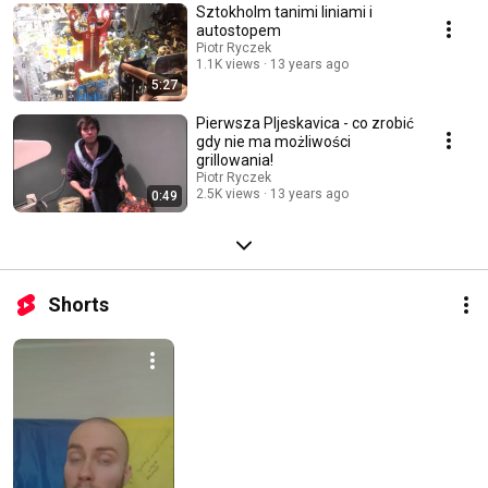
Sztokholm tanimi liniami i
autostopem
Piotr Ryczek
1.1K views
13 years ago
5:27
Pierwsza Pljeskavica - co zrobić
gdy nie ma możliwości
grillowania!
Piotr Ryczek
2.5K views
13 years ago
0:49
Shorts