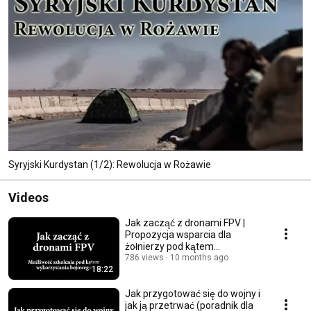
Syryjski Kurdystan (1/2): Rewolucja w Rożawie
Videos
Jak zacząć z dronami FPV |
Propozycja wsparcia dla
żołnierzy pod kątem
wykorzystania bojowego
786 views
10 months ago
18:22
Jak przygotować się do wojny i
jak ją przetrwać (poradnik dla