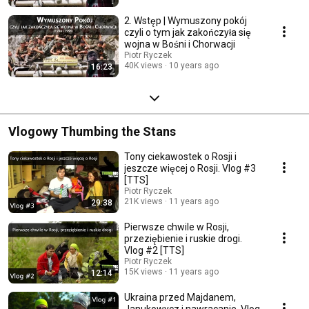
2. Wstęp | Wymuszony pokój
czyli o tym jak zakończyła się
wojna w Bośni i Chorwacji
Piotr Ryczek
40K views
10 years ago
16:23
Vlogowy Thumbing the Stans
Tony ciekawostek o Rosji i
jeszcze więcej o Rosji. Vlog #3
[TTS]
Piotr Ryczek
21K views
11 years ago
29:38
Pierwsze chwile w Rosji,
przeziębienie i ruskie drogi.
Vlog #2 [TTS]
Piotr Ryczek
15K views
11 years ago
12:14
Ukraina przed Majdanem,
Janukowycz i nawracanie. Vlog