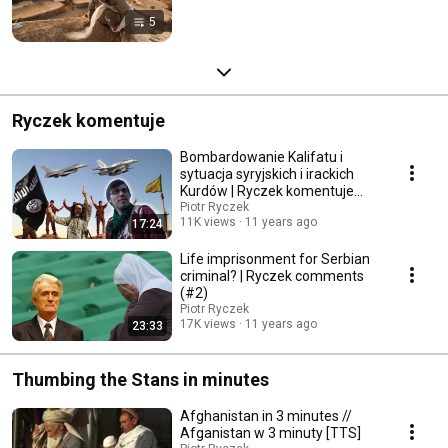
5
Ryczek komentuje
Bombardowanie Kalifatu i
sytuacja syryjskich i irackich
Kurdów | Ryczek komentuje
(#1)
Piotr Ryczek
11K views
11 years ago
17:24
Life imprisonment for Serbian
criminal? | Ryczek comments
(#2)
Piotr Ryczek
17K views
11 years ago
23:33
Thumbing the Stans in minutes
Afghanistan in 3 minutes //
Afganistan w 3 minuty [TTS]