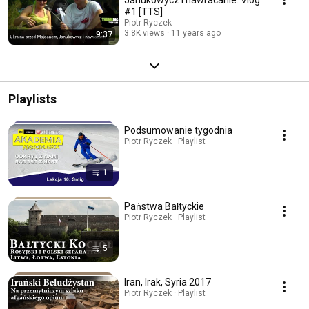
#1 [TTS]
Piotr Ryczek
3.8K views
11 years ago
9:37
Playlists
Podsumowanie tygodnia
Piotr Ryczek · Playlist
1
Państwa Bałtyckie
Piotr Ryczek · Playlist
5
Iran, Irak, Syria 2017
Piotr Ryczek · Playlist