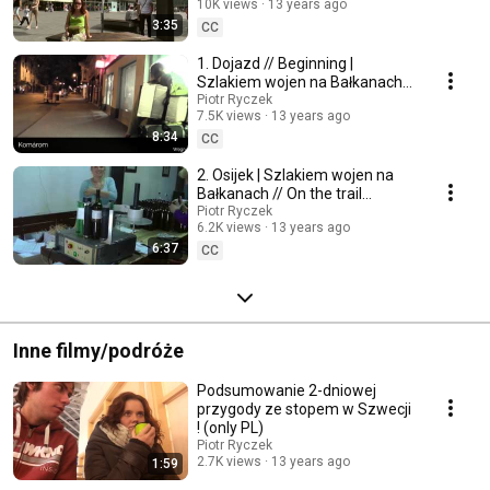
10K views
13 years ago
3:35
CC
1. Dojazd // Beginning |
Szlakiem wojen na Bałkanach
// On the trail through Balkan
Piotr Ryczek
7.5K views
13 years ago
Wars
8:34
CC
2. Osijek | Szlakiem wojen na
Bałkanach // On the trail
through Balkan Wars
Piotr Ryczek
6.2K views
13 years ago
6:37
CC
Inne filmy/podróże
Podsumowanie 2-dniowej
przygody ze stopem w Szwecji
! (only PL)
Piotr Ryczek
2.7K views
13 years ago
1:59