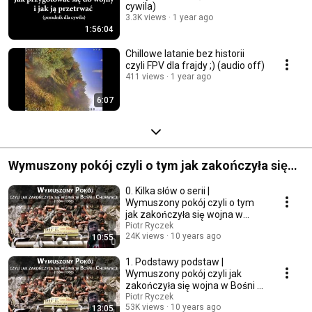
cywila)
3.3K views
1 year ago
1:56:04
Chillowe latanie bez historii
czyli FPV dla frajdy ;) (audio off)
411 views
1 year ago
6:07
Wymuszony pokój czyli o tym jak zakończyła się
Wojna w Bośni i Chorwacji
0. Kilka słów o serii |
Wymuszony pokój czyli o tym
jak zakończyła się wojna w
Bośni i Chorwacji
Piotr Ryczek
24K views
10 years ago
10:55
1. Podstawy podstaw |
Wymuszony pokój czyli jak
zakończyła się wojna w Bośni i
Chorwacji
Piotr Ryczek
53K views
10 years ago
13:05