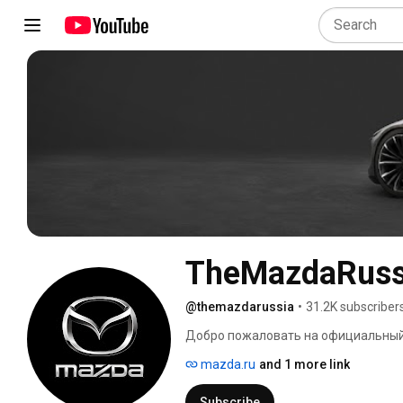
TheMazdaRuss
@themazdarussia
•
31.2K subscriber
Добро пожаловать на официальный 
смотрите интересные видео об авто
mazda.ru
and 1 more link
отчеты с тест-драйвов и мероприяти
говорящую машину «Ты я и моя маш
Subscribe