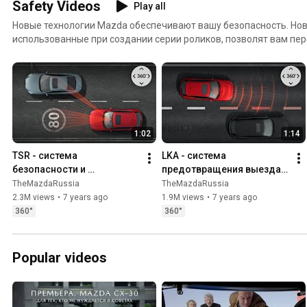
Safety Videos
Play all
Новые технологии Mazda обеспечивают вашу безопасность. Новые технологии,
использованные при создании серии роликов, позволят вам пер
автомобиля. Это видео с обзором 360 градусов. А значит… вы с
обзора и направление взгляда на всем протяжении этого вирту
Посмотрите, кто сидит на пассажирском кресле. Осмотрите сал
за окном. И главное – оцените работу всех систем безопасност
Приятной виртуальной поездки!
1:02
1:14
TSR - система 
LKA - система 
безопасности и 
предотвращения выезда 
распознавания дорожных 
из полосы
TheMazdaRussia
TheMazdaRussia
знаков
2.3M views
•
7 years ago
1.9M views
•
7 years ago
360°
360°
Popular videos