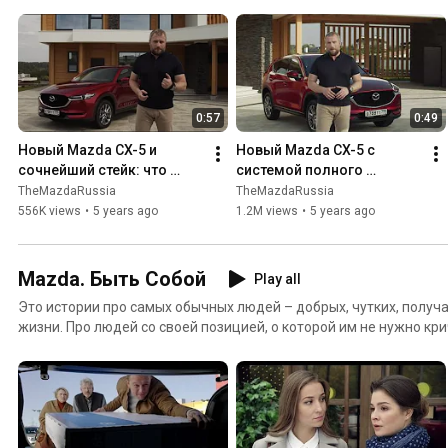
0:57
0:49
Новый Mazda CX-5 и 
Новый Mazda CX-5 c 
сочнейший стейк: что 
системой полного 
общего?
привода: больше нет 
TheMazdaRussia
TheMazdaRussia
повода ругаться на 
556K views
•
5 years ago
1.2M views
•
5 years ago
дорогах
Mazda. Быть Собой
Play all
Это истории про самых обычных людей – добрых, чутких, полу
жизни. Про людей со своей позицией, о которой им не нужно кричать. Их сила в том, 
просто осмелились жить своей жизнью. #MazdaБытьСобой