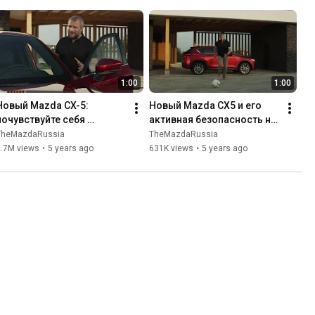
1:00
1:00
Новый Mazda CX-5: 
Новый Mazda CX5 и его 
почувствуйте себя 
активная безопасность не 
опытным гонщиком
дадут попасть в беду
TheMazdaRussia
TheMazdaRussia
2.7M views
•
5 years ago
631K views
•
5 years ago