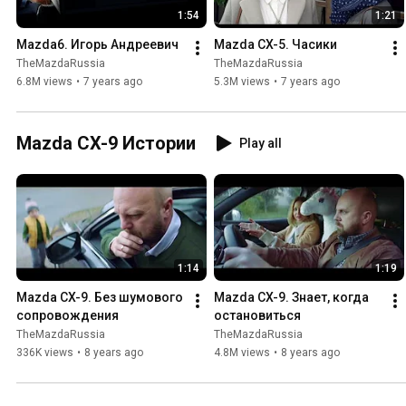
1:54
1:21
Mazda6. Игорь Андреевич
Mazda CX-5. Часики
TheMazdaRussia
TheMazdaRussia
6.8M views
•
7 years ago
5.3M views
•
7 years ago
Mazda CX-9 Истории
Play all
1:14
1:19
Mazda CX-9. Без шумового 
Mazda CX-9. Знает, когда 
сопровождения
остановиться
TheMazdaRussia
TheMazdaRussia
336K views
•
8 years ago
4.8M views
•
8 years ago