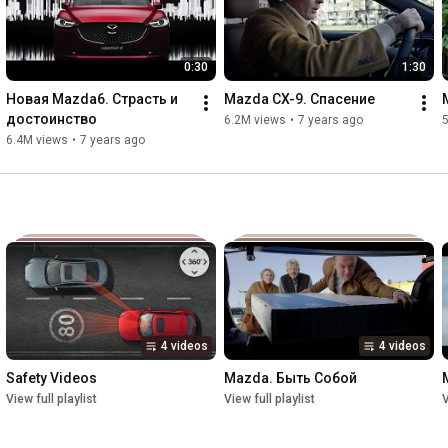
0:30
1:30
Новая Mazda6. Страсть и 
Mazda CX-9. Спасение
достоинство
6.2M views
•
7 years ago
6.4M views
•
7 years ago
4 videos
4 videos
Safety Videos
Mazda. Быть Собой
View full playlist
View full playlist
V