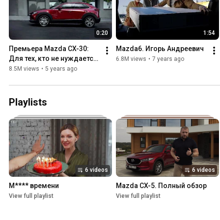
0:20
1:54
Премьера Mazda CX-30: 
Mazda6. Игорь Андреевич
Для тех, кто не нуждается 
6.8M views
•
7 years ago
в советах
8.5M views
•
5 years ago
Playlists
6 videos
6 videos
M**** времени
Mazda CX-5. Полный обзор
View full playlist
View full playlist