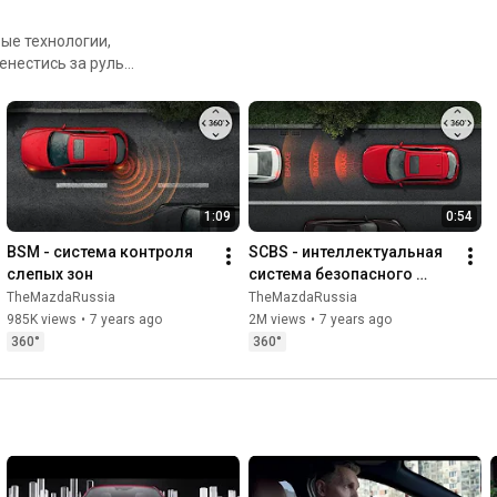
енестись за руль
ами можете выбирать угол
ального тест-драйва.
он. Насладитесь пейзажем
и автомобилей Mazda.
1:09
0:54
BSM - система контроля 
SCBS - интеллектуальная 
слепых зон
система безопасного 
торможения
TheMazdaRussia
TheMazdaRussia
985K views
•
7 years ago
2M views
•
7 years ago
360°
360°