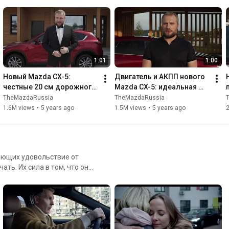
1:01
1:00
Новый Mazda CX-5: 
Двигатель и АКПП нового 
честные 20 см дорожного 
Mazda CX-5: идеальная 
просвета
пара
TheMazdaRussia
TheMazdaRussia
1.6M views
•
5 years ago
1.5M views
•
5 years ago
чающих удовольствие от
что они