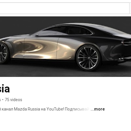
ia
s
•
75 videos
канал Mazda Russia на YouTube! Подписывайтесь и 
...more
мобилях Mazda, обзоры новых автомобилей Mazda, 
й, рекламные ролики Mazda, а так же наш сериал про 
ина». Мы рады приветствовать всех любителей 