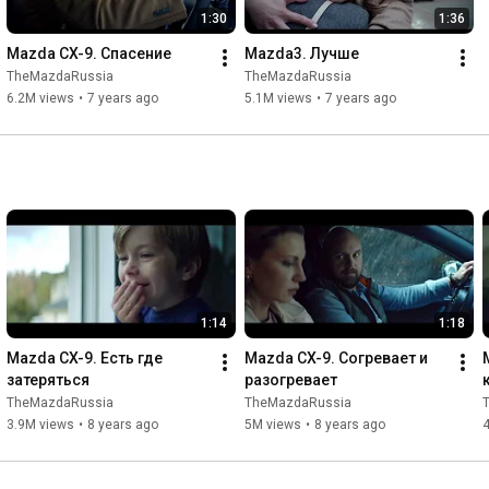
1:30
1:36
Mazda CX-9. Спасение
Mazda3. Лучше
TheMazdaRussia
TheMazdaRussia
6.2M views
•
7 years ago
5.1M views
•
7 years ago
1:14
1:18
Mazda CX-9. Есть где 
Mazda CX-9. Согревает и 
затеряться
разогревает
TheMazdaRussia
TheMazdaRussia
3.9M views
•
8 years ago
5M views
•
8 years ago