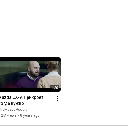
1:20
Mazda CX-9. Прикроет, 
когда нужно
TheMazdaRussia
4.2M views
•
8 years ago