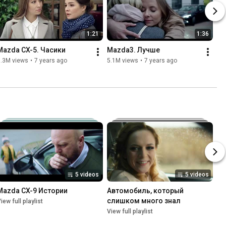
1:21
1:36
Mazda CX-5. Часики
Mazda3. Лучше
5.3M views
•
7 years ago
5.1M views
•
7 years ago
5 videos
5 videos
Mazda CX-9 Истории
Автомобиль, который 
слишком много знал
iew full playlist
View full playlist