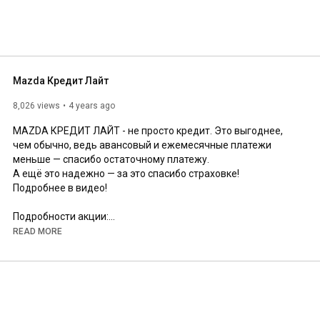
Mazda Кредит Лайт
8,026 views
4 years ago
MAZDA КРЕДИТ ЛАЙТ - не просто кредит. Это выгоднее, 
чем обычно, ведь авансовый и ежемесячные платежи 
меньше — спасибо остаточному платежу.

А ещё это надежно — за это спасибо страховке!

Подробнее в видео!

Подробности акции:

READ MORE
https://www.mazda.ru/all-offers/light/