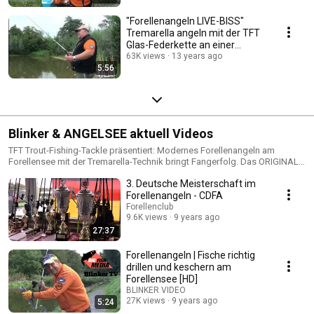
"Forellenangeln LIVE-BISS"
Tremarella angeln mit der TFT
Glas-Federkette an einer
Tremarellarute
63K views
13 years ago
5:56
Blinker & ANGELSEE aktuell Videos
TFT Trout-Fishing-Tackle präsentiert: Modernes Forellenangeln am
Forellensee mit der Tremarella-Technik bringt Fangerfolg. Das ORIGINAL
seit 2009! Tremarellaangeln auf Regenbogenforellen - "Wer zittert der
3. Deutsche Meisterschaft im
fängt" Lars Lindemann Inhaber von TFT Trout Fishing Tackle und sein TFT
Team Germany stehen für das TFT Trout Serie A Forellenprogramm seit
Forellenangeln - CDFA
2009. Mit der Promotiontour der Trout Serie A setzen Sie seit Jahren einen
Forellenclub
neuen Maßstab in der Angelwelt der Forellenangler aus Belgien,
9.6K views
9 years ago
Dänemark und den Niederlanden. www.tremarella.com
27:37
Forellenangeln | Fische richtig
drillen und keschern am
Forellensee [HD]
BLINKER VIDEO
27K views
9 years ago
5:24