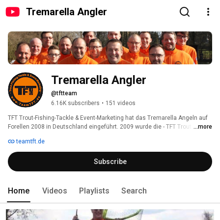
Tremarella Angler
Tremarella Angler
@tftteam
6.16K subscribers
•
151 videos
TFT Trout-Fishing-Tackle & Event-Marketing hat das Tremarella Angeln auf 
Forellen 2008 in Deutschland eingeführt. 2009 wurde die - TFT Trout Serie A 
...more
- ins Leben gerufen, die Promotiontour ermöglicht allen Forellenanglern das 
teamtft.de
Tremarella Angeln zu lernen.Mit unserem - Trout Serie A - 
Forellenprogramm setzen wir seit 2009 neue Maßstäbe im HIGH QUALITY 
Subscribe
Tacklebereich. 
Home
Videos
Playlists
Search