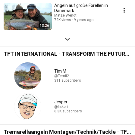
Angeln auf große Forellen in
Dänemark
Matze Wendt
72K views
9 years ago
13:26
TFT INTERNATIONAL - TRANSFORM THE FUTURE
NOW!
Tim M
@Temii2
311 subscribers
Jesper
@fiskeri
6.3K subscribers
Tremarellaangeln Montagen/Technik/Tackle - TFT