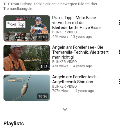
LIVE -
TFT Trout-Fishing-Tackle erklärt in bewegten Bildern das
Tremarellaangeln.
Praxis Tipp - Mehr Bisse
verwerten mit der
Bleifederkette + Live Bisse!
BLINKER VIDEO
44K views
13 years ago
15:03
Angeln am Forellensee - Die
Tremarella-Technik. Wie zittert
man richtig!
BLINKER VIDEO
47K views
14 years ago
4:12
Angeln am Forellenteich -
Angeltechnik Sbirulino
BLINKER VIDEO
707K views
14 years ago
10:36
Playlists