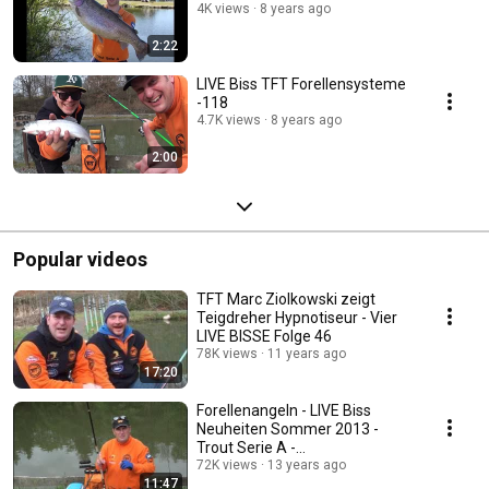
4K views
8 years ago
2:22
LIVE Biss TFT Forellensysteme
-118
4.7K views
8 years ago
2:00
Popular videos
TFT Marc Ziolkowski zeigt
Teigdreher Hypnotiseur - Vier
LIVE BISSE Folge 46
78K views
11 years ago
17:20
Forellenangeln - LIVE Biss
Neuheiten Sommer 2013 -
Trout Serie A -
Forellenprogramm Folge 19
72K views
13 years ago
11:47