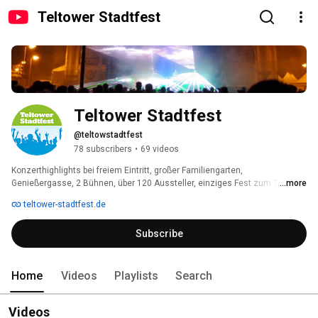
Teltower Stadtfest
Teltower Stadtfest
@teltowstadtfest
78 subscribers
•
69 videos
Konzerthighlights bei freiem Eintritt, großer Familiengarten, 
Genießergasse, 2 Bühnen, über 120 Aussteller, einziges Fest zum Tag der 
...more
Deutschen Einheit im Land Brandenburg. 
teltower-stadtfest.de
Subscribe
Home
Videos
Playlists
Search
Videos