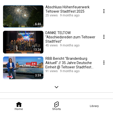
Abschluss Höhenfeuerwerk
Teltower Stadtfest 2025
25 views
9 months ago
6:46
DANKE TELTOW
"Abschiedsreden zum Teltower
Stadtfest"
45 views
9 months ago
13:24
RBB Bericht "Brandenburg
Aktuell" // 35 Jahre Deutsche
Einheit @ Teltower Stadtfest
2025
91 views
9 months ago
3:59
Library
Home
Shorts