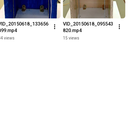
VID_20150618_133656
VID_20150618_095543
899.mp4
820.mp4
34 views
15 views