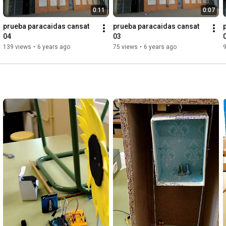
0:11
0:07
prueba paracaidas cansat 
prueba paracaidas cansat 
04
03
139 views
•
6 years ago
75 views
•
6 years ago