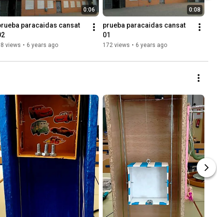
0:06
0:08
prueba paracaidas cansat 
prueba paracaidas cansat 
02
01
98 views
•
6 years ago
172 views
•
6 years ago