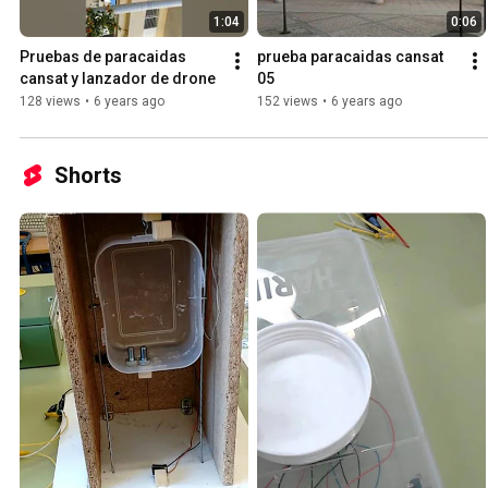
1:04
0:06
Pruebas de paracaidas 
prueba paracaidas cansat 
cansat y lanzador de drone
05
128 views
•
6 years ago
152 views
•
6 years ago
Shorts