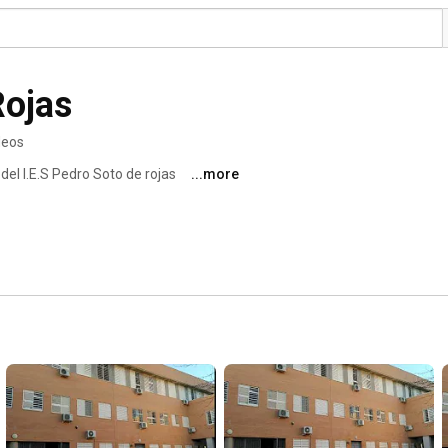
Rojas
deos
el I.E.S Pedro Soto de rojas 
...more