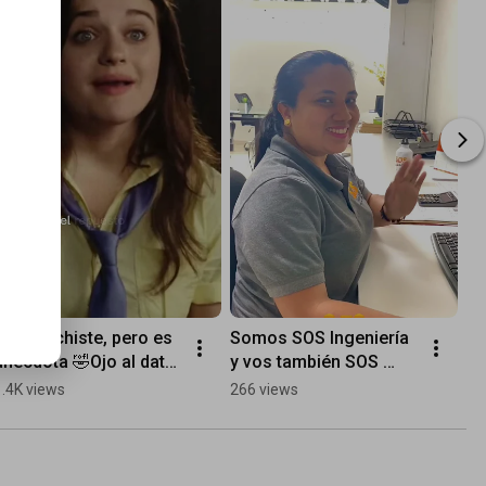
Parece chiste, pero es 
Somos SOS Ingeniería 
anécdota 🤣Ojo al dato 
y vos también SOS 
👀, siempre hay que 
parte del equipo.💪🏻🧡
1.4K views
266 views
tener repuesto del 
repuesto.