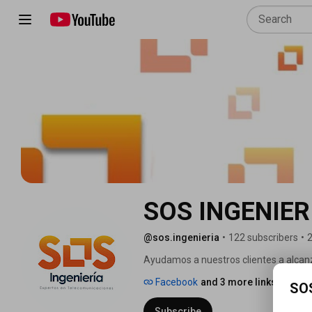
SOS INGENIERÍ
@sos.ingenieria
•
122 subscribers
•
2
Ayudamos a nuestros clientes a alcanza
tecnología para que sean más exitosos
Facebook
and 3 more links
SOS
Subscribe