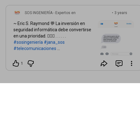
SOS INGENIERÍA - Expertos en
•
3 years
Telecomunicaciones
ago
~ Eric S. Raymond 💬 La inversión en
seguridad informática debe convertirse
en una prioridad. 🧏🏽‍♂️ . . . . . .
#sosingeniería
#jana_sos
#telecomunicaciones
#ciberseguridadcolombia
#ciberseguridad
#frasesciberseguridad
1