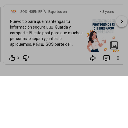
SOS INGENIERÍA - Expertos en
•
3 years
Telecomunicaciones
ago
Nuevo tip para que mantengas tu
información segura.👍🏻😁 Guarda y
comparte 💬 este post para que muchas
personas lo sepan y juntos lo
apliquemos.👩🏻‍💻 SOS parte del
cambio 💪🏻🧡 . . . .
#sosingeniería
#jana_sos
#ciberseguridadcolombia
3