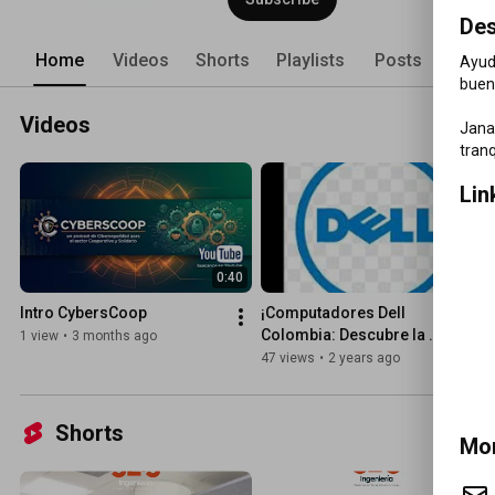
Des
Home
Videos
Shorts
Playlists
Posts
Ayuda
buen 
Videos
Jana 
Lin
0:40
1:13
Intro CybersCoop
¡Computadores Dell 
Colombia: Descubre la 
1 view
•
3 months ago
Potencia y Versatilidad!
47 views
•
2 years ago
Shorts
Mor