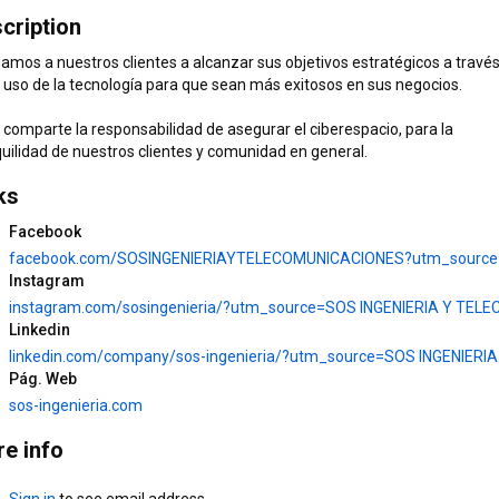
cription
mos a nuestros clientes a alcanzar sus objetivos estratégicos a través 
uso de la tecnología para que sean más exitosos en sus negocios.  

comparte la responsabilidad de asegurar el ciberespacio, para la 
ks
Facebook
Instagram
0:58
1:40
¡Acelera tu PC al máximo! 
CIBERSEGURIDAD / Principio 
Linkedin
Disco Duro Estado Sólido 
del Mínimo Privilegio
500 GB WD Green - 
d
17 views
•
2 years ago
372 views
•
3 years ago
Pág. Web
Computienda
sos-ingenieria.com
e info