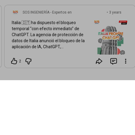
SOS INGENIERÍA - Expertos en
•
3 years
Telecomunicaciones
ago
Italia 🇮🇹 ha dispuesto el bloqueo
temporal "con efecto inmediato" de
ChatGPT. La agencia de protección de
datos de Italia anunció el bloqueo de la
aplicación de IA, ChatGPT,
argumentando que no respeta su
legislación sobre el almacenamiento de
2
datos personales, además de no tener
un sistema adecuado para verificar la
edad de los usuarios menores. Se
aseguró que abrió una investigación y
que el bloqueo se mantendrá hasta que
el chatbot "no respete la disciplina de la
privacidad". Y tú... ¿Qué opinas de esto?
🧐 . , , , ,
#sosingeniería
#jana_sos
#ciberseguridadcolombia
#mesadeayuda
#noticiasciberseguridad
#ciberseguridad
#noticiastecnología