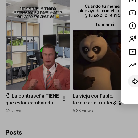
🤭 La contraseña TIENE 
La vieja confiable…
que estar cambiándose 
Reiniciar el router🤭🤣 
regularmente…🔎
#memestecnología
42 views
5.3K views
Posts