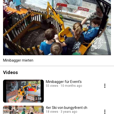
Minibagger mieten
Videos
Minibagger für Event's
55 views
10 months ago
2:58
4er Ski von bungy4rent ch
18 views
3 years ago