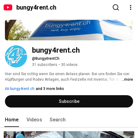
bungy4rent.ch
bungy4rent.ch
@Bungy4rentCh
31 subscribers
•
30 videos
Hier sind Sie richtig wenn Sie einen Anlass planen. Bei uns finden Sie von 
Hüpfburgen und Rodeo Anlagen, auch Festzelte mit Inventar, Ton & Licht, 
...more
Gross- und Kleinbühnen, eine umfassende Artistenbörse aber auch einfach 
bungy4rent.ch
and 3 more links
nur witzige Spielideen. 
Subscribe
Home
Videos
Search