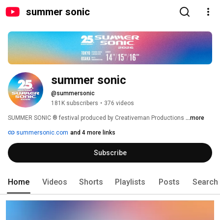
summer sonic
summer sonic
@summersonic
181K subscribers
•
376 videos
SUMMER SONIC ® festival produced by Creativeman Productions 
...more
summersonic.com
and 4 more links
Subscribe
Home
Videos
Shorts
Playlists
Posts
Search