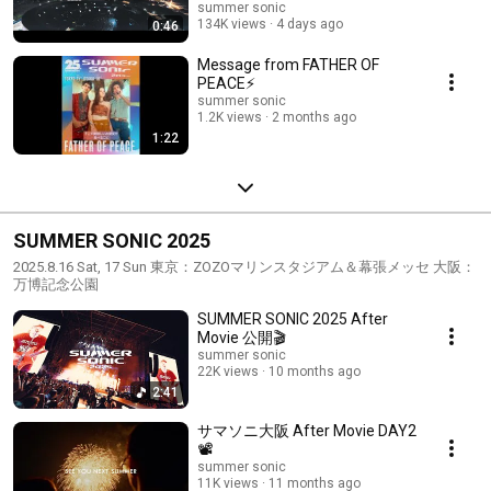
ラボ映像を公開！
summer sonic
134K views
4 days ago
0:46
Message from FATHER OF
PEACE⚡️
summer sonic
1.2K views
2 months ago
1:22
SUMMER SONIC 2025
2025.8.16 Sat, 17 Sun 東京：ZOZOマリンスタジアム＆幕張メッセ 大阪：
万博記念公園
SUMMER SONIC 2025 After
Movie 公開🎬
summer sonic
22K views
10 months ago
2:41
サマソニ大阪 After Movie DAY2
📽️
summer sonic
11K views
11 months ago