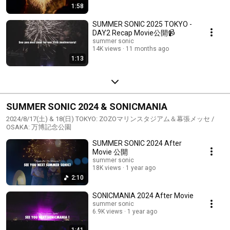
1:58
SUMMER SONIC 2025 TOKYO -
DAY2 Recap Movie公開📹
summer sonic
14K views
11 months ago
1:13
SUMMER SONIC 2024 & SONICMANIA
2024/8/17(土) & 18(日) TOKYO: ZOZOマリンスタジアム＆幕張メッセ /
OSAKA: 万博記念公園
SUMMER SONIC 2024 After
Movie 公開
summer sonic
18K views
1 year ago
2:10
SONICMANIA 2024 After Movie
summer sonic
6.9K views
1 year ago
1:41