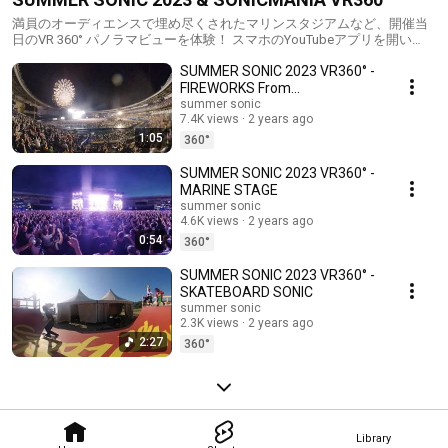
満員のオーディエンスで埋め尽くされたマリンスタジアムなど、開催当
日のVR 360° パノラマビューを体験！ スマホのYouTubeアプリを開い
て、画面を見たい方向に回したり指でスワイプしてご覧ください。
SUMMER SONIC 2023 VR360° -
FIREWORKS From
ZOZOMARINE STADIUM
summer sonic
7.4K views
2 years ago
1:05
360°
SUMMER SONIC 2023 VR360° -
MARINE STAGE
summer sonic
4.6K views
2 years ago
0:54
360°
SUMMER SONIC 2023 VR360° -
SKATEBOARD SONIC
summer sonic
2.3K views
2 years ago
2:27
360°
Library