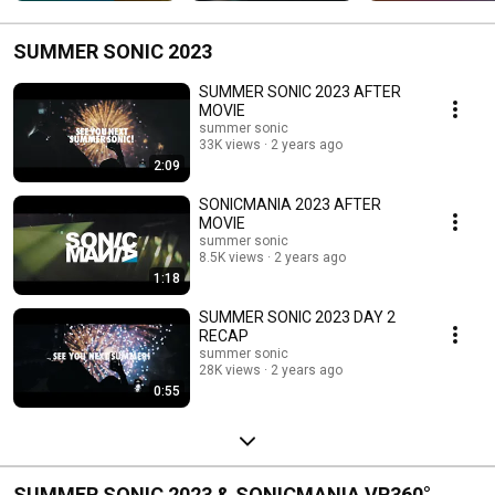
色」を起用したコラ
ボ映像を公開！
SUMMER SONIC 2023
SUMMER SONIC 2023 AFTER
MOVIE
summer sonic
33K views
2 years ago
2:09
SONICMANIA 2023 AFTER
MOVIE
summer sonic
8.5K views
2 years ago
1:18
SUMMER SONIC 2023 DAY 2
RECAP
summer sonic
28K views
2 years ago
0:55
SUMMER SONIC 2023 & SONICMANIA VR360°