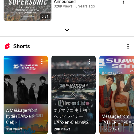
Announced
328K views
5 years ago
0:31
Shorts
A Message from 
#サマソニ 史上初！ 
hyde (L’Arc-en-
ヘッドライナー
Message from 
Ciel)⚡️
L’Arc-en-Cielの約2年
FATHER OF PEAC
ぶりの新曲「総天然
33K views
28K views
1.2K views