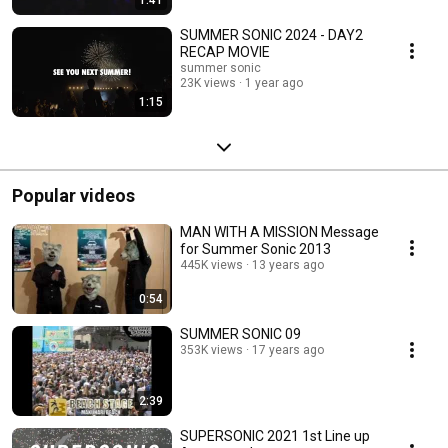
SUMMER SONIC 2024 - DAY2
RECAP MOVIE
summer sonic
23K views
1 year ago
1:15
Popular videos
MAN WITH A MISSION Message
for Summer Sonic 2013
445K views
13 years ago
0:54
SUMMER SONIC 09
353K views
17 years ago
2:39
SUPERSONIC 2021 1st Line up