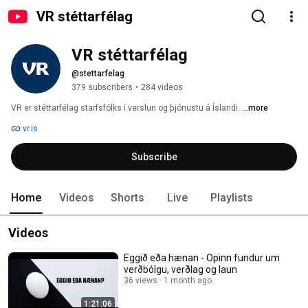
VR stéttarfélag
VR stéttarfélag
@stettarfelag
379 subscribers
•
284 videos
VR er stéttarfélag starfsfólks í verslun og þjónustu á Íslandi. 
...more
vr.is
Subscribe
Home
Videos
Shorts
Live
Playlists
Videos
Eggið eða hænan - Opinn fundur um
verðbólgu, verðlag og laun
36 views
1 month ago
1:21:06