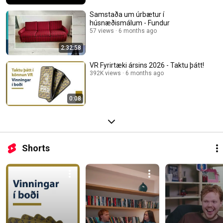
Samstaða um úrbætur í
húsnæðismálum - Fundur
57 views
6 months ago
2:32:58
VR Fyrirtæki ársins 2026 - Taktu þátt!
392K views
6 months ago
0:08
Shorts