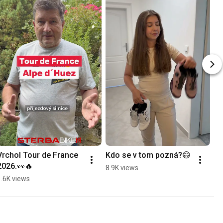
Vrchol Tour de France 
Kdo se v tom pozná?😄
2026.👀🔥
8.9K views
1.6K views