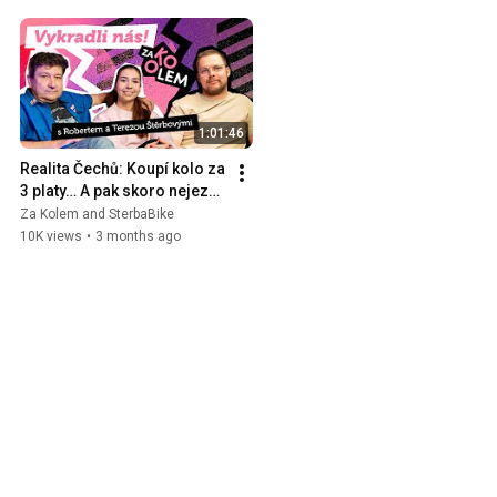
1:01:46
Realita Čechů: Koupí kolo za 
3 platy… A pak skoro nejezdí 
🚲
Za Kolem and SterbaBike
10K views
•
3 months ago