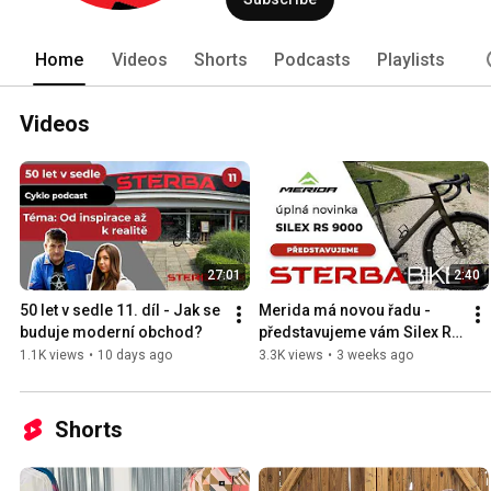
Home
Videos
Shorts
Podcasts
Playlists
Videos
27:01
2:40
50 let v sedle 11. díl - Jak se 
Merida má novou řadu - 
buduje moderní obchod?
představujeme vám Silex RS 
9000
1.1K views
•
10 days ago
3.3K views
•
3 weeks ago
Shorts