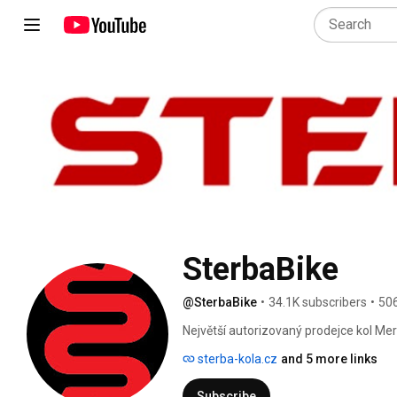
SterbaBike
@SterbaBike
•
34.1K subscribers
•
506
Největší autorizovaný prodejce kol Meri
Apache. Provádíme veškeré opravy jízd
sterba-kola.cz
and 5 more links
tretry, doplňky. Vyrábíme rámy na míru
Subscribe