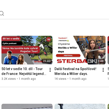
21:03
0:48
50 let v sedle 10. díl - Tour 
Další festival na Spořilově! 
5
de France: Největší legenda 
Merida a Wilier days.
silniční cyklistiky
3.2K views
•
1 month ago
1K views
•
1 month ago
1