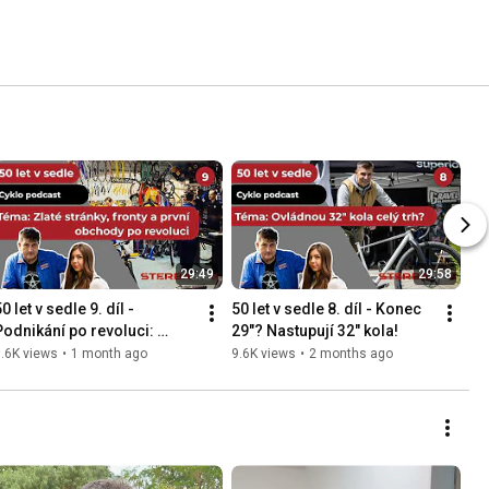
29:49
29:58
0 let v sedle 9. díl - 
50 let v sedle 8. díl - Konec 
Podnikání po revoluci: 
29"? Nastupují 32" kola!
Sehnat prostor pro otevření 
.6K views
•
1 month ago
9.6K views
•
2 months ago
obchodu byl skoro zázrak