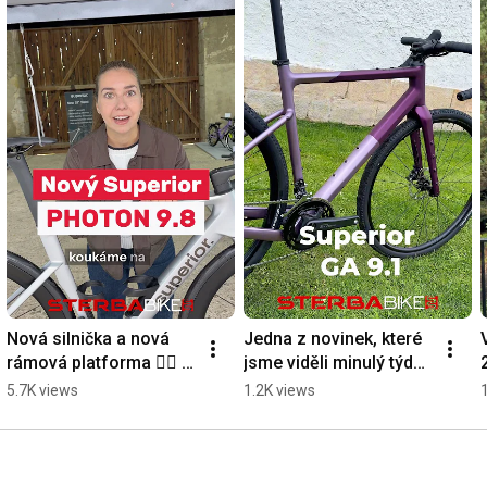
Nová silnička a nová 
Jedna z novinek, které 
rámová platforma 👉🏻 
jsme viděli minulý týden 
To je Superior Photon 
na prezentaci u 
5.7K views
1.2K views
9.8🤩
Superioru.🫐