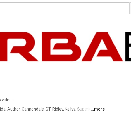
 videos
da, Author, Cannondale, GT, Ridley, Kellys, Superior a 
...more
ních kol všech značek. Prodáváme cyklistické oblečení, 
, postavíme kolo na zakázku. 