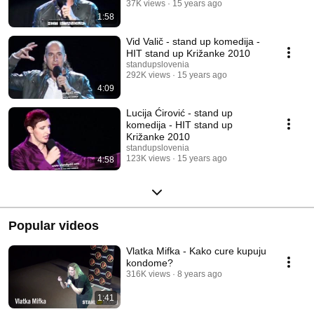
37K views
15 years ago
1:58
Vid Valič - stand up komedija -
HIT stand up Križanke 2010
standupslovenia
292K views
15 years ago
4:09
Lucija Ćirović - stand up
komedija - HIT stand up
Križanke 2010
standupslovenia
123K views
15 years ago
4:58
Popular videos
Vlatka Mifka - Kako cure kupuju
kondome?
316K views
8 years ago
1:41