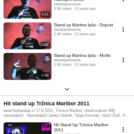
standupslovenia
3.9K views
13 years ago
0:41
Stand up Martina Ipša - Dopust
standupslovenia
5.3K views
13 years ago
0:42
Stand up Martina Ipša - Moški
standupslovenia
3.6K views
13 years ago
0:48
Hit stand up Tržnica Maribor 2011
www.hitstandup.si 17.6.2011, Tržnica Maribor, obiskovalcev 900,
nastopajoči: Nastopajoči:Janez Usenik, Tanja Kocman, Vanči Žorž, Ana
Marija Mitić, Martina Ipša, Lucija Ćirović, Vid Valič, za odlično vzdušje
Hit Stand Up Tržnica Maribor
pa je skrbela še Tina Gorenjak kot povezovalka programa.
2011