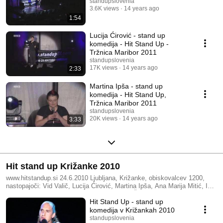
standupslovenia
3.6K views
14 years ago
1:54
Lucija Ćirović - stand up
komedija - Hit Stand Up -
Tržnica Maribor 2011
standupslovenia
17K views
14 years ago
2:33
Martina Ipša - stand up
komedija - Hit Stand Up,
Tržnica Maribor 2011
standupslovenia
20K views
14 years ago
3:33
Hit stand up Križanke 2010
www.hitstandup.si 24.6.2010 Ljubljana, Križanke, obiskovalcev 1200,
nastopajoči: Vid Valič, Lucija Ćirović, Martina Ipša, Ana Marija Mitić, Iča
Putrih, Janez Usenik, Tanja Kocman, Vanči Žorž, voditeljica Tina
Hit Stand Up - stand up
Gorenjak Organizator: Zavod za kulturo Maribor - www.standupsi.com
komedija v Križankah 2010
standupslovenia