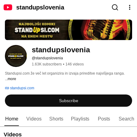
standupslovenia
standupslovenia
@standupslovenia
1.63K subscribers
•
146 videos
Standupsi.com že več let organizira in izvaja prireditve najvišjega ranga. 
...more
standupsi.com
Subscribe
Home
Videos
Shorts
Playlists
Posts
Search
Videos