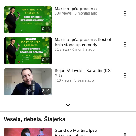
Martina Ipša presents
60K views
6 months ago
0:14
Martina Ipša presents Best of
Irish stand up comedy
81 views
6 months ago
0:14
Bojan Velevski - Karantin (EX
YU)
410 views
5 years ago
2:16
Vesela, debela, Štajerka
Stand up Martina Ipša -
Razvajeni otroci