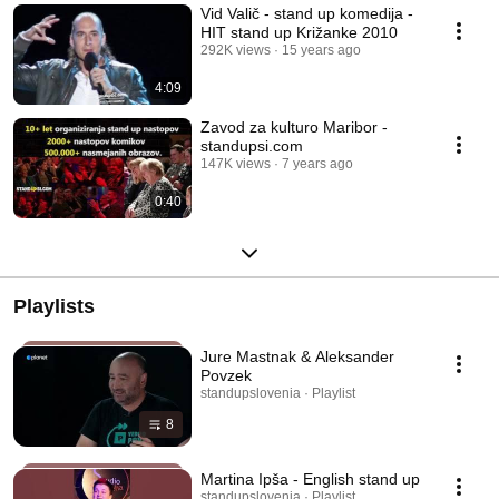
Vid Valič - stand up komedija -
HIT stand up Križanke 2010
292K views
15 years ago
4:09
Zavod za kulturo Maribor -
standupsi.com
147K views
7 years ago
0:40
Playlists
Jure Mastnak & Aleksander
Povzek
standupslovenia · Playlist
8
Martina Ipša - English stand up
standupslovenia · Playlist