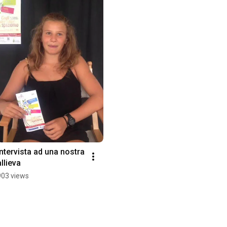
Intervista ad una nostra 
allieva
903 views