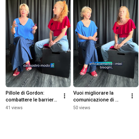
Pillole di Gordon: 
Vuoi migliorare la 
combattere le barriere 
comunicazione di 
della comunicazione
coppia? - Pillole di 
41 views
50 views
Gordon