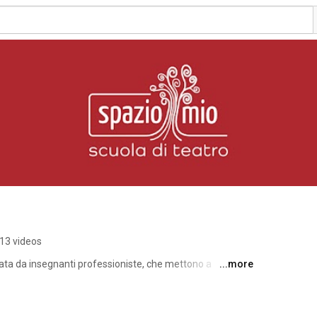
13 videos
ta da insegnanti professioniste, che mettono a 
...more
conoscere e approfondire l’arte del teatro. È spazio di 
sperimentazione sempre in un clima accogliente e 