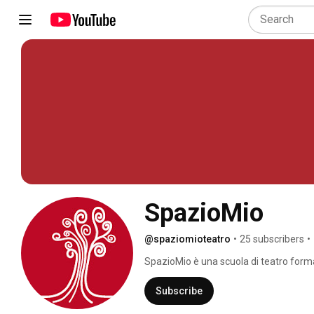
SpazioMio
@spaziomioteatro
•
25 subscribers
•
SpazioMio è una scuola di teatro forma
disposizione la loro esperienza per far 
gioco, ascolto, incontro con l’Altro e 
Subscribe
familiare. 