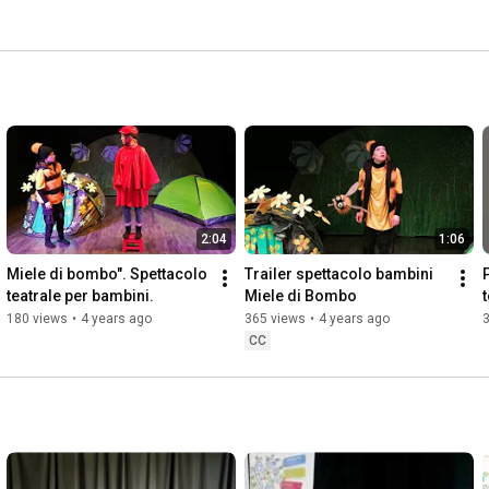
2:04
1:06
Miele di bombo". Spettacolo 
Trailer spettacolo bambini 
teatrale per bambini.
Miele di Bombo
180 views
•
4 years ago
365 views
•
4 years ago
CC