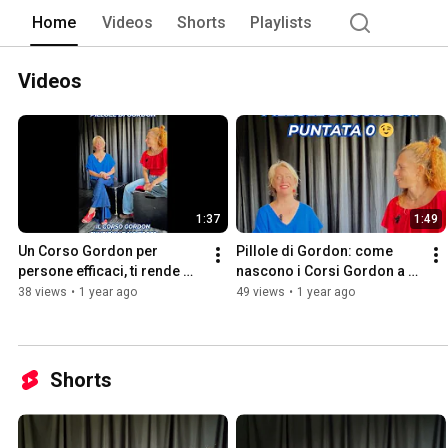
Home
Videos
Shorts
Playlists
Videos
1:37
1:49
Un Corso Gordon per 
Pillole di Gordon: come 
persone efficaci, ti rende 
nascono i Corsi Gordon a 
davvero efficace?
SpazioMio Teatro?
38 views
•
1 year ago
49 views
•
1 year ago
Shorts