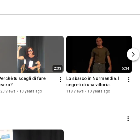
2:33
5:34
Perchè tu scegli di fare 
Lo sbarco in Normandia. I 
teatro?
segreti di una vittoria.
323 views
•
10 years ago
118 views
•
10 years ago