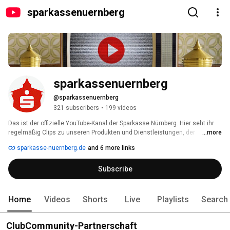
sparkassenuernberg
sparkassenuernberg
@sparkassenuernberg
321 subscribers
•
199 videos
Das ist der offizielle YouTube-Kanal der Sparkasse Nürnberg. Hier seht ihr 
regelmäßig Clips zu unseren Produkten und Dienstleistungen, der 
...more
Ausbildung bei uns sowie zu unserem gesellschaftlichen Engagement für 
sparkasse-nuernberg.de
and 6 more links
die Region. 
Subscribe
Home
Videos
Shorts
Live
Playlists
Search
ClubCommunity-Partnerschaft