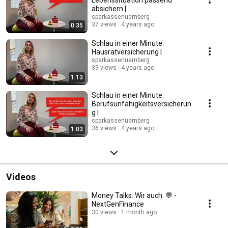
Lebenssituation passend
absichern |
sparkassenuernberg
37 views
4 years ago
0:35
Schlau in einer Minute:
Hausratversicherung |
sparkassenuernberg
39 views
4 years ago
1:13
Schlau in einer Minute:
Berufsunfähigkeitsversicherun
g |
sparkassenuernberg
36 views
4 years ago
1:03
Videos
Money Talks. Wir auch. 💬 -
NextGenFinance
30 views
1 month ago