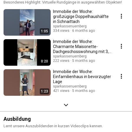
Besonderes Highlight: Virtuelle Rundgänge in ausgewählten Objekten!
Immobilie der Woche:
großzügige Doppelhaushälfte
in Schnaittach
sparkassenuernberg
334 views
6 months ago
1:05
Immobilie der Woche:
Charmante Maisonette-
Dachgeschosswohnung mit 3,5
Zimmern und Süd-Balkon
sparkassenuernberg
222 views
5 months ago
0:20
Immobilie der Woche:
Einfamilienhaus in bevorzugter
Lage
sparkassenuernberg
421 views
5 months ago
1:23
Ausbildung
Lernt unsere Auszubildenden in kurzen Videoclips kennen.