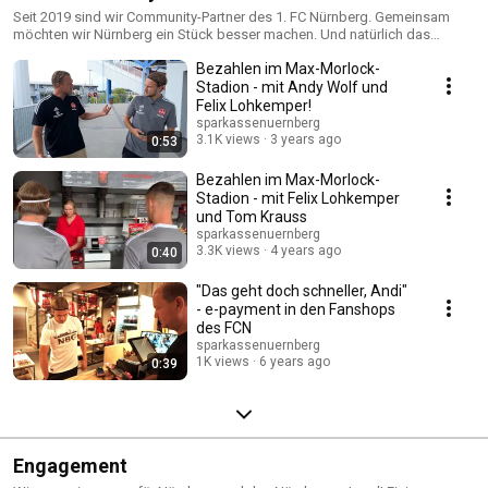
Seit 2019 sind wir Community-Partner des 1. FC Nürnberg. Gemeinsam
möchten wir Nürnberg ein Stück besser machen. Und natürlich das
Fanerlebnis im Stadion verbessern.
Bezahlen im Max-Morlock-
Stadion - mit Andy Wolf und
Felix Lohkemper!
sparkassenuernberg
3.1K views
3 years ago
0:53
Bezahlen im Max-Morlock-
Stadion - mit Felix Lohkemper
und Tom Krauss
sparkassenuernberg
3.3K views
4 years ago
0:40
"Das geht doch schneller, Andi"
- e-payment in den Fanshops
des FCN
sparkassenuernberg
1K views
6 years ago
0:39
Engagement