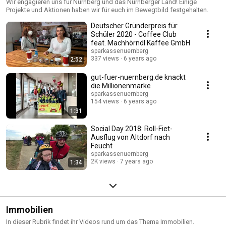
Wir engagieren uns für Nürnberg und das Nürnberger Land! Einige
Projekte und Aktionen haben wir für euch im Bewegtbild festgehalten.
Deutscher Gründerpreis für
Schüler 2020 - Coffee Club
feat. Machhörndl Kaffee GmbH
sparkassenuernberg
337 views
6 years ago
2:52
gut-fuer-nuernberg.de knackt
die Millionenmarke
sparkassenuernberg
154 views
6 years ago
1:31
Social Day 2018: Roll-Fiet-
Ausflug von Altdorf nach
Feucht
sparkassenuernberg
2K views
7 years ago
1:34
Immobilien
In dieser Rubrik findet ihr Videos rund um das Thema Immobilien.