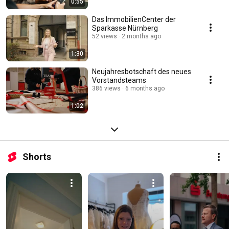
0:55
Das ImmobilienCenter der
Sparkasse Nürnberg
52 views
2 months ago
1:30
Neujahresbotschaft des neues
Vorstandsteams
386 views
6 months ago
1:02
Shorts