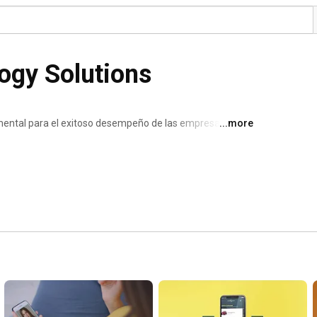
ogy Solutions
mental para el exitoso desempeño de las empresas.  
...more
ales en el área de las tecnolgías de la información, 
uciones tecnológicas integrales para la rápida inserción 
su empresa en la red. 