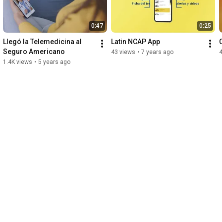
0:47
0:25
Llegó la Telemedicina al 
Latin NCAP App
Seguro Americano
43 views
•
7 years ago
1.4K views
•
5 years ago