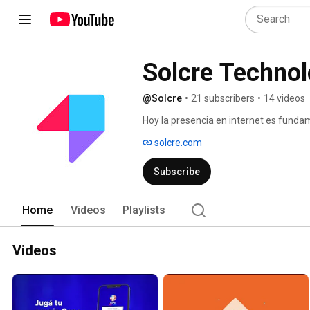
Solcre Technol
@Solcre
•
21 subscribers
•
14 videos
Hoy la presencia en internet es funda
Nuestro equipo, integrado por profesion
solcre.com
marketing y comunicación le brinda sol
renovación y/o perfeccionamiento  de 
Subscribe
Home
Videos
Playlists
Videos