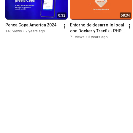
0:32
58:34
Penca Copa America 2024
Entorno de desarrollo local 
con Docker y Traefik - PHP 
148 views
•
2 years ago
Meet MVD 2022/06/07
71 views
•
3 years ago