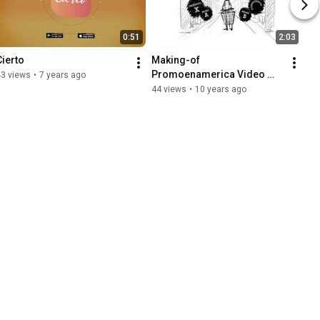
0:51
2:03
Cierto
Making-of 
Promoenamerica Video 
43 views
•
7 years ago
Promocional
44 views
•
10 years ago