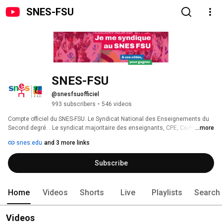
SNES-FSU
SNES-FSU
@snesfsuofficiel
993 subscribers
•
546 videos
Compte officiel du SNES-FSU. Le Syndicat National des Enseignements du 
Second degré. . Le syndicat majoritaire des enseignants, CPE, Co-Psys, 
...more
AED.... www.snes.edu 
snes.edu
and 3 more links
Subscribe
Home
Videos
Shorts
Live
Playlists
Search
Videos