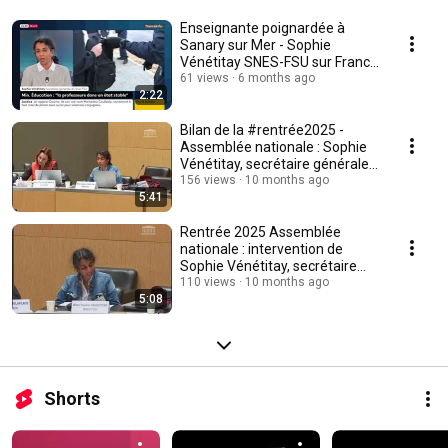
Enseignante poignardée à
Sanary sur Mer - Sophie
Vénétitay SNES-FSU sur France
info
61 views
6 months ago
2:22
Bilan de la #rentrée2025 -
Assemblée nationale : Sophie
Vénétitay, secrétaire générale
du SNES-FSU
156 views
10 months ago
5:41
Rentrée 2025 Assemblée
nationale : intervention de
Sophie Vénétitay, secrétaire
générale du SNES-FSU
110 views
10 months ago
5:08
Shorts