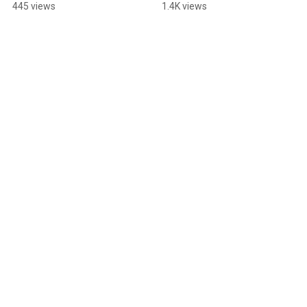
445 views
1.4K views