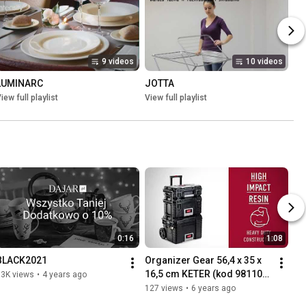
9 videos
10 videos
LUMINARC
JOTTA
iew full playlist
View full playlist
0:16
1:08
BLACK2021
Organizer Gear 56,4 x 35 x 
16,5 cm KETER (kod 98110) - 
53K views
•
4 years ago
DAJAR.pl
127 views
•
6 years ago