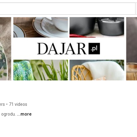
ers
•
71 videos
 ogrodu. 
...more