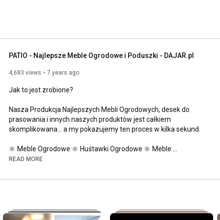
PATIO - Najlepsze Meble Ogrodowe i Poduszki - DAJAR.pl
4,683 views
7 years ago
Jak to jest zrobione?

Nasza Produkcja Najlepszych Mebli Ogrodowych, desek do 
prasowania i innych naszych produktów jest całkiem 
skomplikowana... a my pokazujemy ten proces w kilka sekund.

🔆 Meble Ogrodowe 🔆 Huśtawki Ogrodowe 🔆 Meble 
Kempingowe 🔆 Poduszki 🔆 Krzesła 🔆 Fotele 🔆 Leżaki 🔆 
READ MORE
Łóżka 🔆 Stoły 🔆 Hamaki 🔆 Parasole 🔆 Pawilony 🔆 Ławki 🔆 
Grille 🔆 Parawany 🔆 Skrzynie 🔆 Doniczki 🔆 

Więcej informacji: 
http://patio.DAJAR.pl
Produkty PATIO w naszym sklepie: 
https://DAJAR.pl