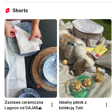
Shorts
Zastawa ceramiczna 
Idealny piknik z 
Lagoon od DAJAR🌊
kolekcją Tutii