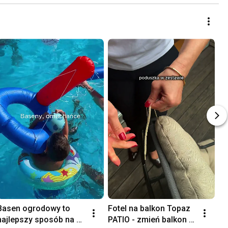
Basen ogrodowy to 
Fotel na balkon Topaz 
najlepszy sposób na 
PATIO - zmień balkon w 