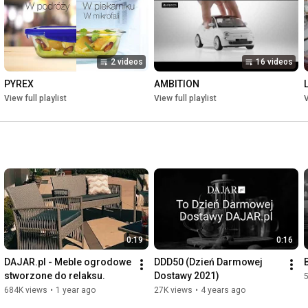
2 videos
16 videos
PYREX
AMBITION
View full playlist
View full playlist
V
0:19
0:16
DAJAR.pl - Meble ogrodowe 
DDD50 (Dzień Darmowej 
stworzone do relaksu.
Dostawy 2021)
684K views
•
1 year ago
27K views
•
4 years ago