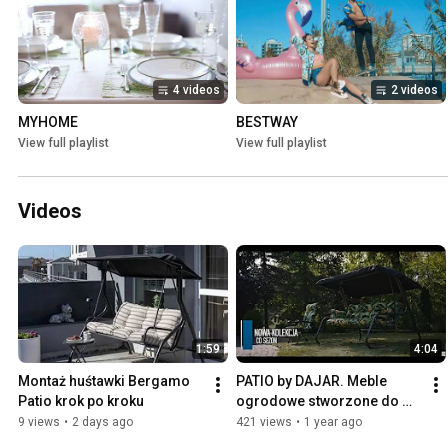
4 videos
2 videos
MYHOME
BESTWAY
View full playlist
View full playlist
Videos
1:59
4:04
Montaż huśtawki Bergamo 
PATIO by DAJAR. Meble 
Patio krok po kroku
ogrodowe stworzone do 
relaksu.
9 views
•
2 days ago
421 views
•
1 year ago