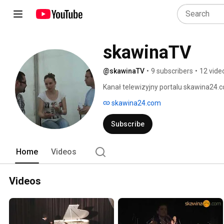
skawinaTV
@skawinaTV
•
9 subscribers
•
12 vide
Kanał telewizyjny portalu skawina24.
filmowe emitowane przez redakcję por
skawina24.com
obiektywne, reporterskie spojrzenie n
Subscribe
Home
Videos
Videos