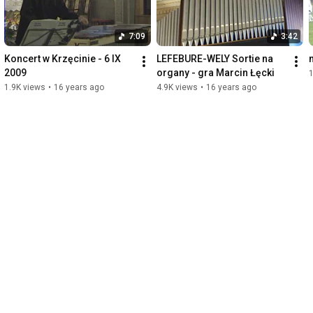
7:09
3:42
Koncert w Krzęcinie - 6 IX 
LEFEBURE-WELY Sortie na 
2009
organy - gra Marcin Łęcki
1
1.9K views
•
16 years ago
4.9K views
•
16 years ago