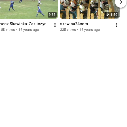
9:35
1:50
mecz Skawinka-Zakliczyn
skawina24com
.8K views
•
16 years ago
335 views
•
16 years ago