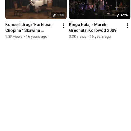
5:58
6:26
Koncert drugi "Fortepian 
Kinga Rataj - Marek 
Chopina " Skawina 
Grechuta, Korowód 2009
26X2009r.
1.3K views
•
16 years ago
3.3K views
•
16 years ago