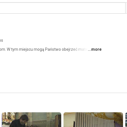
os
com. W tym miejscu mogą Państwo obejrzeć materiały 
...more
talu. Ideą przyświecającą prezentowanym treściom jest 
a życie w miejscowości Skawina. 