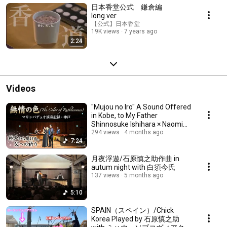
日本香堂公式 鎌倉編
long.ver
【公式】日本香堂
19K views
7 years ago
2:24
Videos
"Mujou no Iro" A Sound Offered
in Kobe, to My Father
Shinnosuke Ishihara × Naomi
Mase 神戸で鳴らした音、父へ
294 views
4 months ago
7:24
月夜浮遊/石原慎之助作曲 in
autum night with 白須今氏
137 views
5 months ago
5:10
SPAIN（スペイン）/Chick
Korea Played by 石原慎之助