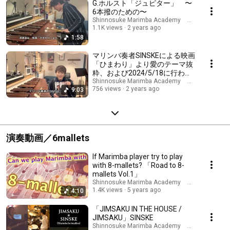
G.ホルスト「ジュピター」 〜
6本撥のための〜
Shinnosuke Marimba Academy ーあなたの
1.1K views
2 years ago
1:58
マリンバ奏者SINSKEによる映画
「ひまわり」より愛のテーマ抜
粋、および2024/5/18に行われ
るSINSKEマリンバコンサートに
Shinnosuke Marimba Academy ーあなたの
756 views
2 years ago
9:03
ついて。またマリンバについて
の解説、
演奏動画／6mallets
If Marimba player try to play
with 8-mallets? 「Road to 8-
mallets Vol.1」
Shinnosuke Marimba Academy ーあなたの
1.4K views
5 years ago
4:10
「JIMSAKU IN THE HOUSE /
JIMSAKU」SINSKE
Shinnosuke Marimba Academy ーあなたの