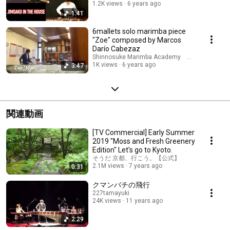
1.2K views
6 years ago
1:41
6mallets solo marimba piece
"Zoe" composed by Marcos
Darío Cabezaz
Shinnosuke Marimba Academy ーあなたの
1K views
6 years ago
3:47
関連動画
[TV Commercial] Early Summer
2019 "Moss and Fresh Greenery
Edition" Let's go to Kyoto.
そうだ 京都、行こう。【公式】
2.1M views
7 years ago
0:31
クマンバチの飛行
227tamayuki
24K views
11 years ago
2:29