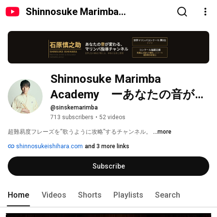
Shinnosuke Marimba
Academy ーあなたの音が変わ
るー
Shinnosuke Marimba 
Academy　ーあなたの音が変
わるー
@sinskemarimba
713 subscribers
•
52 videos
超難易度フレーズを“歌うように攻略”するチャンネル。 
...more
shinnosukeishihara.com
and 3 more links
Subscribe
Home
Videos
Shorts
Playlists
Search