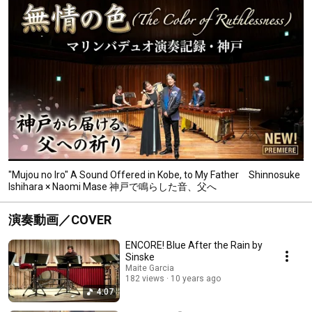
"Mujou no Iro" A Sound Offered in Kobe, to My Father Shinnosuke
Ishihara × Naomi Mase 神戸で鳴らした音、父へ
演奏動画／COVER
ENCORE! Blue After the Rain by
Sinske
Maite Garcia
182 views
10 years ago
4:07