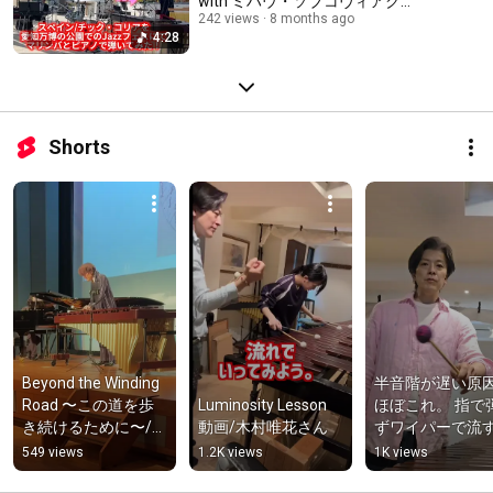
with ミハウ・ソブコヴィアク＠
第二回 モリジャズ by MARUWA
242 views
8 months ago
4:28
at 2025.11.15
Shorts
Beyond the Winding 
半音階が遅い原
Road 〜この道を歩
Luminosity Lesson 
ほぼこれ。 指で
き続けるために〜/石
動画/木村唯花さん
ずワイパーで流
原慎之助(SINSKE) 
これで、・速さ
549 views
1.2K views
1K views
#marimba 
粒・脱力と全部
#percussion 
ります。譜面欲