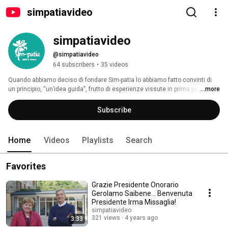
simpatiavideo
simpatiavideo
@simpatiavideo
64 subscribers
•
35 videos
Quando abbiamo deciso di fondare Sim-patia lo abbiamo fatto convinti di 
un principio, “un’idea guida”, frutto di esperienze vissute in prima persona e 
...more
di incontri con persone dotate di grande coraggio e forza: chiunque, 
qualunque disabile fisico per quanto grave, possiede abilità anche minime 
Subscribe
che possono permettere di vivere con dignità. 
Home
Videos
Playlists
Search
Favorites
Grazie Presidente Onorario
Gerolamo Saibene... Benvenuta
Presidente Irma Missaglia!
simpatiavideo
321 views
4 years ago
3:33