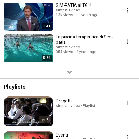
SIM-PATIA al TG1!
simpatiavideo
13K views
11 years ago
1:41
La piscina terapeutica di Sim-
patia
simpatiavideo
355 views
4 years ago
0:26
Playlists
Progetti
simpatiavideo · Playlist
2
Eventi