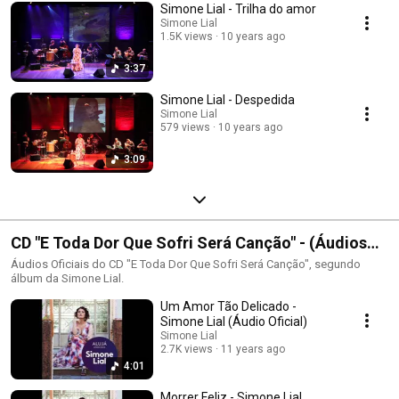
Simone Lial - Trilha do amor
Simone Lial
1.5K views
10 years ago
3:37
Simone Lial - Despedida
Simone Lial
579 views
10 years ago
3:09
CD "E Toda Dor Que Sofri Será Canção" - (Áudios
Oficiais)
Áudios Oficiais do CD "E Toda Dor Que Sofri Será Canção", segundo
álbum da Simone Lial.
Um Amor Tão Delicado -
Simone Lial (Áudio Oficial)
Simone Lial
2.7K views
11 years ago
4:01
Morrer Feliz - Simone Lial