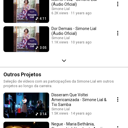
(Áudio Oficial)
Simone Lial
6.2K views
11 years ago
4:11
Dor Demais - Simone Lial
(Áudio Oficial)
Simone Lial
1.1K views
10 years ago
3:05
Outros Projetos
Seleção de vídeos com as participações da Simone Lial em outros
projetos ao longo da carreira.
Disseram Que Voltei
Americanizada - Simone Lial &
Tio Samba
Simone Lial
1.5K views
14 years ago
3:14
Negue - Maria Bethânia,