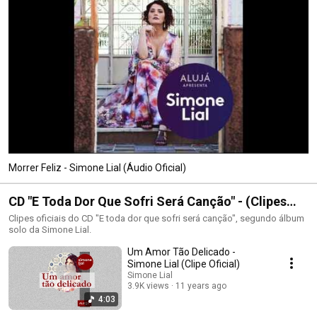
Morrer Feliz - Simone Lial (Áudio Oficial)
CD "E Toda Dor Que Sofri Será Canção" - (Clipes
Oficiais)
Clipes oficiais do CD "E toda dor que sofri será canção", segundo álbum
solo da Simone Lial.
Um Amor Tão Delicado -
Simone Lial (Clipe Oficial)
Simone Lial
3.9K views
11 years ago
4:03