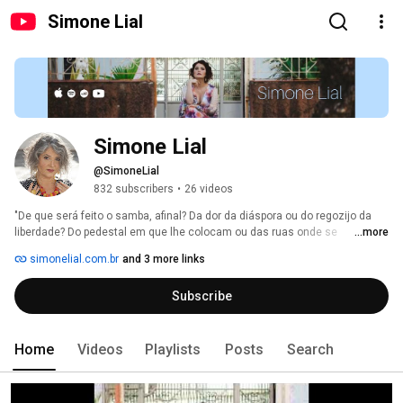
Simone Lial
Simone Lial
@SimoneLial
832 subscribers
•
26 videos
"De que será feito o samba, afinal? Da dor da diáspora ou do regozijo da 
liberdade? Do pedestal em que lhe colocam ou das ruas onde se 
...more
encontra? Do que de si é preservado ou do quanto de si é absorvido? 
simonelial.com.br
and 3 more links
Subscribe
Home
Videos
Playlists
Posts
Search