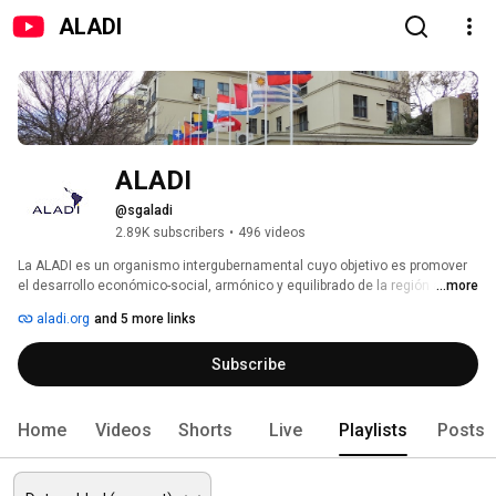
ALADI
ALADI
@sgaladi
2.89K subscribers
•
496 videos
La ALADI es un organismo intergubernamental cuyo objetivo es promover 
el desarrollo económico-social, armónico y equilibrado de la región a 
...more
través de la integración regional. 
aladi.org
and 5 more links
Subscribe
Home
Videos
Shorts
Live
Playlists
Posts