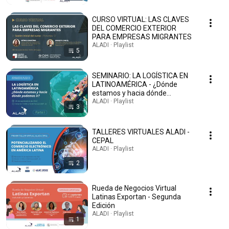
CURSO VIRTUAL: LAS CLAVES
DEL COMERCIO EXTERIOR
PARA EMPRESAS MIGRANTES
ALADI · Playlist
5
SEMINARIO: LA LOGÍSTICA EN
LATINOAMÉRICA - ¿Dónde
estamos y hacia dónde
podemos ir?
ALADI · Playlist
3
TALLERES VIRTUALES ALADI -
CEPAL
ALADI · Playlist
2
Rueda de Negocios Virtual
Latinas Exportan - Segunda
Edición
ALADI · Playlist
1