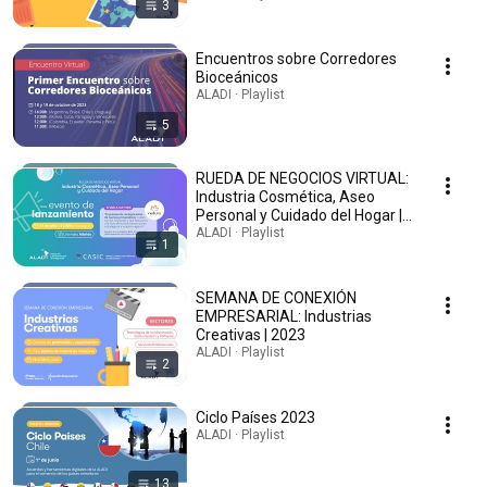
3
Encuentros sobre Corredores
Bioceánicos
ALADI · Playlist
5
RUEDA DE NEGOCIOS VIRTUAL:
Industria Cosmética, Aseo
Personal y Cuidado del Hogar |
2023
ALADI · Playlist
1
SEMANA DE CONEXIÓN
EMPRESARIAL: Industrias
Creativas | 2023
ALADI · Playlist
2
Ciclo Países 2023
ALADI · Playlist
13