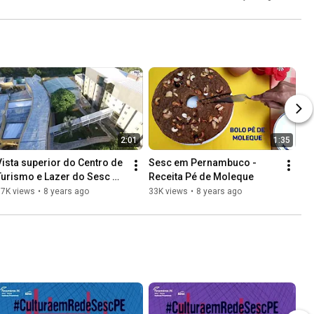
2:01
1:35
Vista superior do Centro de 
Sesc em Pernambuco - 
Turismo e Lazer do Sesc 
Receita Pé de Moleque
em Garanhuns
37K views
•
8 years ago
33K views
•
8 years ago