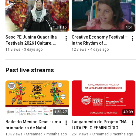
1:15
4:51
Sesc PE Junina Quadrilha 
Creative Economy Festival – 
Festivals 2026 | Culture, 
In the Rhythm of 
tradition, and emotion in 
Northeastern Coco 2025 | 
11 views
•
3 days ago
12 views
•
4 days ago
Pernambuco
Arcoverde (PE)
Past live streams
1:58:27
49:09
Baile do Menino Deus - uma 
Lançamento do Projeto "NA 
brincadeira de Natal
LUTA PELO FEMINICÍDIO 
ZERO"
10K views
•
Streamed 7 months ago
251 views
•
Streamed 8 months ago