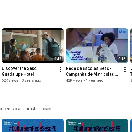
0:46
0:16
Discover the Sesc 
Rede de Escolas Sesc - 
Guadalupe Hotel
Campanha de Matrículas 
2025
62K views
•
3 years ago
42K views
•
1 year ago
entivo aos artistas locais.