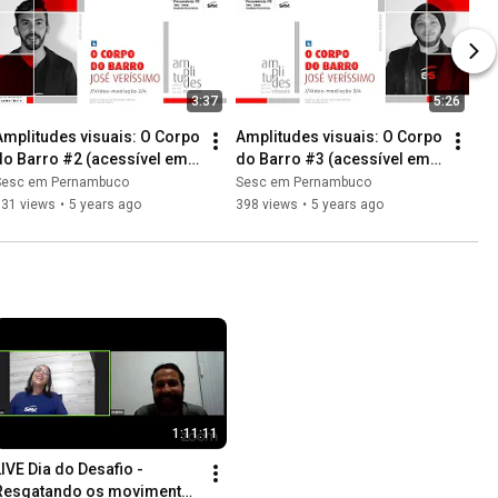
3:37
5:26
Amplitudes visuais: O Corpo 
Amplitudes visuais: O Corpo 
do Barro #2 (acessível em 
do Barro #3 (acessível em 
libras)
libras)
Sesc em Pernambuco
Sesc em Pernambuco
631 views
•
5 years ago
398 views
•
5 years ago
1:11:11
LIVE Dia do Desafio - 
Resgatando os movimentos 