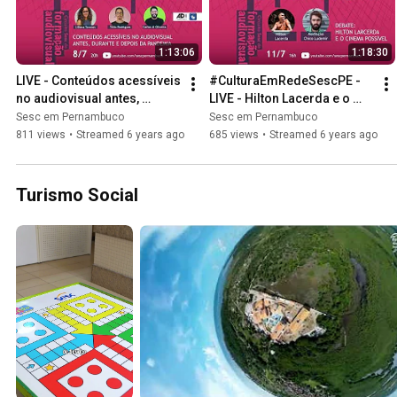
1:13:06
1:18:30
LIVE - Conteúdos acessíveis 
#CulturaEmRedeSescPE - 
no audiovisual antes, 
LIVE - Hilton Lacerda e o 
durante e depois da 
cinema possível | 11/07 - 
Sesc em Pernambuco
Sesc em Pernambuco
pandemia | 08/07 20H
16H
811 views
•
Streamed 6 years ago
685 views
•
Streamed 6 years ago
Turismo Social