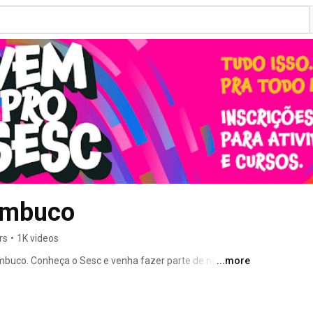
ambuco
rs
•
1K videos
buco. Conheça o Sesc e venha fazer parte de nosso 
...more
serviços oferecidos. 