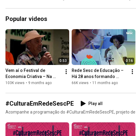
Popular videos
0:53
0:16
Vem aí o Festival de 
Rede Sesc de Educação – 
Economia Criativa – Na 
Há 28 anos formando 
Pisada dos Cocos do 
protagonistas
103K views
•
9 months ago
66K views
•
11 months ago
Nordeste 2025
#CulturaEmRedeSescPE
Play all
Acompanhe a programação do #CulturaEmRedeSescPE, projeto de inc