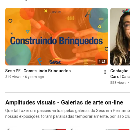
4:21
Sesc PE | Construindo Brinquedos
Contação d
Carol Cara
319 views
•
6 years ago
558 views
•
Amplitudes visuais - Galerias de arte on-line
Que tal fazer um passeio virtual pelas galerias do Sesc em Pernambuco? Devido à p
nossas exposições foram paralisadas temporariamente, por isso c
virtual levando a vivência artística para dentro da sua casa!