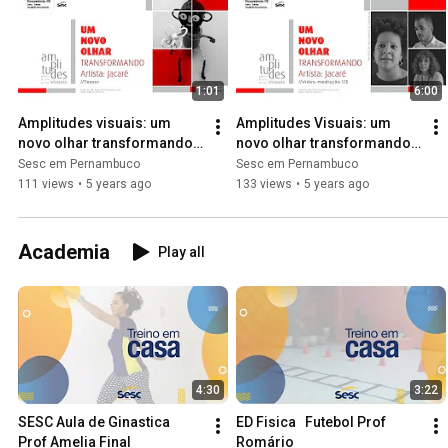
1:01
6:00
Amplitudes visuais: um 
Amplitudes Visuais: um 
novo olhar transformando | 
novo olhar transformando 
Teaser
#1
Sesc em Pernambuco
Sesc em Pernambuco
111 views
•
5 years ago
133 views
•
5 years ago
Academia
Play all
4:30
3:22
SESC Aula de Ginastica   
ED Fisica   Futebol Prof 
Prof Amelia Final
Romário