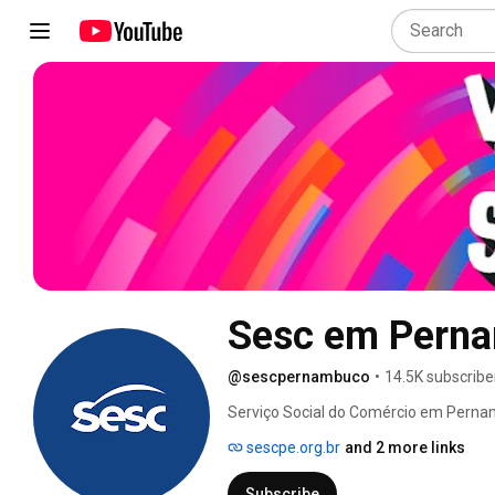
Sesc em Pern
@sescpernambuco
•
14.5K subscribe
Serviço Social do Comércio em Pernam
time. Faça sua carteira e desfrute dos 
sescpe.org.br
and 2 more links
Subscribe