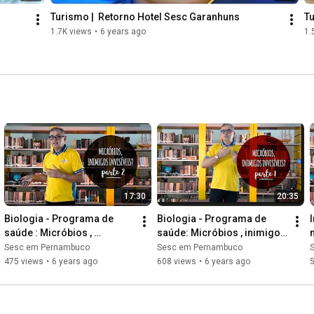
Turismo |  Retorno Hotel Sesc Garanhuns
Tu
1.7K views
•
6 years ago
1.
17:30
20:35
Biologia - Programa de 
Biologia - Programa de 
saúde : Micróbios , 
saúde: Micróbios , inimigos 
inimigos Invisíveis ? | Parte 
Invisíveis ? | Parte 1
Sesc em Pernambuco
Sesc em Pernambuco
2
475 views
•
6 years ago
608 views
•
6 years ago