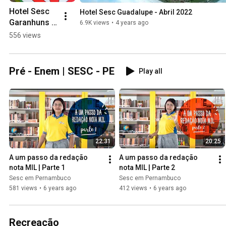
Hotel Sesc 
Hotel Sesc Guadalupe - Abril 2022
Garanhuns 
6.9K views
•
4 years ago
gains a new 
556 views
apartment 
block.
Pré - Enem | SESC - PE
Play all
22:31
20:25
A um passo da redação 
A um passo da redação 
nota MIL | Parte 1
nota MIL | Parte 2
Sesc em Pernambuco
Sesc em Pernambuco
581 views
•
6 years ago
412 views
•
6 years ago
Recreação