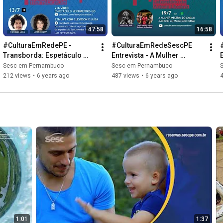
47:58
16:58
#CulturaEmRedePE - 
#CulturaEmRedeSescPE 
Transborda: Espetáculo 
Entrevista - A Mulher 
Sentimento Gis com 
Mestra: Do Cavalo Marinho 
Sesc em Pernambuco
Sesc em Pernambuco
intérprete de Libras | 13/07 
ao Maracatu Rural | 19/07 
212 views
•
6 years ago
487 views
•
6 years ago
21H
19H
1:01
1:37