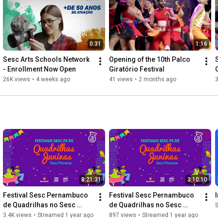
0:31
1:16
Sesc Arts Schools Network 
Opening of the 10th Palco 
S
- Enrollment Now Open
Giratório Festival
26K views
•
4 weeks ago
41 views
•
2 months ago
8:21:31
3:10:10
Festival Sesc Pernambuco 
Festival Sesc Pernambuco 
de Quadrilhas no Sesc 
de Quadrilhas no Sesc 
Floresta Dia 14
Floresta Dia 13
3.4K views
•
Streamed 1 year ago
897 views
•
Streamed 1 year ago