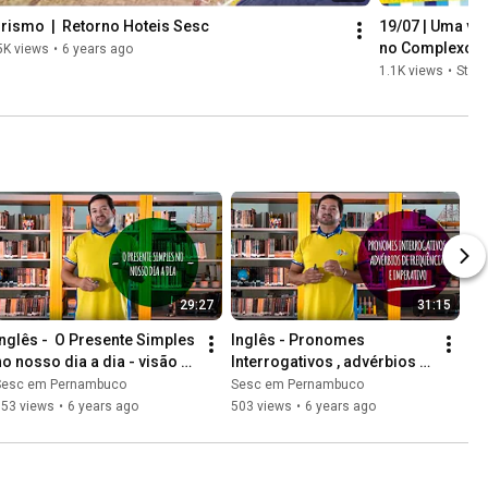
rismo  |  Retorno Hoteis Sesc
19/07 | Uma via
no Complexo Cu
5K views
•
6 years ago
1.1K views
•
Stre
29:27
31:15
Inglês -  O Presente Simples 
Inglês - Pronomes 
no nosso dia a dia - visão 
Interrogativos , advérbios 
para o Enem
de frequência e imperativo
Sesc em Pernambuco
Sesc em Pernambuco
553 views
•
6 years ago
503 views
•
6 years ago