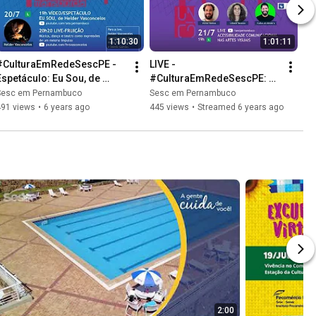
1:10:30
1:01:11
#CulturaEmRedeSescPE - 
LIVE - 
Espetáculo: Eu Sou, de 
#CulturaEmRedeSescPE: 
Helder Vasconcelos | 20/07 
Acessibilidade 
Sesc em Pernambuco
Sesc em Pernambuco
19H
comunicacional nas artes 
491 views
•
6 years ago
445 views
•
Streamed 6 years ago
visuais
2:00