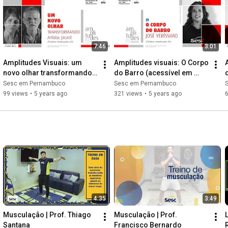
7:46
3:01
Amplitudes Visuais: um 
Amplitudes visuais: O Corpo 
novo olhar transformando 
do Barro (acessível em 
#2
libras)
Sesc em Pernambuco
Sesc em Pernambuco
99 views
•
5 years ago
321 views
•
5 years ago
4:35
3:49
Musculação | Prof. Thiago 
Musculação | Prof. 
Santana
Francisco Bernardo