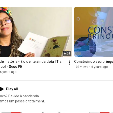
6:08
e história - E o dente ainda doía | Tia 
Construindo seu brinqu
col - Sesc PE
107 views
•
6 years ago
6 years ago
Play all
andemia
riamos um passeio totalmente