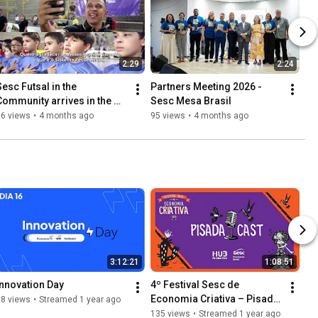
2:29
2:24
esc Futsal in the 
Partners Meeting 2026 - 
Community arrives in the 
Sesc Mesa Brasil
interior of Pernambuco!
36 views
•
4 months ago
95 views
•
4 months ago
3:12:21
1:08:51
Innovation Day
4º Festival Sesc de 
Economia Criativa – Pisada 
58 views
•
Streamed 1 year ago
Cast #4
135 views
•
Streamed 1 year ago